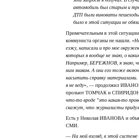
автомобиль был старым и тр
ДТП были виноваты пешеходы, 
было в этой ситуации не обяз
Примечательным в этой ситуации 
коммуниста органы не нашли. «
На
езжу, написали и про мое окруже
которых я вообще не знаю, о каки
Например, БЕРЕЖНОВ, я знаю, ч
ним знаком. А они его тоже вклю
насытить справку материалами. Ч
я не веду
», — продолжил ИВАНОВ. 
прольют ТОМЧАК и СПИРИДОН
что-то вроде "это какая-то пров
скажут, что журналисты приду
Есть у Николая ИВАНОВА и объясн
СМИ.
—
На мой взгляд, в этой систем