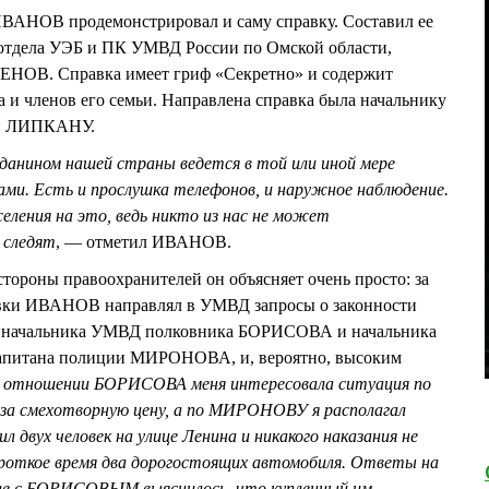
ВАНОВ продемонстрировал и саму справку. Составил ее
отдела УЭБ и ПК УМВД России по Омской области,
ЕНОВ. Справка имеет гриф «Секретно» и содержит
а и членов его семьи. Направлена справка была начальнику
ии ЛИПКАНУ.
данином нашей страны ведется в той или иной мере
ми. Есть и прослушка телефонов, и наружное наблюдение.
еления на это, ведь никто из нас не может
 следят
, — отметил ИВАНОВ.
стороны правоохранителей он объясняет очень просто: за
авки ИВАНОВ направлял в УМВД запросы о законности
ля начальника УМВД полковника БОРИСОВА и начальника
апитана полиции МИРОНОВА, и, вероятно, высоким
 отношении БОРИСОВА меня интересовала ситуация по
за смехотворную цену, а по МИРОНОВУ я располагал
л двух человек на улице Ленина и никакого наказания не
короткое время два дорогостоящих автомобиля. Ответы на
учае с БОРИСОВЫМ выяснилось, что купленный им