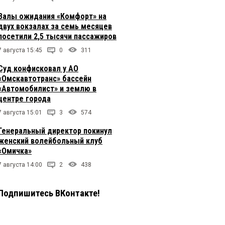
Залы ожидания «Комфорт» на
двух вокзалах за семь месяцев
посетили 2,5 тысячи пассажиров
7 августа 15:45
0
311
Суд конфисковал у АО
«Омскавтотранс» бассейн
«Автомобилист» и землю в
центре города
7 августа 15:01
3
574
Генеральный директор покинул
женский волейбольный клуб
«Омичка»
7 августа 14:00
2
438
Подпишитесь ВКонтакте!