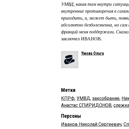
УМВД, какая там внутри ситуаци
внутренние противоречия в сам
приходить, и, может быть, появ
абсолютно безболезненна, но сам
фракций меня поддержали. Сказал
заключил ИВАНОВ.
Умова Ольга
Метки
КПРФ
,
УМВД
,
заксобрание
,
Ни
Анастас СПИРИДОНОВ
,
слежк
Персоны
Иванов Николай Сергеевич
,
Сп