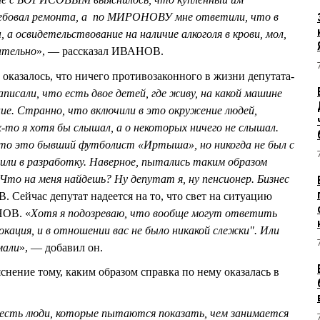
ебовал ремонта, а по МИРОНОВУ мне ответили, что в
а освидетельствование на наличие алкоголя в крови, мол,
ательно
», — рассказал ИВАНОВ.
оказалось, что ничего противозаконного в жизни депутата-
писали, что есть двое детей, где живу, на какой машине
ние. Странно, что включили в это окружение людей,
х-то я хотя бы слышал, а о некоторых ничего не слышал.
то это бывший футболист «Иртыша», но никогда не был с
чили в разработку. Наверное, пытались таким образом
то на меня найдешь? Ну депутат я, ну пенсионер. Бизнес
Сейчас депутат надеется на то, что свет на ситуацию
ОВ. «
Хотя я подозреваю, что вообще могут ответить
окация, и в отношении вас не было никакой слежки". Или
мали
», — добавил он.
ение тому, каким образом справка по нему оказалась в
е есть люди, которые пытаются показать, чем занимается