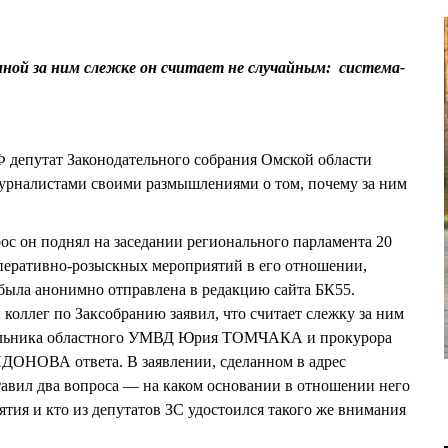
нной за ним слежке он считает не случайным: система-
 депутат Законодательного собрания Омской области
рналистами своими размышлениями о том, почему за ним
ос он поднял на заседании регионального парламента 20
оперативно-розыскных мероприятий в его отношении,
 была анонимно отправлена в редакцию сайта БК55.
оллег по Заксобранию заявил, что считает слежку за ним
ачальника областного УМВД Юрия ТОМЧАКА и прокурора
ОНОВА ответа. В заявлении, сделанном в адрес
вил два вопроса — на каком основании в отношении него
тия и кто из депутатов ЗС удостоился такого же внимания