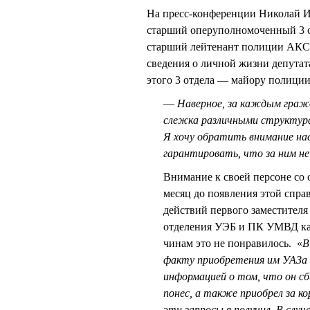
На пресс-конференции Николай И
старший оперуполномоченный 3 
старший лейтенант полиции АКС
сведения о личной жизни депутат
этого 3 отдела — майору полиц
—
Наверное, за каждым граж
слежка различными структура
Я хочу обратить внимание нас
гарантировать, что за ним не
Внимание к своей персоне со 
месяц до появления этой спр
действий первого заместите
отделения УЭБ и ПК УМВД к
чинам это не понравилось. «
В
факту приобретения им УАЗа 
информацией о том, что он сби
понес, а также приобрел за 
эти запросы я получил. В сл