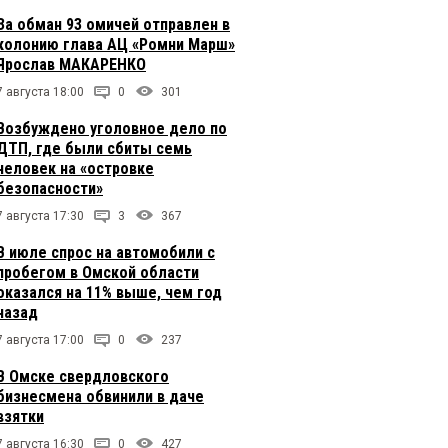
За обман 93 омичей отправлен в
колонию глава АЦ «Ромни Марш»
Ярослав МАКАРЕНКО
7 августа 18:00
0
301
Возбуждено уголовное дело по
ДТП, где были сбиты семь
человек на «островке
безопасности»
7 августа 17:30
3
367
В июле спрос на автомобили с
пробегом в Омской области
оказался на 11% выше, чем год
назад
7 августа 17:00
0
237
В Омске свердловского
бизнесмена обвинили в даче
взятки
7 августа 16:30
0
427