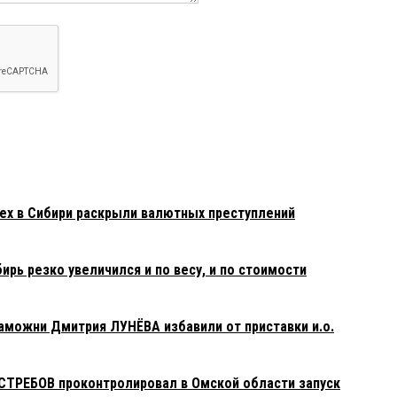
х в Сибири раскрыли валютных преступлений
ирь резко увеличился и по весу, и по стоимости
аможни Дмитрия ЛУНЁВА избавили от приставки и.о.
СТРЕБОВ проконтролировал в Омской области запуск