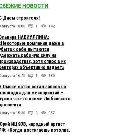
СВЕЖИЕ НОВОСТИ
С Днем строителя!
8 августа 18:00
1
142
Эльвира НАБИУЛЛИНА:
«Некоторые компании даже в
убыток себе пытаются
удержать рабочую силу на
производствах, хотя спрос в их
секторах объективно падает»
8 августа 16:45
1
189
В Омске остро встал запрос на
площадки для мероприятий –
нужно что-то кроме Любинского
проспекта
8 августа 15:30
0
357
Юрий ИЦКОВ, народный артист
РФ: «Когда достигаешь потолка,