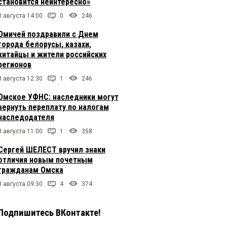
становится неинтересно»
8 августа 14:00
0
246
Омичей поздравили с Днем
города белорусы, казахи,
китайцы и жители российских
регионов
8 августа 12:30
1
246
Омское УФНС: наследники могут
вернуть переплату по налогам
наследодателя
8 августа 11:00
1
358
Сергей ШЕЛЕСТ вручил знаки
отличия новым почетным
гражданам Омска
8 августа 09:30
4
374
Подпишитесь ВКонтакте!