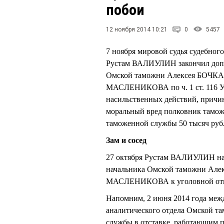
побои
12 ноября 2014 10:21
0
5457
7 ноября мировой судья судебног
Рустам ВАЛИУЛИН закончил допро
Омской таможни Алексея БОЧКАР
МАСЛЕНИКОВА по ч. 1 ст. 116 У
насильственных действий, причи
моральный вред полковник тамож
таможенной службы 50 тысяч руб
Зам и сосед
27 октября Рустам ВАЛИУЛИН нач
начальника Омской таможни Але
МАСЛЕНИКОВА к уголовной отв
Напомним, 2 июня 2014 года ме
аналитического отдела Омской
службы в отставке, работающим п