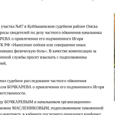
о участка №87 в Куйбышевском судебном районе Омска
сы свидетелей по делу частного обвинения начальника
ЕВА о привлечении его подчиненного Игоря
К РФ «Нанесение побоев или совершение иных
нивших физическую боль». В качестве компенсации за
енной службы просит взыскать с подполковника
лей.
ал судебное расследование частного обвинения
ксея БОЧКАРЕВА о привлечении его подчиненного Игоря
етственности.
жду БОЧКАРЕВЫМ и начальником организационно-
 таможни МАСЛЕНИКОВЫМ, подполковником таможенной
о контракту, в кабинете последнего произошел конфликт.