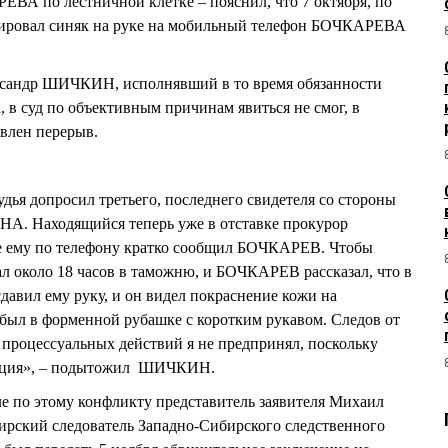
ЕВА по лестничной клетке – пояснил, что 7 октября, по
фировал синяк на руке на мобильный телефон БОЧКАРЕВА
ксандр ШИЧКИН, исполнявший в то время обязанности
 в суд по объективным причинам явиться не смог, в
влен перерыв.
дья допросил третьего, последнего свидетеля со стороны
А. Находящийся теперь уже в отставке прокурор
те ему по телефону кратко сообщил БОЧКАРЕВ. Чтобы
ал около 18 часов в таможню, и БОЧКАРЕВ рассказал, что в
ил ему руку, и он видел покраснение кожи на
 был в форменной рубашке с коротким рукавом. Следов от
х процессуальных действий я не предпринял, поскольку
лиция», – подытожил ШИЧКИН.
ле по этому конфликту представитель заявителя Михаил
ский следователь Западно-Сибирского следственного