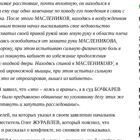
лизкое расстояние, почти вплотную, он находился в
ему еще одно замечание по поводу его поведения в связи с
дка. После этого МАСЛЕНИКОВ, находясь в возбужденном
енным тоном начал высказывать свое недовольство
хватил своей правой рукой мою левую руку в области плеча
ытаясь освободиться от захвата руки МАСЛЕНИКОВА,
орону, при этом испытываю сильную физическую боль в
шил покинуть кабинет во избежание продолжения
ну входной двери. Находясь спиной к МАСЛЕНИКОВУ, я
авой икроножной мышцы, при этом испытал сильную
а это не отреагировав, вышел из кабинета».
заявил, что
«это – ложь и вранье»
, а в суд БОЧКАРЕВ
у было предъявлено обвинение по уголовному делу этих же
ттянуть и запутать расследование»
.
елей, на которых указал в своем заявлении начальник
аместитель Олег ЖУРАВЛЕВ, который пояснил, что
 и рассказал о конфликте, но синяков не показывал.