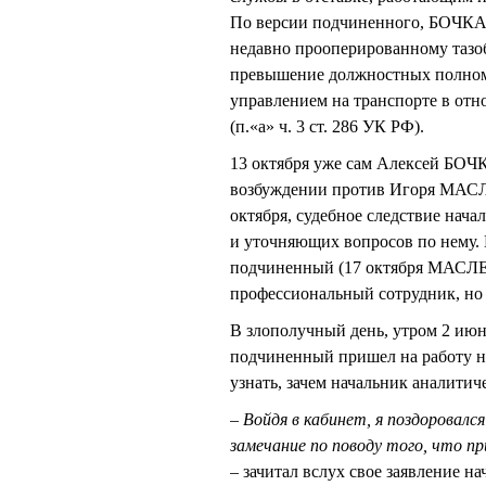
По версии подчиненного, БОЧКАРЕ
недавно прооперированному тазоб
превышение должностных полном
управлением на транспорте в о
(п.«а» ч. 3 ст. 286 УК РФ).
13 октября уже сам Алексей БОЧК
возбуждении против Игоря МАСЛ
октября, судебное следствие на
и уточняющих вопросов по нему.
подчиненный (17 октября МАСЛ
профессиональный сотрудник, но
В злополучный день, утром 2 ию
подчиненный пришел на работу на
узнать, зачем начальник аналитич
– Войдя в кабинет, я поздоровал
замечание по поводу того, что пр
– зачитал вслух свое заявление н