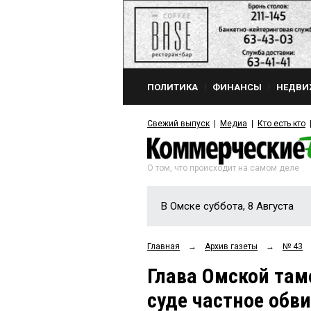
ПОЛИТИКА
ФИНАНСЫ
НЕДВИ
Свежий выпуск
Медиа
Кто есть кто
О том, что происходит на самом деле
В Омске суббота, 8 Августа
Главная
→
Архив газеты
→
№ 43
Глава Омской та
суде частное обв