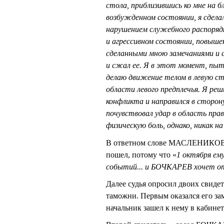
стола, приблизившись ко мне на б
возбужденном состоянии, я сделал 
нарушением служебного распоря
и агрессивном состоянии, повыш
сделанными мною замечаниями и с
и сжал ее. Я в этот момент, п
делаю движение телом в левую ст
области левого предплечья. Я ре
конфликта и направился в сторо
почувствовал удар в область пр
физическую боль, однако, никак н
В ответном слове МАСЛЕНИКОВ 
пошел, потому что «
1 октября ем
событий... и БОЧКАРЕВ хочет о
Далее судья опросил двоих свидет
таможни. Первым оказался его з
начальник зашел к нему в кабинет