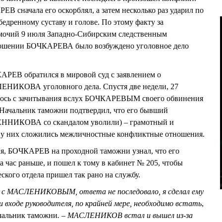
В сначала его оскорблял, а затем несколько раз ударил по
едренному суставу и голове. По этому факту за
очий 9 июля Западно-Сибирским следственным
тношении БОЧКАРЕВА было возбуждено уголовное дело
АРЕВ обратился в мировой суд с заявлением о
ЕНИКОВА уголовного дела. Спустя две недели, 27
чалось с зачитывания вслух БОЧКАРЕВЫМ своего обвинения
 Начальник таможни подтвердил, что его бывший
ЕННИКОВА со скандалом уволили) – грамотный и
 у них сложились межличностные конфликтные отношения.
ня, БОЧКАРЕВ на проходной таможни узнал, что его
 час раньше, и пошел к тому в кабинет № 205, чтобы
еского отдела пришел так рано на службу.
ся с МАСЛЕНИКОВЫМ, ответа не последовало, я сделал ему
и входе руководителя, по крайней мере, необходимо встать
,
ачальник таможни
.
–
МАСЛЕНИКОВ встал и вышел из-за