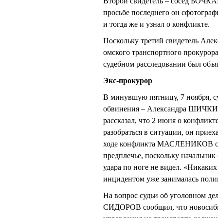
Второй свидетель – сосед БОЧКАР
просьбе последнего он сфотогра
и тогда же и узнал о конфликте.
Поскольку третий свидетель Але
омского транспортного прокурора,
судебном расследовании был объя
Экс-прокурор
В минувшую пятницу, 7 ноября, су
обвинения – Александра ШИЧКИН
рассказал, что 2 июня о конфлик
разобраться в ситуации, он приех
ходе конфликта МАСЛЕНИКОВ сдав
предплечье, поскольку начальник
удара по ноге не видел. «Никаки
инцидентом уже занималась по
На вопрос судьи об уголовном де
СИДОРОВ сообщил, что новосибир