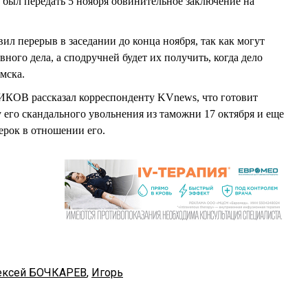
 был передать 5 ноября обвинительное заключение на
 перерыв в заседании до конца ноября, так как могут
ного дела, а сподручней будет их получить, когда дело
мска.
КОВ рассказал корреспонденту KVnews, что готовит
у его скандального увольнения из таможни 17 октября и еще
ерок в отношении его.
ексей БОЧКАРЕВ
,
Игорь