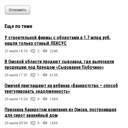
Отправить
Еще по теме
У строительной фирмы с оборотами в 1,7 млрд руб.
нашли только старый ЛЕКСУС
27 июля 18:10
2
2240
В Омской области продают сырзавод, где выпускали
продукцию под брендом «Сыроварня Побочино»
20 июля 17:31
1
6150
Омичей приглашают на вебинар «Банкротство – способ
урегулировать задолженность»
20 июля 15:04
0
1584
Признана банкротом компания из Омска, построившая
для сирот аварийный дом
20 июля 09:09
3
1609