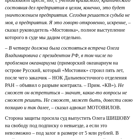
произойдет арест, то, с учетом кризисного, критического
состояния дел предприятия в целом, конечно, это будет
уничтожением предприятия. Сегодня решается судьба не
моя, а предприятия. Я это говорю откровенно, искренне, –
сказал руководитель «Мостовика», полное выступление
которого в суде мы дадим отдельно.
– В четверг должна была состояться встреча Олега
Владимировича с президентом РФ, в том числе по
проблемам океанариума
(приморский океанариум на
острове Русский, который «Мостовик» строил пять лет,
после чего заказчик – НОК Дальневосточного отделения
РАН – объявил о разрыве контракта. – Прим. «КВ»).
Не
сможет он встретиться – значит, какие-то вопросы не
сможет решить. Не сможет, может быть, довести свою
позицию и так далее, –
сказал адвокат МОТОВИЛОВ.
Сторона защиты просила суд выпустить Олега ШИШОВУ
на свободу под подписку о невыезде, а если это
невозможно – под залог в размере от 5 млн рублей. В