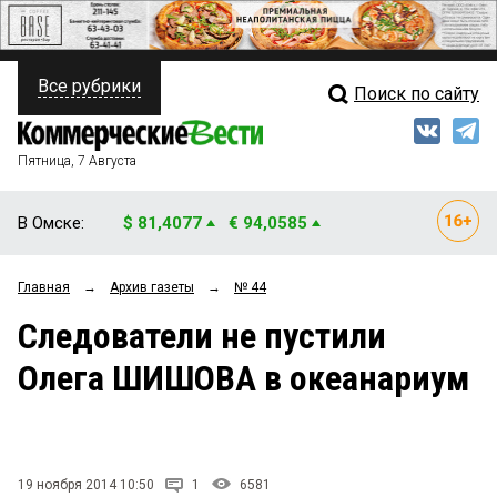
Все рубрики
Поиск по сайту
ПОЛИТИКА
Свежий выпуск
Медиа
ФИНАНСЫ
Пятница, 7 Августа
Кто есть кто
НЕДВИЖИМОСТЬ
В Омске:
$ 81,4077
€ 94,0585
Интервью
БИЗНЕС
Главная
→
Архив газеты
→
№ 44
Мнения
ОБЩЕСТВО
Следователи не пустили
Рейтинги
ЗАКОН
Олега ШИШОВА в океанариум
Блоги
НОВОСТИ КОМПАНИЙ
Архив
ПРОИСШЕСТВИЯ
19 ноября 2014 10:50
1
6581
СТИЛЬ ЖИЗНИ