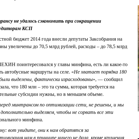
рансу не удалось сэкономить при сокращении
аудиторам КСП
стной бюджет 2014 года внесли депутаты Заксобрания на
зны увеличены до 70,5 млрд рублей, расходы – до 78,5 млрд
ХИН поинтересовался у главы минфина, есть ли какое-то
ть автобусные маршруты на селе. «
Не хватает порядка 180
е были выделены, фактически израсходованы
», — сообщил
 что 180 млн – это та сумма, которая требуется на
тельные субсидии нужны, но в меньшем объеме.
 перед минтрансом по оптимизации сети, не решены, и мы
 дополнительно выделяем, чтобы не сорвать все эти
онального минфина.
у: вот увидите, они к нам обратятся за
имизация нам в принципе ничего не дала, кроме крушения