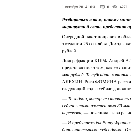
1 октября 2014 10:31
0
4271
Разбираться в том, почему минт
маршрутной сети, предстоит 
Очередной пакет поправок в обла
заседании 25 сентября. Доходы ка
рублей.
Лидер фракции КПРФ Андрей АЛЕ
представление о том, как сохрани
млн рублей. Те субсидии, которы
АЛЕХИН. Рита ФОМИНА рассказала,
следующий год, а сейчас дополни
—
Те задачи, которые ставились
сейчас этими изменениями 80 млн
перевозки,
— пояснила глава реги
—
Я предупреждал Риту Францевн
дополнительными субсидиями. Опт