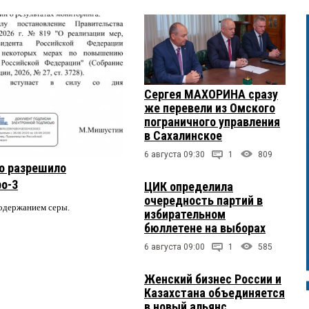
Сергея МАХОРИНА сразу
же перевели из Омского
пограничного управления
в Сахалинское
6 августа 09:30
1
809
о разрешило
ро-3
ЦИК определила
очередность партий в
содержанием серы.
избирательном
бюллетене на выборах
6 августа 09:00
1
585
Женский бизнес России и
Казахстана объединяется
в новый альянс