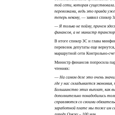
той сети, которая существовала.
перевозками, ведь это правда уже
теперь некому,
— заявил спикер 
— Я только не пойму, причем здесь
финансов, а не министр транспо
В итоге спикер ЗС и глава минфи
перевозок депутаты еще вернутся,
маршрутной сети Контрольно-сче
Министр финансов попросила пар
чтениях:
—
На самом деле это очень знач
где у нас складывается экономия,
Большинство этих выплат, как вы
дополнительно понадобились толь
справляются со своими обязатель
заработной плате мы тоже им сей
городу Омску – 100 млн.