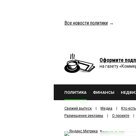
Все новости политики
→
Оформите подп
на газету «Комме
ПОЛИТИКА
ФИНАНСЫ
НЕДВИ
Свежий выпуск
Медиа
Кто есть
Размещение рекламы
О проекте
kv
news.ru