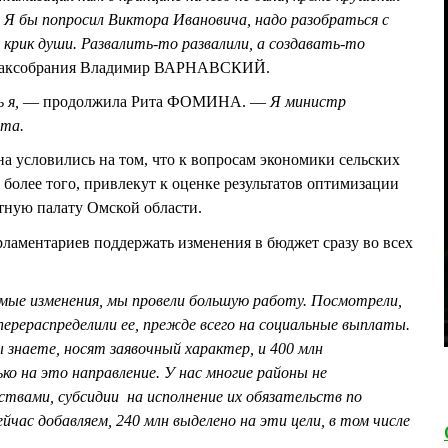
 Я бы попросил Виктора Ивановича, надо разобраться с
 крик души. Развалить-то развалили, а создавать-то
Заксобрания Владимир ВАРНАВСКИЙ.
 я,
— продолжила Рита ФОМИНА. —
Я министр
рта.
на условились на том, что к вопросам экономики сельских
 более того, привлекут к оценке результатов оптимизации
тную палату Омской области.
ламентариев поддержать изменения в бюджет сразу во всех
имые изменения, мы провели большую работу. Посмотрели,
 перераспределили ее, прежде всего на социальные выплаты.
 знаете, носят заявочный характер, и 400 млн
ко на это направление. У нас многие районы не
ствами, субсидии на исполнение их обязательств по
час добавляем, 240 млн выделено на эти цели, в том числе