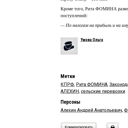
Кроме того, Рита ФОМИНА развея
поступлений:
— По налогам на прибыль и на им
Умова Ольга
Метки
КПРФ
,
Рита ФОМИНА
,
Законод
АЛЕХИН
,
сельские перевозки
Персоны
Алехин Андрей Анатольевич
,
Ф
Комментировать