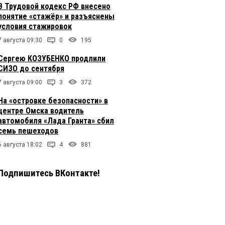
В Трудовой кодекс РФ внесено
понятие «стажёр» и разъяснены
условия стажировок
7 августа 09:30
0
195
Сергею КОЗУБЕНКО продлили
СИЗО до сентября
7 августа 09:00
3
372
На «островке безопасности» в
центре Омска водитель
автомобиля «Лада Гранта» сбил
семь пешеходов
6 августа 18:02
4
881
Подпишитесь ВКонтакте!