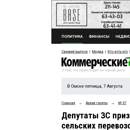
ПОЛИТИКА
ФИНАНСЫ
НЕДВИ
Свежий выпуск
Медиа
Кто есть кто
О том, что происходит на самом деле
В Омске пятница, 7 Августа
Главная
→
Архив газеты
→
№ 37
Депутаты ЗС приз
сельских перевоз