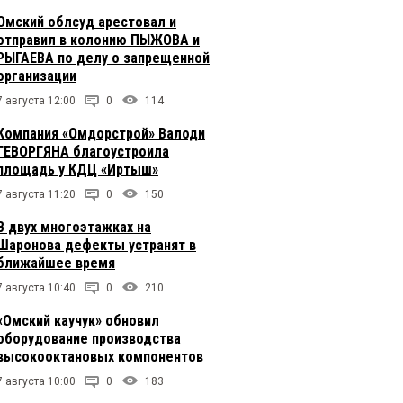
Омский облсуд арестовал и
отправил в колонию ПЫЖОВА и
РЫГАЕВА по делу о запрещенной
организации
7 августа 12:00
0
114
Компания «Омдорстрой» Валоди
ГЕВОРГЯНА благоустроила
площадь у КДЦ «Иртыш»
7 августа 11:20
0
150
В двух многоэтажках на
Шаронова дефекты устранят в
ближайшее время
7 августа 10:40
0
210
«Омский каучук» обновил
оборудование производства
высокооктановых компонентов
7 августа 10:00
0
183