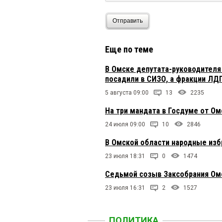
Отправить
Еще по теме
В Омске депутата-руководителя
посадили в СИЗО, а фракции ЛД
5 августа 09:00
13
2235
На три мандата в Госдуме от О
24 июля 09:00
10
2846
В Омской области народные изб
23 июля 18:31
0
1474
Седьмой созыв Заксобрания Ом
23 июля 16:31
2
1527
ПОЛИТИКА