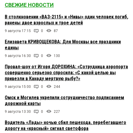
СВЕЖИЕ НОВОСТИ
В столкновении «ВАЗ-2115» и «Нивы» один человек погиб,
ранены двое взрослых и трое детей
9 августа 17:15
0
87
Елизавета КРИВОЩЕКОВА: Для Москвы все праздники
едины
9 августа 16:30
0
130
Провал-шоу от Игоря ДОРОХИНА: «Сотрудница аэропорта
совершенно серьезно спросила: «С какой целью вы
привезли в Канаду мертвую рыбу?»
9 августа 15:00
0
244
Омск и Могилев укрепили сотрудничество подписанием
дорожной карты
9 августа 13:30
0
227
Водитель «Лады» ночью сбил пешехода, перебегавшего
дорогу на «красный» сигнал светофора