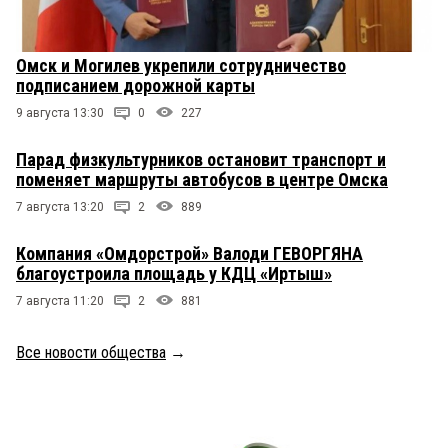
Омск и Могилев укрепили сотрудничество
подписанием дорожной карты
9 августа 13:30
0
227
Парад физкультурников остановит транспорт и
поменяет маршруты автобусов в центре Омска
7 августа 13:20
2
889
Компания «Омдорстрой» Валоди ГЕВОРГЯНА
благоустроила площадь у КДЦ «Иртыш»
7 августа 11:20
2
881
Все новости общества
→