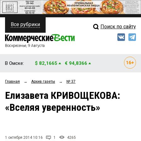
Все рубрики
Поиск по сайту
ПОЛИТИКА
Свежий выпуск
Медиа
ФИНАНСЫ
Воскресенье, 9 Августа
Кто есть кто
НЕДВИЖИМОСТЬ
В Омске:
$ 82,1665
€ 94,8366
Интервью
БИЗНЕС
Главная
→
Архив газеты
→
№ 37
Мнения
ОБЩЕСТВО
Елизавета КРИВОЩЕКОВА:
Рейтинги
ЗАКОН
«Вселяя уверенность»
Блоги
НОВОСТИ КОМПАНИЙ
Архив
ПРОИСШЕСТВИЯ
1 октября 2014 10:16
1
4265