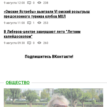
9 августа 12:00
0
238
«Омские Ястребы» выиграли VI омский розыгрыш
предсезонного турнира клубов МХЛ
9 августа 11:00
1
253
В Либеров-центре завершают лето "Летним
калейдоскопом"
9 августа 09:30
0
260
Подпишитесь ВКонтакте!
ОБЩЕСТВО