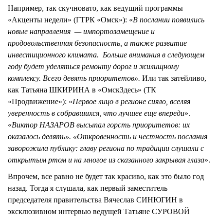
Например, так скучновато, как ведущий программы
«Акценты недели» (ГТРК «Омск»): «
В послании появились
новые направления — импортозамещение и
продовольственная безопасность, а также развитие
инвестиционного климата. Больше внимания в следующем
году будет уделяться ремонту дорог и жилищному
комплексу. Всего девять приоритетов».
Или так затейливо,
как Татьяна ШКИРИНА в «ОмскЗдесь» (ТК
«Продвижение»): «
Первое лицо в регионе сияло, вселяя
уверенность в собравшихся, что лучшее еще впереди
».
«
Виктор НАЗАРОВ высыпал горсть приоритетов: их
оказалось девять». «Откровенность и честность послания
заворожила публику: главу региона по традиции слушали с
открытым ртом и на многое из сказанного закрывая глаза
».
Впрочем, все равно не будет так красиво, как это было год
назад. Тогда я слушала, как первый заместитель
председателя правительства Вячеслав СИНЮГИН в
эксклюзивном интервью ведущей Татьяне СУРОВОЙ