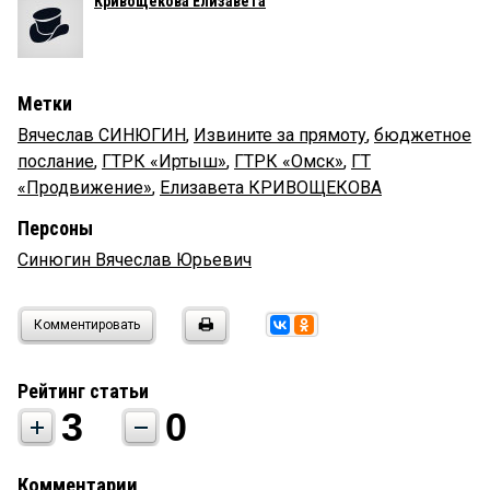
Кривощекова Елизавета
Метки
Вячеслав СИНЮГИН
,
Извините за прямоту
,
бюджетное
послание
,
ГТРК «Иртыш»
,
ГТРК «Омск»
,
ГТ
«Продвижение»
,
Елизавета КРИВОЩЕКОВА
Персоны
Синюгин Вячеслав Юрьевич
Комментировать
Рейтинг статьи
3
0
Комментарии