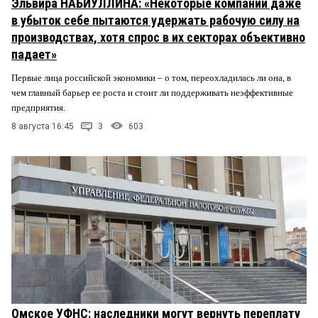
Эльвира НАБИУЛЛИНА: «Некоторые компании даже
в убыток себе пытаются удержать рабочую силу на
производствах, хотя спрос в их секторах объективно
падает»
Первые лица российской экономики – о том, переохладилась ли она, в
чем главный барьер ее роста и стоит ли поддерживать неэффективные
предприятия.
8 августа 16:45
3
603
Омское УФНС: наследники могут вернуть переплату