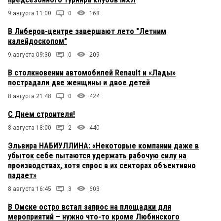
9 августа 11:00
0
168
В Либеров-центре завершают лето "Летним
калейдоскопом"
9 августа 09:30
0
209
В столкновении автомобилей Renault и «Лады»
пострадали две женщины и двое детей
8 августа 21:48
0
424
С Днем строителя!
8 августа 18:00
2
440
Эльвира НАБИУЛЛИНА: «Некоторые компании даже в
убыток себе пытаются удержать рабочую силу на
производствах, хотя спрос в их секторах объективно
падает»
8 августа 16:45
3
603
В Омске остро встал запрос на площадки для
мероприятий – нужно что-то кроме Любинского