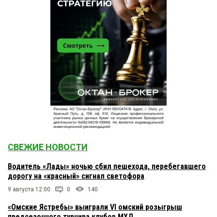
СВЕЖИЕ НОВОСТИ
Водитель «Лады» ночью сбил пешехода, перебегавшего
дорогу на «красный» сигнал светофора
9 августа 12:00
0
140
«Омские Ястребы» выиграли VI омский розыгрыш
предсезонного турнира клубов МХЛ