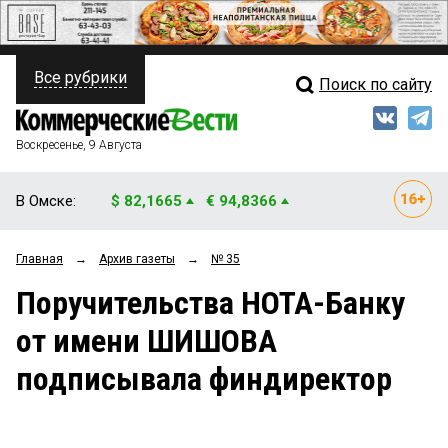
Все рубрики
Поиск по сайту
ПОЛИТИКА
Свежий выпуск
Медиа
ФИНАНСЫ
Воскресенье, 9 Августа
Кто есть кто
НЕДВИЖИМОСТЬ
В Омске:
$ 82,1665
€ 94,8366
Интервью
БИЗНЕС
Главная
→
Архив газеты
→
№ 35
Мнения
ОБЩЕСТВО
Поручительства НОТА-Банку
Рейтинги
ЗАКОН
от имени ШИШОВА
Блоги
НОВОСТИ КОМПАНИЙ
подписывала финдиректор
Архив
ПРОИСШЕСТВИЯ