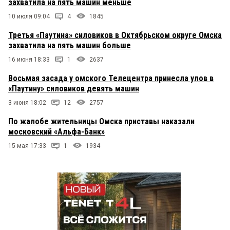
захватила на пять машин меньше
10 июля 09:04
4
1845
Третья «Паутина» силовиков в Октябрьском округе Омска
захватила на пять машин больше
16 июня 18:33
1
2637
Восьмая засада у омского Телецентра принесла улов в
«Паутину» силовиков девять машин
3 июня 18:02
12
2757
По жалобе жительницы Омска приставы наказали
московский «Альфа-Банк»
15 мая 17:33
1
1934