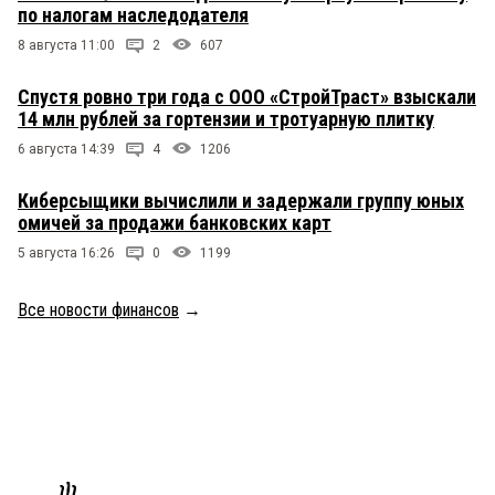
по налогам наследодателя
8 августа 11:00
2
607
Спустя ровно три года с ООО «СтройТраст» взыскали
14 млн рублей за гортензии и тротуарную плитку
6 августа 14:39
4
1206
Киберсыщики вычислили и задержали группу юных
омичей за продажи банковских карт
5 августа 16:26
0
1199
Все новости финансов
→