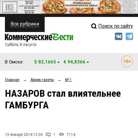
Все рубрики
Поиск по сайту
ПОЛИТИКА
Свежий выпуск
Медиа
ФИНАНСЫ
Суббота, 8 Августа
Кто есть кто
НЕДВИЖИМОСТЬ
В Омске:
$ 82,1665
€ 94,8366
Интервью
БИЗНЕС
Главная
→
Архив газеты
→
№ 1
Мнения
ОБЩЕСТВО
НАЗАРОВ стал влиятельнее
Рейтинги
ЗАКОН
ГАМБУРГА
Блоги
НОВОСТИ КОМПАНИЙ
Архив
ПРОИСШЕСТВИЯ
15 января 2014 12:00
1
7114