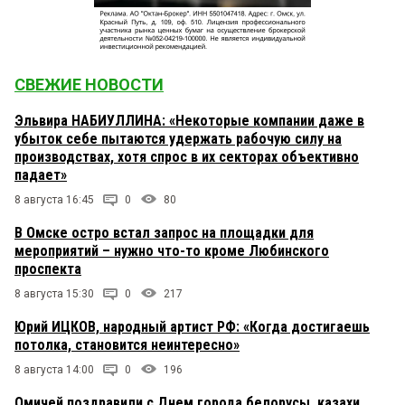
СВЕЖИЕ НОВОСТИ
Эльвира НАБИУЛЛИНА: «Некоторые компании даже в
убыток себе пытаются удержать рабочую силу на
производствах, хотя спрос в их секторах объективно
падает»
8 августа 16:45
0
80
В Омске остро встал запрос на площадки для
мероприятий – нужно что-то кроме Любинского
проспекта
8 августа 15:30
0
217
Юрий ИЦКОВ, народный артист РФ: «Когда достигаешь
потолка, становится неинтересно»
8 августа 14:00
0
196
Омичей поздравили с Днем города белорусы, казахи,