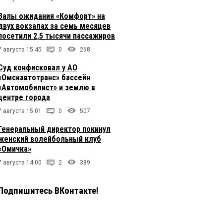
Залы ожидания «Комфорт» на
двух вокзалах за семь месяцев
посетили 2,5 тысячи пассажиров
7 августа 15:45
0
268
Суд конфисковал у АО
«Омскавтотранс» бассейн
«Автомобилист» и землю в
центре города
7 августа 15:01
0
507
Генеральный директор покинул
женский волейбольный клуб
«Омичка»
7 августа 14:00
2
389
Подпишитесь ВКонтакте!