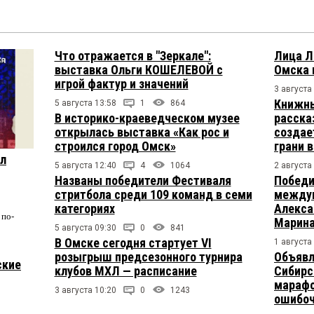
Что отражается в "Зеркале":
Лица Л
выставка Ольги КОШЕЛЕВОЙ с
Омска 
игрой фактур и значений
3 августа
Книжны
5 августа 13:58
1
864
В историко-краеведческом музее
расска
открылась выставка «Как рос и
создае
строился город Омск»
грани 
ул
5 августа 12:40
4
1064
2 августа
Названы победители Фестиваля
Победи
стритбола среди 109 команд в семи
междун
категориях
Алекса
по-
Марина
5 августа 09:30
0
841
В Омске сегодня стартует VI
1 августа
розыгрыш предсезонного турнира
Объявл
ские
клубов МХЛ — расписание
Сибирс
марафо
3 августа 10:20
0
1243
ошибо