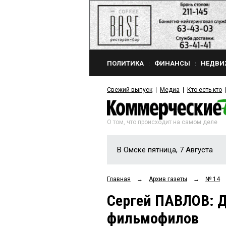
ПОЛИТИКА
ФИНАНСЫ
НЕДВИ
Свежий выпуск
Медиа
Кто есть кто
О том, что происходит на самом деле
В Омске пятница, 7 Августа
Главная
→
Архив газеты
→
№ 14
Сергей ПАВЛОВ: Д
фильмофилов