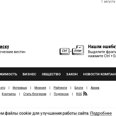
1 августа
иску
Нашли ошибк
рческие вести»
Выделите фрагм
нажмите Ctrl + E
ЖИМОСТЬ
БИЗНЕС
ОБЩЕСТВО
ЗАКОН
НОВОСТИ КОМПАН
 кто
Интервью
Мнения
Рейтинги
Блоги
Архив
Контакты
Стать блогером
Подписка
RSS
м файлы cookie для улучшения работы сайта.
Подробнее
Политика конфиденциальности
ЗДАТЕЛЬСКИЙ ДОМ «КВ».