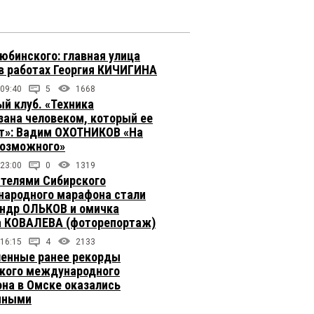
юбинского: главная улица
в работах Георгия КИЧИГИНА
 09:40
5
1668
й клуб. «Техника
зана человеком, который ее
т»: Вадим ОХОТНИКОВ «На
возможного»
 23:00
0
1319
телями Сибирского
ародного марафона стали
ндр ОЛЬКОВ и омичка
 КОВАЛЕВА (фоторепортаж)
 16:15
4
2133
енные ранее рекорды
кого международного
на в Омске оказались
чными