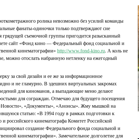
роткометражного ролика невозможно без усилий команды
иальные фанаты-одиночки только подтверждают сие
ия грядущей съемочной группы пригодится разысканный
ете сайт «Фонд кино — Федеральный фонд социальной и
ственной кинематографии»
http://www.fond-kino.ru
. А коль не
тве, можно отослать набранную нетленку на ежегодный
ерку за свой дизайн и ее же за информационное
идно и не гламурно. В здешних виртуальных закромах
ведений для киноманов, а выпадающие меню делают
остыми для сограждан. Отмечаю для будущего посещения
 «Новости», «Документы», «Анонсы». Жму мышкой на
ившуюся статью: «В 1994 году в рамках подготовки к
о и российского кинематографа Комитет Российской
ициировал создание Федерального фонда социальной и
твенной кинематографии». Замечательное долголетие для