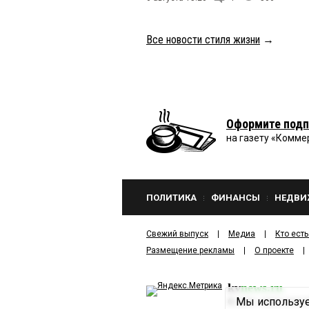
Все новости стиля жизни
→
Оформите подп
на газету «Комме
ПОЛИТИКА
ФИНАНСЫ
НЕДВИ
Свежий выпуск
Медиа
Кто есть
Размещение рекламы
О проекте
kv
news.ru
Мы используе
©
2001—2026
ООО И