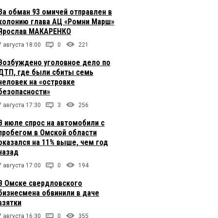
За обман 93 омичей отправлен в
колонию глава АЦ «Ромни Марш»
Ярослав МАКАРЕНКО
7 августа 18:00
0
221
Возбуждено уголовное дело по
ДТП, где были сбиты семь
человек на «островке
безопасности»
7 августа 17:30
3
256
В июле спрос на автомобили с
пробегом в Омской области
оказался на 11% выше, чем год
назад
7 августа 17:00
0
194
В Омске свердловского
бизнесмена обвинили в даче
взятки
7 августа 16:30
0
355