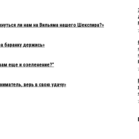
нуться ли нам на Вильяма нашего Шекспира?»
а баранку держись»
вам еще и озеленение?"
иматель, верь в свою удачу»