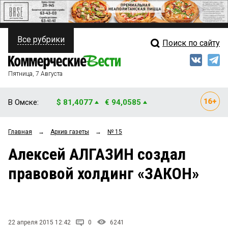
Все рубрики
Поиск по сайту
ПОЛИТИКА
Свежий выпуск
Медиа
ФИНАНСЫ
Пятница, 7 Августа
Кто есть кто
НЕДВИЖИМОСТЬ
В Омске:
$ 81,4077
€ 94,0585
Интервью
БИЗНЕС
Главная
→
Архив газеты
→
№ 15
Мнения
ОБЩЕСТВО
Алексей АЛГАЗИН создал
Рейтинги
ЗАКОН
правовой холдинг «ЗАКОН»
Блоги
НОВОСТИ КОМПАНИЙ
Архив
ПРОИСШЕСТВИЯ
22 апреля 2015 12:42
0
6241