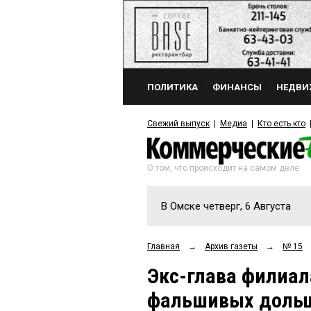
ПОЛИТИКА
ФИНАНСЫ
НЕДВИ
Свежий выпуск
Медиа
Кто есть кто
О том, что происходит на самом деле
В Омске четверг, 6 Августа
Главная
→
Архив газеты
→
№ 15
Экс-глава филиал
фальшивых дольщ