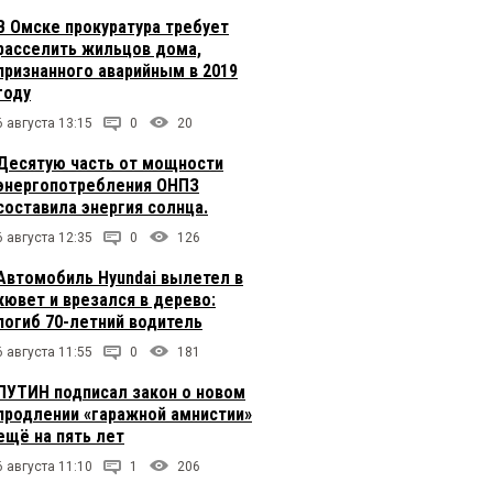
В Омске прокуратура требует
расселить жильцов дома,
признанного аварийным в 2019
году
6 августа 13:15
0
20
Десятую часть от мощности
энергопотребления ОНПЗ
составила энергия солнца.
6 августа 12:35
0
126
Автомобиль Hyundai вылетел в
кювет и врезался в дерево:
погиб 70-летний водитель
6 августа 11:55
0
181
ПУТИН подписал закон о новом
продлении «гаражной амнистии»
ещё на пять лет
6 августа 11:10
1
206