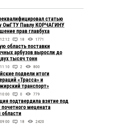
реквалифицировал статью
у ОмГТУ Павлу КОРЧАГИНУ
ушение прав главбуха
 12:12
18
1771
ую область поставки
ичных арбузов выросли до
двух тысяч тонн
 11:10
2
800
йские подвели итоги
ераций «Трасса» и
жирский транспорт»
 10:00
0
779
ция подтвердила взятие под
 почетного мецената
 области
 09:00
18
2420