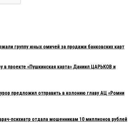
жали группу юных омичей за продажи банковских карт
у в проекте «Пушкинская карта» Даниил ЦАРЬКОВ и
урор предложил отправить в колонию главу АЦ «Ромни
врач-психиатр отдала мошенникам 10 миллионов рублей