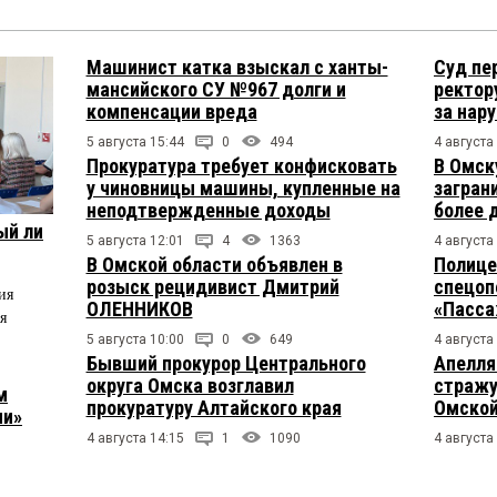
Машинист катка взыскал с ханты-
Суд пе
мансийского СУ №967 долги и
ректор
компенсации вреда
за нар
5 августа 15:44
0
494
4 августа
Прокуратура требует конфисковать
В Омск
у чиновницы машины, купленные на
загран
неподтвержденные доходы
более 
ый ли
5 августа 12:01
4
1363
4 августа
В Омской области объявлен в
Полице
розыск рецидивист Дмитрий
спецоп
ия
ОЛЕННИКОВ
«Пасса
я
5 августа 10:00
0
649
4 августа
Бывший прокурор Центрального
Апелля
округа Омска возглавил
стражу
м
прокуратуру Алтайского края
Омской
ии»
4 августа 14:15
1
1090
4 августа