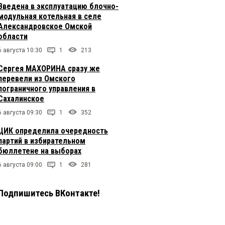
Введена в эксплуатацию блочно-
модульная котельная в селе
Александровское Омской
области
6 августа 10:30
1
213
Сергея МАХОРИНА сразу же
перевели из Омского
пограничного управления в
Сахалинское
6 августа 09:30
1
352
ЦИК определила очередность
партий в избирательном
бюллетене на выборах
6 августа 09:00
1
281
Подпишитесь ВКонтакте!