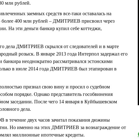
80 млн рублей.
ивлеченных заемных средств все-таки оставалась на
 – более 400 млн рублей – ДМИТРИЕВ присвоил через
и. На эти деньги банкир купил себе коттеджи,
ого дела ДМИТРИЕВ скрылся от следователей и в марте
ародный розыск. В январе 2013 года Интерпол задержал его
и банкира неоднократно рассматривался эстонскими
только в июле 2014 года ДМИТРИЕВ был этапирован в
лностью признал свою вину и просил о судебном
особом порядке. Однако представитель гособвинения
бном заседании. После чего 14 января в Куйбышевском
оловного дела.
В в течение двух часов зачитал показания дюжины
сотни. Но именно на этих ДМИТРИЕВ за вознаграждение от
ормлял миллионные ипотечные кредиты.