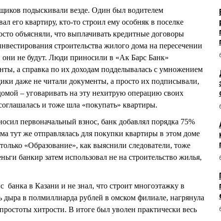
щиков подыскивали везде. Один был водителем
его квартиру, кто-то строил ему особняк в поселке
росто объясняли, что выплачивать кредитные договоры
инвестирования строительства жилого дома на пересечении
, они не будут. Люди приносили в «Ак Барс Банк»
ты, а справка по их доходам подделывалась с умножением
ики даже не читали документы, а просто их подписывали,
омой – уговаривать на эту нехитрую операцию своих
 соглашалась и тоже шла «покупать» квартиры.
сил первоначальный взнос, банк добавлял порядка 75%
ма тут же отправлялась для покупки квартиры в этом доме
только «Образование», как выяснили следователи, тоже
ги банкир затем использовал не на строительство жилья,
 банка в Казани и не знал, что строит многоэтажку в
ь дыра в полмиллиарда рублей в омском филиале, нагрянула
 простоты хитрости. В итоге был уволен практически весь