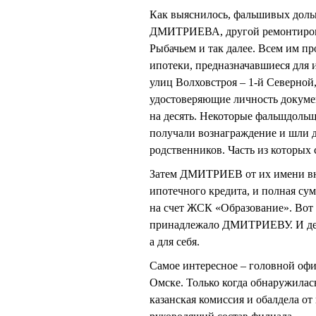
Как выяснилось, фальшивых доль
ДМИТРИЕВА, другой ремонтировал 
Рыбачьем и так далее. Всем им п
ипотеки, предназначавшиеся для 
улиц Волховстроя – 1-й Северной
удостоверяющие личность докумен
на десять. Некоторые фальшдольщ
получали вознаграждение и шли д
родственников. Часть из которых
Затем ДМИТРИЕВ от их имени вно
ипотечного кредита, и полная сум
на счет ЖСК «Образование». Вот 
принадлежало ДМИТРИЕВУ. И день
а для себя.
Самое интересное – головной офис
Омске. Только когда обнаружилас
казанская комиссия и обалдела от