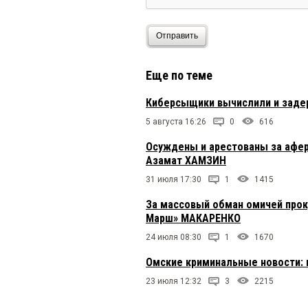
Отправить
Еще по теме
Киберсыщики вычислили и задер
5 августа 16:26
0
616
Осуждены и арестованы за афер
Азамат ХАМЗИН
31 июля 17:30
1
1415
За массовый обман омичей прок
Марш» МАКАРЕНКО
24 июля 08:30
1
1670
Омские криминальные новости: 
23 июля 12:32
3
2215