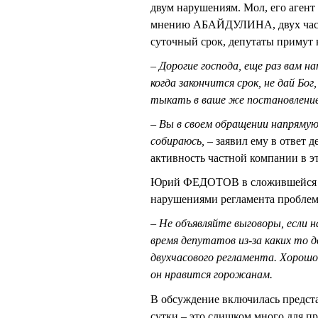
двум нарушениям. Мол, его агент
мнению АБАЙДУЛИНА, двух часов 
суточный срок, депутаты примут
– Дорогие господа, еще раз вам н
когда закончится срок, не дай Бо
тыкать в ваше же постановление
– Вы в своем обращении напрямую
собираюсь,
– заявил ему в ответ
активность частной компании в э
Юрий ФЕДОТОВ в сложившейся с
нарушениями регламента проблем
– Не объявляйте выговоры, если 
время депутатов из-за каких то 
двухчасового регламента. Хорош
он нравится горожанам.
В обсуждение включилась предста
сутки – это слишком много для п