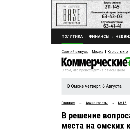
ПОЛИТИКА
ФИНАНСЫ
НЕДВИ
Свежий выпуск
Медиа
Кто есть кто
О том, что происходит на самом деле
В Омске четверг, 6 Августа
Главная
→
Архив газеты
→
№ 16
В решение вопрос
места на омских