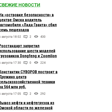
СВЕЖИЕ НОВОСТИ
На «островке безопасности» в
центре Омска водитель
автомобиля «Лада Гранта» сбил
семь пешеходов
6 августа 18:02
2
430
Росстандарт запретил
использование шести моделей
грузовиков Dongfeng и Zoomlion
6 августа 17:30
0
224
Константин СУВОРОВ построит в
Дружино центр
сельскохозяйственной техники
за 564 млн руб.
6 августа 17:05
2
292
Вывоз нефти и нефтегрузов из
Омской области по железной