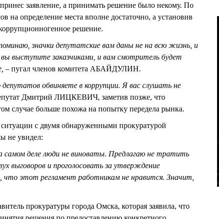
 принес заявление, а принимать решение было некому. По
на определение места вполне достаточно, а установив
 коррупционногенное решение.
апоминаю, значки депутатские вам даны не на всю жизнь, и
г, вы выступите заказчиками, и вам смотритель будет
,
– пугал членов комитета АБАЙДУЛИН.
 депутатов обвиняете в коррупции. Я вас слушать не
 депутат Дмитрий ЛИЦКЕВИЧ, заметив позже, что
том случае больше похожа на попытку передела рынка.
итуации с двумя обнаруженными прокуратурой
ы не увидел:
на самом деле люди не виноваты. Предлагаю не тратить
двух выговоров и проголосовать за утверждение
о, что этот регламент работникам не нравится. Значит,
витель прокуратуры города Омска, которая заявила, что
ринятия решения по предоставлению конкретного