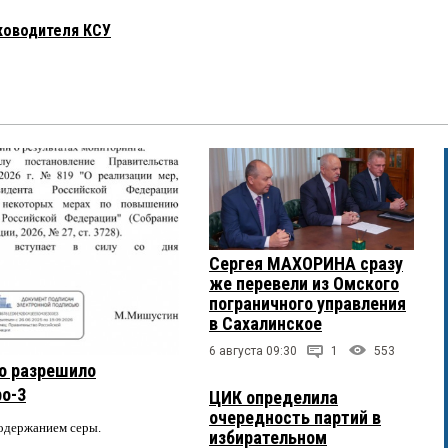
ководителя КСУ
Сергея МАХОРИНА сразу
же перевели из Омского
пограничного управления
в Сахалинское
6 августа 09:30
1
553
о разрешило
ро-3
ЦИК определила
очередность партий в
содержанием серы.
избирательном