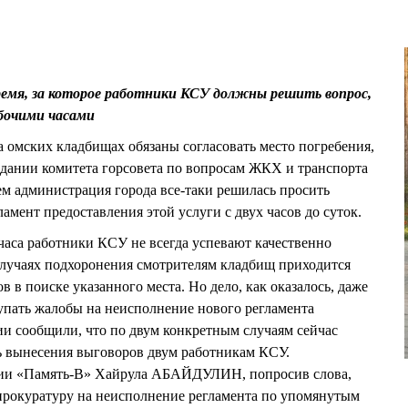
ремя, за которое работники КСУ должны решить вопрос,
бочими часами
на омских кладбищах обязаны согласовать место погребения,
седании комитета горсовета по вопросам ЖКХ и транспорта
чем администрация города все-таки решилась просить
амент предоставления этой услуги с двух часов до суток.
часа работники КСУ не всегда успевают качественно
в случаях подхоронения смотрителям кладбищ приходится
 в поиске указанного места. Но дело, как оказалось, даже
ступать жалобы на неисполнение нового регламента
и сообщили, что по двум конкретным случаям сейчас
ь вынесения выговоров двум работникам КСУ.
нии «Память-В» Хайрула АБАЙДУЛИН, попросив слова,
в прокуратуру на неисполнение регламента по упомянутым