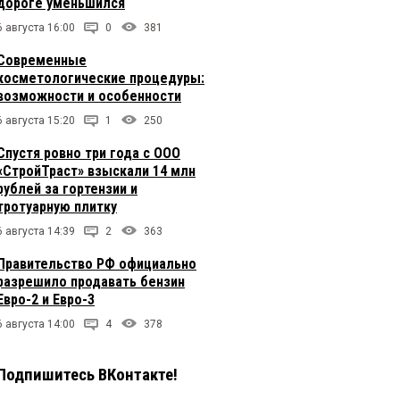
дороге уменьшился
6 августа 16:00
0
381
Современные
косметологические процедуры:
возможности и особенности
6 августа 15:20
1
250
Спустя ровно три года с ООО
«СтройТраст» взыскали 14 млн
рублей за гортензии и
тротуарную плитку
6 августа 14:39
2
363
Правительство РФ официально
разрешило продавать бензин
Евро-2 и Евро-3
6 августа 14:00
4
378
Подпишитесь ВКонтакте!