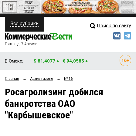
Все рубрики
Поиск по сайту
ПОЛИТИКА
Свежий выпуск
Медиа
ФИНАНСЫ
Пятница, 7 Августа
Кто есть кто
НЕДВИЖИМОСТЬ
В Омске:
$ 81,4077
€ 94,0585
Интервью
БИЗНЕС
Главная
→
Архив газеты
→
№ 16
Мнения
ОБЩЕСТВО
Росагролизинг добился
Рейтинги
ЗАКОН
банкротства ОАО
Блоги
НОВОСТИ КОМПАНИЙ
"Карбышевское"
Архив
ПРОИСШЕСТВИЯ