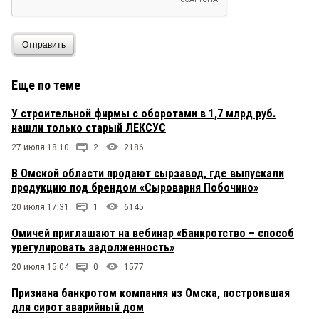
Отправить
Еще по теме
У строительной фирмы с оборотами в 1,7 млрд руб.
нашли только старый ЛЕКСУС
27 июля 18:10
2
2186
В Омской области продают сырзавод, где выпускали
продукцию под брендом «Сыроварня Побочино»
20 июля 17:31
1
6145
Омичей приглашают на вебинар «Банкротство – способ
урегулировать задолженность»
20 июля 15:04
0
1577
Признана банкротом компания из Омска, построившая
для сирот аварийный дом