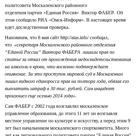
политсовета Москаленского районного
отделения партии «Единая Россия» Виктор ФАБЕР. Об
этом сообщило РИА «Омск-Информ». В настоящее время
идет доследственная проверка.
Напомним, что 8 мая сайт http://atas.info/ сообщал,
что
«секретаря Москаленского районного отделения
“Единой России” Виктора ФАБЕРА лишили прав по
статье за отказ от прохождения медосвидетельствования
на алкоголь в крови, что косвенно подтверждает
опьянение. За это проступок мировой суд в Москаленках
лишил видного единоросса прав на полтора года, обязав его
выплатить штраф в 30 тыс. рублей. Сам инцидент
произошел еще осенью 2014 года».
Сам ФАБЕР с 2002 года возглавлял москаленское
управление образования, до этого 11 лет он возглавля
местное управление по культуре и искусству, а перед этим 9
лет был начальником москаленского спорткомитета. Много
лет как регионального политсовета партии "Единая Россия"