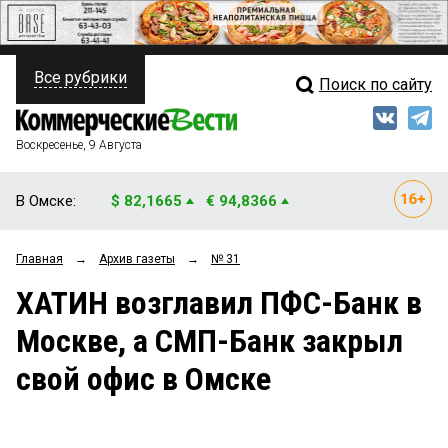
Все рубрики
Поиск по сайту
ПОЛИТИКА
Свежий выпуск
Медиа
ФИНАНСЫ
Воскресенье, 9 Августа
Кто есть кто
НЕДВИЖИМОСТЬ
В Омске:
$ 82,1665
€ 94,8366
Интервью
БИЗНЕС
Главная
→
Архив газеты
→
№ 31
Мнения
ОБЩЕСТВО
ХАТИН возглавил ПФС-Банк в
Рейтинги
ЗАКОН
Москве, а СМП-Банк закрыл
Блоги
НОВОСТИ КОМПАНИЙ
свой офис в Омске
Архив
ПРОИСШЕСТВИЯ