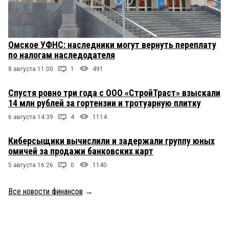
Омское УФНС: наследники могут вернуть переплату
по налогам наследодателя
8 августа 11:00
1
491
Спустя ровно три года с ООО «СтройТраст» взыскали
14 млн рублей за гортензии и тротуарную плитку
6 августа 14:39
4
1114
Киберсыщики вычислили и задержали группу юных
омичей за продажи банковских карт
5 августа 16:26
0
1140
Все новости финансов
→