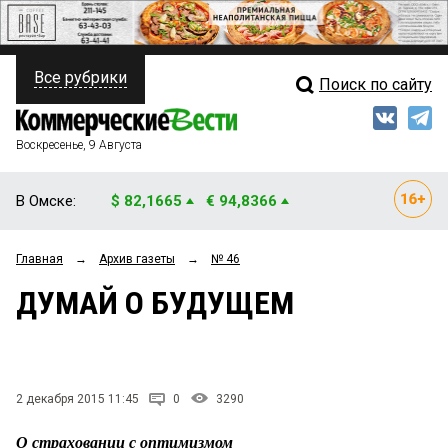
Все рубрики
Поиск по сайту
ПОЛИТИКА
Свежий выпуск
Медиа
ФИНАНСЫ
Воскресенье, 9 Августа
Кто есть кто
НЕДВИЖИМОСТЬ
В Омске:
$ 82,1665
€ 94,8366
Интервью
БИЗНЕС
Главная
→
Архив газеты
→
№ 46
Мнения
ОБЩЕСТВО
ДУМАЙ О БУДУЩЕМ
Рейтинги
ЗАКОН
Блоги
НОВОСТИ КОМПАНИЙ
Архив
2 декабря 2015 11:45
0
3290
ПРОИСШЕСТВИЯ
О страховании с оптимизмом