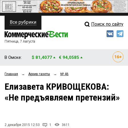
Все рубрики
Поиск по сайту
ПОЛИТИКА
Свежий выпуск
Медиа
ФИНАНСЫ
Пятница, 7 Августа
Кто есть кто
НЕДВИЖИМОСТЬ
В Омске:
$ 81,4077
€ 94,0585
Интервью
БИЗНЕС
Главная
→
Архив газеты
→
№ 46
Мнения
ОБЩЕСТВО
Елизавета КРИВОЩЕКОВА:
Рейтинги
ЗАКОН
«Не предъявляем претензий»
Блоги
НОВОСТИ КОМПАНИЙ
Архив
ПРОИСШЕСТВИЯ
2 декабря 2015 12:53
1
3611