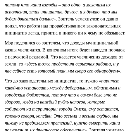
потому что наши взгляды – это одно, а механизм их
исполнения, этих инициатив, другое, и я думаю, что мы
будем двигаться дальше
». Зритель усмехнулся: он давно
понял, что работа над прорабатыванием законодательных
инициатив легка, приятна и никого ни к чему не обязывает.
Мэр поделился со зрителем, что доходы муниципальной
казны увеличатся. В конечном итоге будет наведен порядок
с наружной рекламой. Что касается увеличения доходов от
земли, то «
здесь тоже предстоит серьезная работа, и у
нас сейчас есть готовый план, мы скоро его обнародуем
».
Что до законодательных инициатив, то нужно «
паритет
какой-то установить между федеральным, областным и
городским бюджетом, потому что в самом деле это не
здорово, когда на каждый рубль налогов, которые
собирают на территории города Омска, ему остаются,
условно говоря, копейки. Это весьма и весьма скудно, мы
никому не предъявляем претензий, нужно выверить наши
полномочия, их финансовое обеспечение
». Зрителя умилило