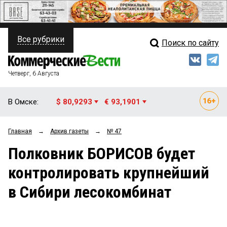
Все рубрики
Поиск по сайту
ПОЛИТИКА
Свежий выпуск
Медиа
ФИНАНСЫ
Четверг, 6 Августа
Кто есть кто
НЕДВИЖИМОСТЬ
В Омске:
$ 80,9293
€ 93,1901
Интервью
БИЗНЕС
Главная
→
Архив газеты
→
№ 47
Мнения
ОБЩЕСТВО
Полковник БОРИСОВ будет
Рейтинги
ЗАКОН
контролировать крупнейший
Блоги
НОВОСТИ КОМПАНИЙ
в Сибири лесокомбинат
Архив
ПРОИСШЕСТВИЯ