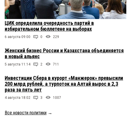
ЦИК определила очередность партий в
избирательном бюллетене на выборах
6 августа 09:00
0
229
Женский бизнес России и Казахстана объединяется
в новый альянс
5 августа 11:14
2
711
Инвестиции Сбера в курорт «Манжерок» превысили
200 млрд рублей, а турпоток на Алтай вырос в 2,3
раза за пять лет
4 августа 18:02
3
1007
Все новости политики
→