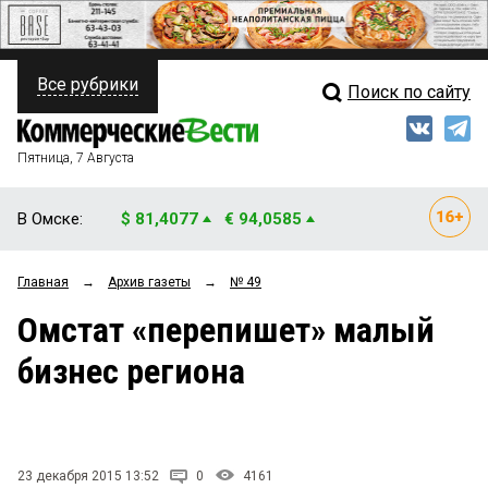
Все рубрики
Поиск по сайту
ПОЛИТИКА
Свежий выпуск
Медиа
ФИНАНСЫ
Пятница, 7 Августа
Кто есть кто
НЕДВИЖИМОСТЬ
В Омске:
$ 81,4077
€ 94,0585
Интервью
БИЗНЕС
Главная
→
Архив газеты
→
№ 49
Мнения
ОБЩЕСТВО
Омстат «перепишет» малый
Рейтинги
ЗАКОН
бизнес региона
Блоги
НОВОСТИ КОМПАНИЙ
Архив
ПРОИСШЕСТВИЯ
23 декабря 2015 13:52
0
4161