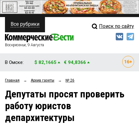
Все рубрики
Поиск по сайту
ПОЛИТИКА
Свежий выпуск
Медиа
ФИНАНСЫ
Воскресенье, 9 Августа
Кто есть кто
НЕДВИЖИМОСТЬ
В Омске:
$ 82,1665
€ 94,8366
Интервью
БИЗНЕС
Главная
→
Архив газеты
→
№ 26
Мнения
ОБЩЕСТВО
Депутаты просят проверить
Рейтинги
ЗАКОН
работу юристов
Блоги
НОВОСТИ КОМПАНИЙ
депархитектуры
Архив
ПРОИСШЕСТВИЯ