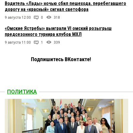
Водитель «Лады» ночью сбил пешехода, перебегавшего
дорогу на «красный» сигнал светофора
9 августа 12:00
0
318
«Омские Ястребы» выиграли VI омский розыгрыш
предсезонного турнира клубов МХЛ
9 августа 11:00
1
339
Подпишитесь ВКонтакте!
ПОЛИТИКА