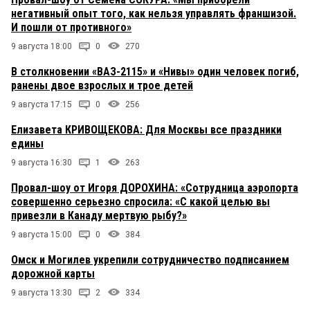
негативный опыт того, как нельзя управлять франшизой.
И пошли от противного»
9 августа 18:00
0
270
В столкновении «ВАЗ-2115» и «Нивы» один человек погиб,
ранены двое взрослых и трое детей
9 августа 17:15
0
256
Елизавета КРИВОЩЕКОВА: Для Москвы все праздники
едины
9 августа 16:30
1
263
Провал-шоу от Игоря ДОРОХИНА: «Сотрудница аэропорта
совершенно серьезно спросила: «С какой целью вы
привезли в Канаду мертвую рыбу?»
9 августа 15:00
0
384
Омск и Могилев укрепили сотрудничество подписанием
дорожной карты
9 августа 13:30
2
334