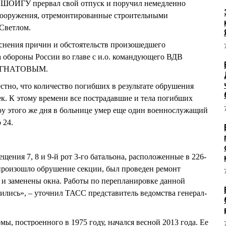
 ШОЙГУ прервал свой отпуск и поручил немедленно
 сооружения, отремонтированные строительными
 Светлом.
яснения причин и обстоятельств произошедшего
 обороны России во главе с и.о. командующего ВДВ
м ИГНАТОВЫМ.
естно, что количество погибших в результате обрушения
ек. К этому времени все пострадавшие и тела погибших
еру этого же дня в больнице умер еще один военнослужащий
 24.
ения 7, 8 и 9-й рот 3-го батальона, расположенные в 226-
й произошло обрушение секции, был проведен ремонт
 и заменены окна. Работы по перепланировке данной
дились», – уточнил ТАСС представитель ведомства генерал-
ы, построенного в 1975 году, начался весной 2013 года. Ее