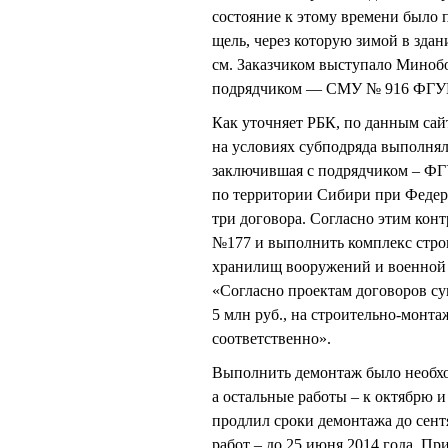
состояние к этому времени было 
щель, через которую зимой в здани
см. Заказчиком выступало Мино
подрядчиком — СМУ № 916 ФГУП
Как уточняет РБК, по данным сай
на условиях субподряда выполня
заключившая с подрядчиком – ФГ
по территории Сибири при Федер
три договора. Согласно этим кон
№177 и выполнить комплекс строи
хранилищ вооружений и военной т
«Согласно проектам договоров су
5 млн руб., на строительно-монта
соответственно».
Выполнить демонтаж было необход
а остальные работы – к октябрю и
продлил сроки демонтажа до сентя
работ – до 25 июня 2014 года. П