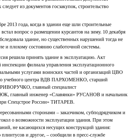
к следует из документов госзакупок, строительство
ре 2013 года, когда в здании еще шли строительные
 встал вопрос о размещении курсантов на зиму. 10 декабря
обследовала здание, но существенных нарушений тогда не
ле и плохому состоянию слаботочной системы.
ссия решила принять здание в эксплуатацию. Акт
й инспекции филиала управления эксплуатационного
нальными услугами воинских частей и организаций ЦВО
го учебного центра ВДВ ПАРХОМЕНКО, cтарший
КРИВОРУЧКО, главный специалист
К, главный инженер «Славянки» РУСАНОВ и начальник
ри Спецстрое России» ТИТАРЕВ.
нтересованными сторонами – заказчиком, субподрядчиком и
окол о возможности эксплуатации здания. При этом
аний, не касающихся несущих конструкций здания:
 плинтусов и другое, – сообщили в пресс-службе