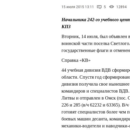
15 июля 2015 13:11
5
12894
Начальника 242-го учебного ц
КПЗ
Вторник, 14 июля, был объявлен в
воинской части поселка Светлог
государственные флаги и отмене
Справка «КВ»
44 учебная дивизия ВДВ сформиро
области. Спустя год сформированн
дивизия получила свое нынешнее
командиров и специалистов ВДВ. 
Литвы и отправлен в Омск (пос. 
226 и 285 (в/ч 62232 и 63365). В/
готовят специалистов более чем 
боевых машин десанта, командиры
механики-водители и наводчики-