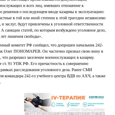
ннослужащих и всех лиц, имевших отношение к
ю решения о последующем вводе казармы в эксплуатацию:
частные в той или иной степени к этой трагедии независимо
 и заслуг, будут привлечены к уголовной ответственности
 А санкции статей, по которым возбуждено уголовное дело,
 лет лишения свободы».
енный комитет РФ сообщил, что допрошен начальник 242-
ник Олег ПОНОМАРЕВ. Он частично признал свою вину в
 что разрешил заселение военнослужащих в казарму.
ст. 91 УПК РФ. Его причастность к совершению
в рамках расследования уголовного дела. Ранее СМИ
ля командира 242-го учебного центра ВДВ по АХЧ, а также
.