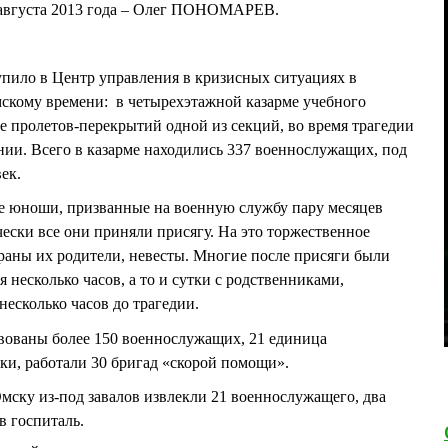
 августа 2013 года – Олег ПОНОМАРЕВ.
пило в Центр управления в кризисных ситуациях в
омскому времени: в четырехэтажной казарме учебного
 пролетов-перекрытий одной из секций, во время трагедии
ии. Всего в казарме находились 337 военнослужащих, под
ек.
ие юноши, призванные на военную службу пару месяцев
ически все они приняли присягу. На это торжественное
траны их родители, невесты. Многие после присяги были
 несколько часов, а то и сутки с родственниками,
несколько часов до трагедии.
твованы более 150 военнослужащих, 21 единица
и, работали 30 бригад «скорой помощи».
Омску из-под завалов извлекли 21 военнослужащего, два
в госпиталь.