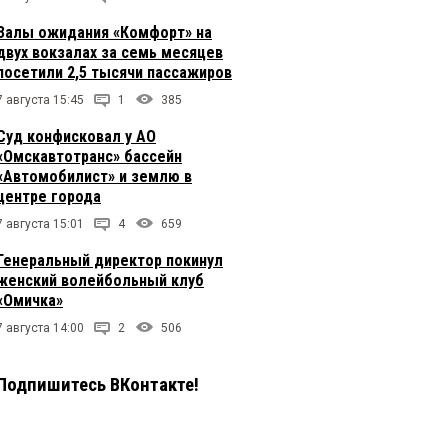
Залы ожидания «Комфорт» на
двух вокзалах за семь месяцев
посетили 2,5 тысячи пассажиров
7 августа 15:45
1
385
Суд конфисковал у АО
«Омскавтотранс» бассейн
«Автомобилист» и землю в
центре города
7 августа 15:01
4
659
Генеральный директор покинул
женский волейбольный клуб
«Омичка»
7 августа 14:00
2
506
Подпишитесь ВКонтакте!