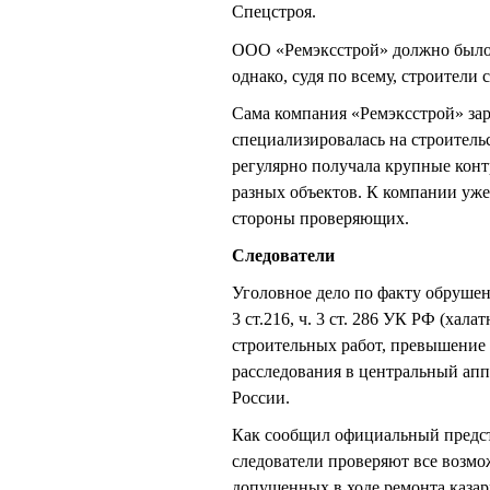
Спецстроя.
ООО «Ремэксстрой» должно было 
однако, судя по всему, строители 
Сама компания «Ремэксстрой» зар
специализировалась на строитель
регулярно получала крупные кон
разных объектов. К компании уже 
стороны проверяющих.
Следователи
Уголовное дело по факту обрушения
3 ст.216, ч. 3 ст. 286 УК РФ (ха
строительных работ, превышение
расследования в центральный апп
России.
Как сообщил официальный предс
следователи проверяют все возмо
допущенных в ходе ремонта казар