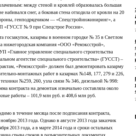
плачевным: между стеной и кровлей образовалась большая
е набивался снег, а боковая стена отходила от кровли на 20
бороны, генподрядчиком — «Спецстройинжиниринг», а
 «ГУССТ № 9 при Спецстрое России».
та госзакупок, казармы в военном городке № 35 в Светлом
ла нижегородская компания «ООО «Ремэксстрой»,
УП «Главное управление специального строительства
альном агентстве специального строительства» (ГУССТ) –
трактам, «Ремэксстрой» должен был демонтировать казарму
тельно-монтажных работ в казармах №148, 177, 279 и 226,
ехники №259, 260, узла связи № 346, дизельной № 998:
мма контракта на демонтаж изначально составляла около
жные работы – 101,9 млн руб. и 408,6 млн руб.
имо в течение месяца после подписания контракта,
 ноябрю 2013 года. Однако в августе 2013 года заказчик
бря 2013 года, а в марте 2014 года и сроки остальных
ричина срыва сроков в разъяснительных документах