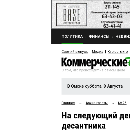
ПОЛИТИКА
ФИНАНСЫ
НЕДВИ
Свежий выпуск
Медиа
Кто есть кто
О том, что происходит на самом деле
В Омске суббота, 8 Августа
Главная
→
Архив газеты
→
№ 26
На следующий ден
десантника