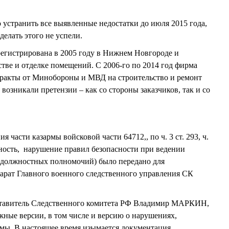
устранить все выявленные недостатки до июля 2015 года,
сделать этого не успели.
егистрирована в 2005 году в Нижнем Новгороде и
стве и отделке помещений. С 2006-го по 2014 год фирма
тракты от Минобороны и МВД на строительство и ремонт
возникали претензии – как со стороны заказчиков, так и со
 части казармы войсковой части 64712,, по ч. 3 ст. 293, ч.
латность, нарушение правил безопасности при ведении
 должностных полномочий) было передано для
арат Главного военного следственного управления СК
тавитель Следственного комитета РФ Владимир МАРКИН,
жные версии, в том числе и версию о нарушениях,
мы. В настоящее время изымается документация,