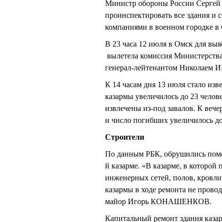
Министр обороны России Сергей
проинспектировать все здания и
компаниями в военном городке в
В 23 часа 12 июля в Омск для вы
вылетела комиссия Министерства
генерал-лейтенантом Николае
К 14 часам дня 13 июля стало изв
казармы увеличилось до 23 челов
извлечены из-под завалов. К веч
и число погибших увеличилось до
Строители
По данным РБК, обрушились помещ
й казарме. «В казарме, в которо
инженерных сетей, полов, кровли
казармы в ходе ремонта не прово
майор Игорь КОНАШЕНКОВ.
Капитальный ремонт здания казарм