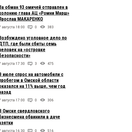
За обман 93 омичей отправлен в
колонию глава АЦ «Ромни Марш»
Ярослав МАКАРЕНКО
7 августа 18:00
0
383
Возбуждено уголовное дело по
ДТП, где были сбиты семь
человек на «островке
безопасности»
7 августа 17:30
3
475
В июле спрос на автомобили с
пробегом в Омской области
оказался на 11% выше, чем год
назад
7 августа 17:00
0
306
В Омске свердловского
бизнесмена обвинили в даче
взятки
7 августа 16:30
0
516