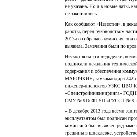
не указана. Но и в новые даты, ка
не закончилось.
Как сообщают «Известия», в декаб
работы, перед руководством части
2013-го собралась комиссия, она 
выявила. Замечания были по кров
Несмотря на эти недоделки, коми
подписали начальник техническо
содержания и обеспечения комму
МАРОЧКИН, замкомандира 242-
инженер-инспектор УЗКС ЦВО 
«Спецстройинжиниринга» ГОДНЮ
СМУ № 916 ФГУП «ГУССТ № 9 п
– В декабре 2013 года всеми заи
эксплуатантом был подписан прот
комиссией был выявлен ряд замеч
трещины в шпаклевке, устройство