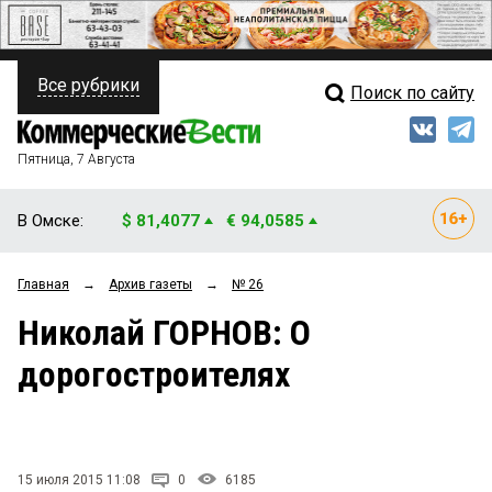
Все рубрики
Поиск по сайту
ПОЛИТИКА
Свежий выпуск
Медиа
ФИНАНСЫ
Пятница, 7 Августа
Кто есть кто
НЕДВИЖИМОСТЬ
В Омске:
$ 81,4077
€ 94,0585
Интервью
БИЗНЕС
Главная
→
Архив газеты
→
№ 26
Мнения
ОБЩЕСТВО
Николай ГОРНОВ: О
Рейтинги
ЗАКОН
дорогостроителях
Блоги
НОВОСТИ КОМПАНИЙ
Архив
ПРОИСШЕСТВИЯ
15 июля 2015 11:08
0
6185