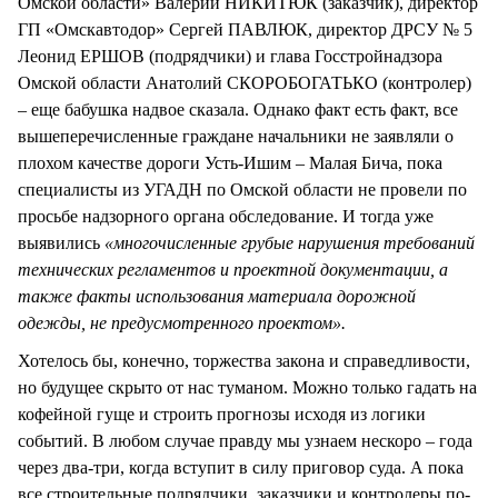
Омской области» Валерий НИКИТЮК (заказчик), директор
ГП «Омскавтодор» Сергей ПАВЛЮК, директор ДРСУ № 5
Леонид ЕРШОВ (подрядчики) и глава Госстройнадзора
Омской области Анатолий СКОРОБОГАТЬКО (контролер)
– еще бабушка надвое сказала. Однако факт есть факт, все
вышеперечисленные граждане начальники не заявляли о
плохом качестве дороги Усть-Ишим – Малая Бича, пока
специалисты из УГАДН по Омской области не провели по
просьбе надзорного органа обследование. И тогда уже
выявились
«многочисленные грубые нарушения требований
технических регламентов и проектной документации, а
также факты использования материала дорожной
одежды, не предусмотренного проектом».
Хотелось бы, конечно, торжества закона и справедливости,
но будущее скрыто от нас туманом. Можно только гадать на
кофейной гуще и строить прогнозы исходя из логики
событий. В любом случае правду мы узнаем нескоро – года
через два-три, когда вступит в силу приговор суда. А пока
все строительные подрядчики, заказчики и контролеры по-