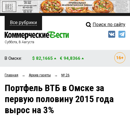
Все рубрики
Поиск по сайту
ПОЛИТИКА
Свежий выпуск
Медиа
ФИНАНСЫ
Суббота, 8 Августа
Кто есть кто
НЕДВИЖИМОСТЬ
В Омске:
$ 82,1665
€ 94,8366
Интервью
БИЗНЕС
Главная
→
Архив газеты
→
№ 26
Мнения
ОБЩЕСТВО
Портфель ВТБ в Омске за
Рейтинги
ЗАКОН
первую половину 2015 года
Блоги
НОВОСТИ КОМПАНИЙ
вырос на 3%
Архив
ПРОИСШЕСТВИЯ