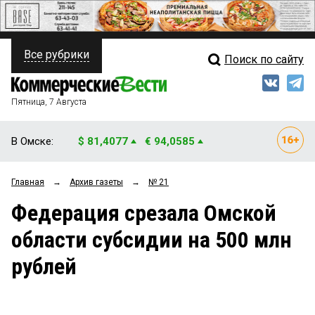
Все рубрики
Поиск по сайту
ПОЛИТИКА
Свежий выпуск
Медиа
ФИНАНСЫ
Пятница, 7 Августа
Кто есть кто
НЕДВИЖИМОСТЬ
В Омске:
$ 81,4077
€ 94,0585
Интервью
БИЗНЕС
Главная
→
Архив газеты
→
№ 21
Мнения
ОБЩЕСТВО
Федерация срезала Омской
Рейтинги
ЗАКОН
области субсидии на 500 млн
Блоги
НОВОСТИ КОМПАНИЙ
рублей
Архив
ПРОИСШЕСТВИЯ