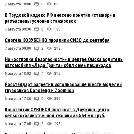
7 августа 10:00
0
81
В Трудовой кодекс РФ внесено понятие «стажёр» и
разъяснены условия стажировок
7 августа 09:30
0
130
Сергею КОЗУБЕНКО продлили СИЗО до сентября
7 августа 09:00
2
218
На «островке безопасности» в центре Омска водитель
автомобиля «Лада Гранта» сбил семь пешеходов
6 августа 18:02
4
812
Росстандарт запретил использование шести моделей
грузовиков Dongfeng и Zoomlion
6 августа 17:30
0
396
Константин СУВОРОВ построит в Дружино центр
сельскохозяйственной техники за 564 млн руб.
6 августа 17:05
2
498