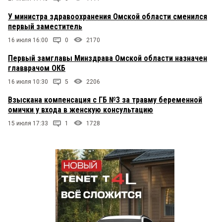
У министра здравоохранения Омской области сменился
первый заместитель
16 июля 16:00
0
2170
Первый замглавы Минздрава Омской области назначен
главврачом ОКБ
16 июля 10:30
5
2206
Взыскана компенсация с ГБ №3 за травму беременной
омички у входа в женскую консультацию
15 июля 17:33
1
1728