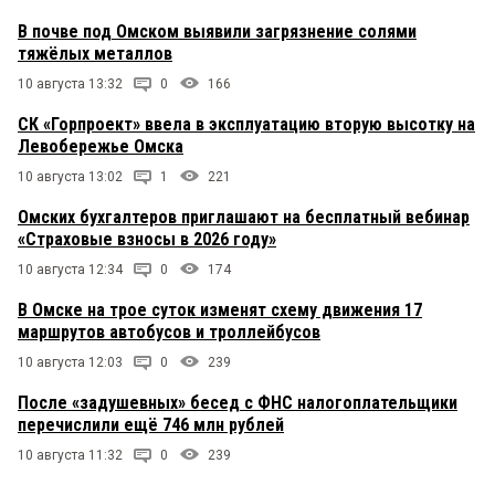
В почве под Омском выявили загрязнение солями
тяжёлых металлов
10 августа 13:32
0
166
СК «Горпроект» ввела в эксплуатацию вторую высотку на
Левобережье Омска
10 августа 13:02
1
221
Омских бухгалтеров приглашают на бесплатный вебинар
«Страховые взносы в 2026 году»
10 августа 12:34
0
174
В Омске на трое суток изменят схему движения 17
маршрутов автобусов и троллейбусов
10 августа 12:03
0
239
После «задушевных» бесед с ФНС налогоплательщики
перечислили ещё 746 млн рублей
10 августа 11:32
0
239