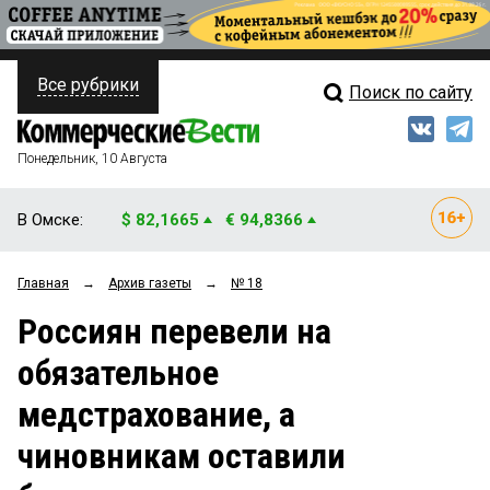
Все рубрики
Поиск по сайту
ПОЛИТИКА
Свежий выпуск
Медиа
ФИНАНСЫ
Понедельник, 10 Августа
Кто есть кто
НЕДВИЖИМОСТЬ
В Омске:
$ 82,1665
€ 94,8366
Интервью
БИЗНЕС
Главная
→
Архив газеты
→
№ 18
Мнения
ОБЩЕСТВО
Россиян перевели на
Рейтинги
ЗАКОН
обязательное
Блоги
НОВОСТИ КОМПАНИЙ
медстрахование, а
Архив
ПРОИСШЕСТВИЯ
чиновникам оставили