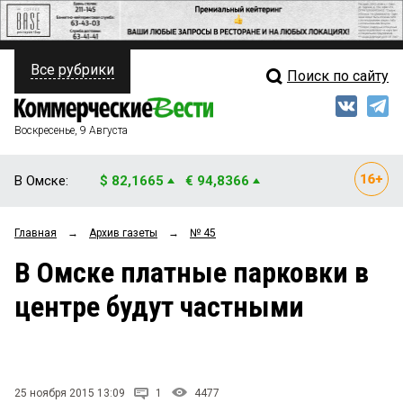
Все рубрики
Поиск по сайту
ПОЛИТИКА
Свежий выпуск
Медиа
ФИНАНСЫ
Воскресенье, 9 Августа
Кто есть кто
НЕДВИЖИМОСТЬ
В Омске:
$ 82,1665
€ 94,8366
Интервью
БИЗНЕС
Главная
→
Архив газеты
→
№ 45
Мнения
ОБЩЕСТВО
В Омске платные парковки в
Рейтинги
ЗАКОН
центре будут частными
Блоги
НОВОСТИ КОМПАНИЙ
Архив
ПРОИСШЕСТВИЯ
25 ноября 2015 13:09
1
4477