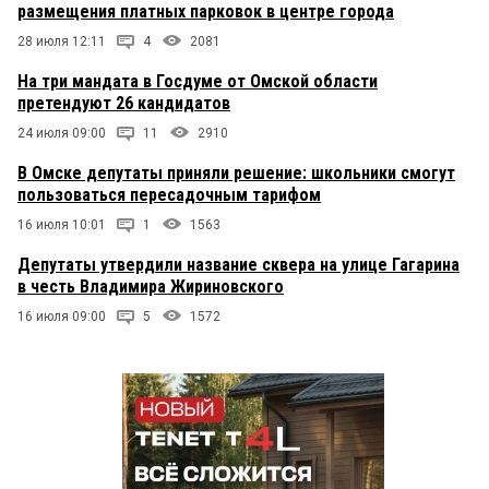
размещения платных парковок в центре города
28 июля 12:11
4
2081
На три мандата в Госдуме от Омской области
претендуют 26 кандидатов
24 июля 09:00
11
2910
В Омске депутаты приняли решение: школьники смогут
пользоваться пересадочным тарифом
16 июля 10:01
1
1563
Депутаты утвердили название сквера на улице Гагарина
в честь Владимира Жириновского
16 июля 09:00
5
1572