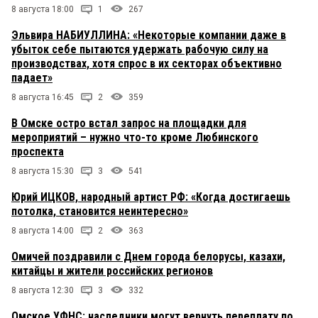
8 августа 18:00
1
267
Эльвира НАБИУЛЛИНА: «Некоторые компании даже в
убыток себе пытаются удержать рабочую силу на
производствах, хотя спрос в их секторах объективно
падает»
8 августа 16:45
2
359
В Омске остро встал запрос на площадки для
мероприятий – нужно что-то кроме Любинского
проспекта
8 августа 15:30
3
541
Юрий ИЦКОВ, народный артист РФ: «Когда достигаешь
потолка, становится неинтересно»
8 августа 14:00
2
363
Омичей поздравили с Днем города белорусы, казахи,
китайцы и жители российских регионов
8 августа 12:30
3
332
Омское УФНС: наследники могут вернуть переплату по