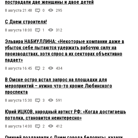
пострадали две женщины и двое детей
8 августа 21:48
0
295
С Днем строителя!
8 августа 18:00
1
312
Эльвира НАБИУЛЛИНА: «Некоторые компании даже в
убыток себе пытаются удержать рабочую силу на
производствах, хотя спрос в их секторах объективно
падает»
8 августа 16:45
2
434
В Омске остро встал запрос на площадки для
мероприятий – нужно что-то кроме Любинского
проспекта
8 августа 15:30
3
591
Юрий ИЦКОВ, народный артист РФ: «Когда достигаешь
потолка, становится неинтересно»
8 августа 14:00
2
412
Омичей поздравили с Днем города белорусы, казахи,