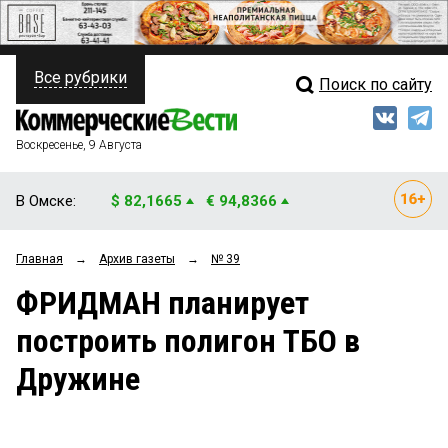
Все рубрики
Поиск по сайту
ПОЛИТИКА
Свежий выпуск
Медиа
ФИНАНСЫ
Воскресенье, 9 Августа
Кто есть кто
НЕДВИЖИМОСТЬ
В Омске:
$ 82,1665
€ 94,8366
Интервью
БИЗНЕС
Главная
→
Архив газеты
→
№ 39
Мнения
ОБЩЕСТВО
ФРИДМАН планирует
Рейтинги
ЗАКОН
построить полигон ТБО в
Блоги
НОВОСТИ КОМПАНИЙ
Дружине
Архив
ПРОИСШЕСТВИЯ