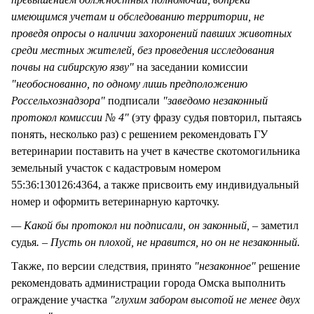
имеющимся учетам и обследованию территории, не
проведя опросы о наличии захоронений павших животных
среди местных жителей, без проведения исследования
почвы на сибирскую язву"
на заседании комиссии
"необоснованно, по одному лишь предположению
Россельхознадзора"
подписали
"заведомо незаконный
протокол комиссии № 4"
(эту фразу судья повторил, пытаясь
понять, несколько раз) с решением рекомендовать ГУ
ветеринарии поставить на учет в качестве скотомогильника
земельный участок с кадастровым номером
55:36:130126:4364, а также присвоить ему индивидуальный
номер и оформить ветеринарную карточку.
— Какой бы протокол ни подписали, он законный, –
заметил
судья
. – Пусть он плохой, не нравится, но он не незаконный.
Также, по версии следствия, принято
"незаконное"
решение
рекомендовать администрации города Омска выполнить
ограждение участка
"глухим забором высотой не менее двух