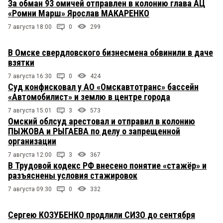
За обман 93 омичей отправлен в колонию глава АЦ
«Ромни Марш» Ярослав МАКАРЕНКО
7 августа 18:00
0
299
В Омске свердловского бизнесмена обвинили в даче
взятки
7 августа 16:30
0
424
Суд конфисковал у АО «Омскавтотранс» бассейн
«Автомобилист» и землю в центре города
7 августа 15:01
3
573
Омский облсуд арестовал и отправил в колонию
ПЫЖОВА и РЫГАЕВА по делу о запрещенной
организации
7 августа 12:00
3
367
В Трудовой кодекс РФ внесено понятие «стажёр» и
разъяснены условия стажировок
7 августа 09:30
0
332
Сергею КОЗУБЕНКО продлили СИЗО до сентября