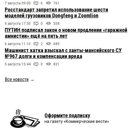
7 августа 09:00
6
761
Росстандарт запретил использование шести
моделей грузовиков Dongfeng и Zoomlion
6 августа 17:30
0
558
ПУТИН подписал закон о новом продлении «гаражной
амнистии» ещё на пять лет
6 августа 11:10
2
689
Машинист катка взыскал с ханты-мансийского СУ
№967 долги и компенсации вреда
5 августа 15:44
0
831
Все новости
→
Оформите подписку
на газету «Коммерческие вести»