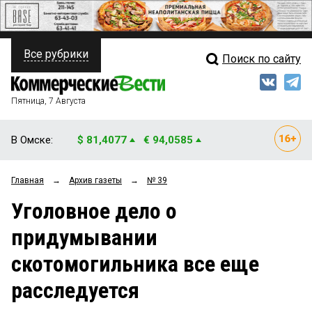
Все рубрики
Поиск по сайту
ПОЛИТИКА
Свежий выпуск
Медиа
ФИНАНСЫ
Пятница, 7 Августа
Кто есть кто
НЕДВИЖИМОСТЬ
В Омске:
$ 81,4077
€ 94,0585
Интервью
БИЗНЕС
Главная
→
Архив газеты
→
№ 39
Мнения
ОБЩЕСТВО
Уголовное дело о
Рейтинги
ЗАКОН
придумывании
Блоги
НОВОСТИ КОМПАНИЙ
скотомогильника все еще
Архив
ПРОИСШЕСТВИЯ
расследуется