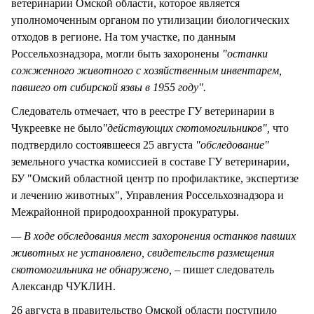
ветеринарии Омской области, которое является
уполномоченным органом по утилизации биологических
отходов в регионе. На том участке, по данным
Россельхознадзора, могли быть захоронены
"останки
сожженного животного с хозяйственным инвентарем,
павшего от сибирской язвы в 1955 году".
Следователь отмечает, что в реестре ГУ ветеринарии в
Чукреевке не было
"действующих скотомогильников",
что
подтвердило состоявшееся 25 августа
"обследование"
земельного участка комиссией в составе ГУ ветеринарии,
БУ "Омский областной центр по профилактике, экспертизе
и лечению животных", Управления Россельхознадзора и
Межрайонной природоохранной прокуратуры.
— В ходе обследования мест захоронения останков павших
животных не установлено, свидетельств размещения
скотомогильника не обнаружено, –
пишет следователь
Александр ЧУКЛИН.
26 августа в правительство Омской области поступило