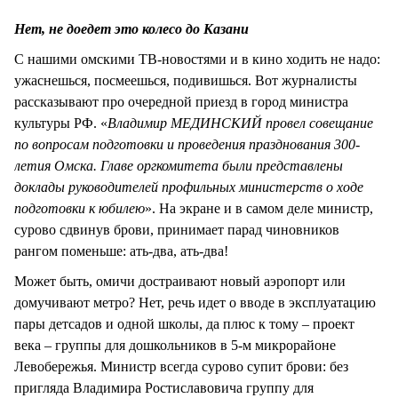
СТИЛЬ ЖИЗНИ
Нет, не доедет это колесо до Казани
С нашими омскими ТВ-новостями и в кино ходить не надо:
ужаснешься, посмеешься, подивишься. Вот журналисты
рассказывают про очередной приезд в город министра
культуры РФ. «
Владимир МЕДИНСКИЙ провел совещание
по вопросам подготовки и проведения празднования 300-
летия Омска. Главе оргкомитета были представлены
доклады руководителей профильных министерств о ходе
подготовки к юбилею
». На экране и в самом деле министр,
сурово сдвинув брови, принимает парад чиновников
рангом поменьше: ать-два, ать-два!
Может быть, омичи достраивают новый аэропорт или
домучивают метро? Нет, речь идет о вводе в эксплуатацию
пары детсадов и одной школы, да плюс к тому – проект
века – группы для дошкольников в 5-м микрорайоне
Левобережья. Министр всегда сурово супит брови: без
пригляда Владимира Ростиславовича группу для