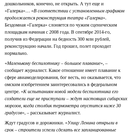
дошкольников, конечно, не открыть. А тут еще и
«Галерка»… «
В соответствии с установленным графиком
продолжается реконструкция театра «Галерка
».
Бездомная «Галерка» слоняется по чужим сценическим
площадкам начиная с 2008 года. В сентябре 2014-го,
получив из Федерации на бедность 300 млн рублей,
реконструкцию начали. Год прошел, полет проходит
нормально.
«
Маленькому беспилотнику – большое плавание
», –
сообщает журналист. Какое отношение имеет плавание к
сфере авиамоделирования, бог весть, но оказывается, что
омским изобретением заинтересовались в федеральном
центре. «
К испытаниям новой модели беспилотника его
создатели еще не приступали – ждут настоящих сибирских
морозов, когда столбик термометра опустится ниже 30
градусов
», – рассказывает журналист.
Ждут градусов и дорожники. «
Улицу Ленина открыли в
срок – строители успели сделать все запланированные