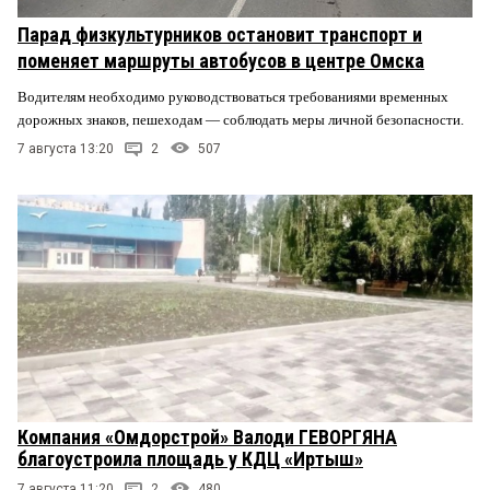
Парад физкультурников остановит транспорт и
поменяет маршруты автобусов в центре Омска
Водителям необходимо руководствоваться требованиями временных
дорожных знаков, пешеходам — соблюдать меры личной безопасности.
7 августа 13:20
2
507
Компания «Омдорстрой» Валоди ГЕВОРГЯНА
благоустроила площадь у КДЦ «Иртыш»
7 августа 11:20
2
480