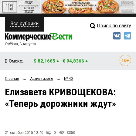
Все рубрики
Поиск по сайту
ПОЛИТИКА
Свежий выпуск
Медиа
ФИНАНСЫ
Суббота, 8 Августа
Кто есть кто
НЕДВИЖИМОСТЬ
В Омске:
$ 82,1665
€ 94,8366
Интервью
БИЗНЕС
Главная
→
Архив газеты
→
№ 40
Мнения
ОБЩЕСТВО
Елизавета КРИВОЩЕКОВА:
Рейтинги
ЗАКОН
«Теперь дорожники ждут»
Блоги
НОВОСТИ КОМПАНИЙ
Архив
ПРОИСШЕСТВИЯ
21 октября 2015 12:40
0
3350