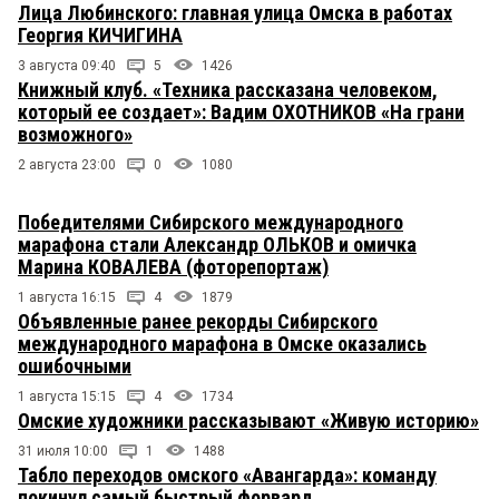
Лица Любинского: главная улица Омска в работах
Георгия КИЧИГИНА
3 августа 09:40
5
1426
Книжный клуб. «Техника рассказана человеком,
который ее создает»: Вадим ОХОТНИКОВ «На грани
возможного»
2 августа 23:00
0
1080
Победителями Сибирского международного
марафона стали Александр ОЛЬКОВ и омичка
Марина КОВАЛЕВА (фоторепортаж)
1 августа 16:15
4
1879
Объявленные ранее рекорды Сибирского
международного марафона в Омске оказались
ошибочными
1 августа 15:15
4
1734
Омские художники рассказывают «Живую историю»
31 июля 10:00
1
1488
Табло переходов омского «Авангарда»: команду
покинул самый быстрый форвард