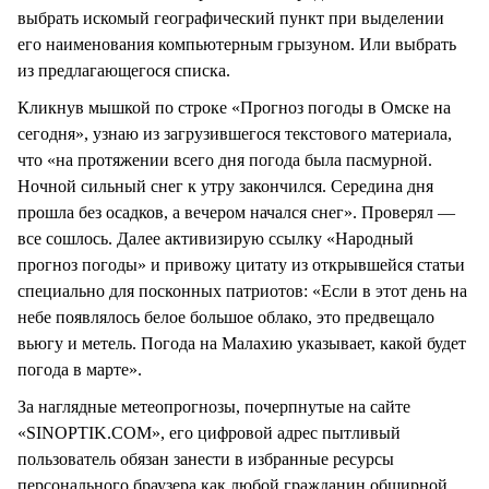
выбрать искомый географический пункт при выделении
его наименования компьютерным грызуном. Или выбрать
из предлагающегося списка.
Кликнув мышкой по строке «Прогноз погоды в Омске на
сегодня», узнаю из загрузившегося текстового материала,
что «на протяжении всего дня погода была пасмурной.
Ночной сильный снег к утру закончился. Середина дня
прошла без осадков, а вечером начался снег». Проверял —
все сошлось. Далее активизирую ссылку «Народный
прогноз погоды» и привожу цитату из открывшейся статьи
специально для посконных патриотов: «Если в этот день на
небе появлялось белое большое облако, это предвещало
вьюгу и метель. Погода на Малахию указывает, какой будет
погода в марте».
За наглядные метеопрогнозы, почерпнутые на сайте
«SINOPTIK.COM», его цифровой адрес пытливый
пользователь обязан занести в избранные ресурсы
персонального браузера как любой гражданин обширной