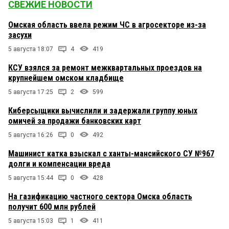
СВЕЖИЕ НОВОСТИ
Омская область ввела режим ЧС в агросекторе из-за
засухи
5 августа 18:07
4
419
КСУ взялся за ремонт межквартальных проездов на
крупнейшем омском кладбище
5 августа 17:25
2
599
Киберсыщики вычислили и задержали группу юных
омичей за продажи банковских карт
5 августа 16:26
0
492
Машинист катка взыскал с ханты-мансийского СУ №967
долги и компенсации вреда
5 августа 15:44
0
428
На газификацию частного сектора Омска область
получит 600 млн рублей
5 августа 15:03
1
411