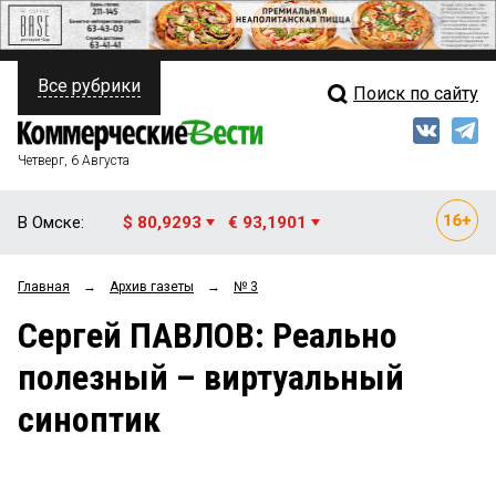
Все рубрики
Поиск по сайту
ПОЛИТИКА
Свежий выпуск
Медиа
ФИНАНСЫ
Четверг, 6 Августа
Кто есть кто
НЕДВИЖИМОСТЬ
В Омске:
$ 80,9293
€ 93,1901
Интервью
БИЗНЕС
Главная
→
Архив газеты
→
№ 3
Мнения
ОБЩЕСТВО
Сергей ПАВЛОВ: Реально
Рейтинги
ЗАКОН
полезный – виртуальный
Блоги
НОВОСТИ КОМПАНИЙ
синоптик
Архив
ПРОИСШЕСТВИЯ
СТИЛЬ ЖИЗНИ