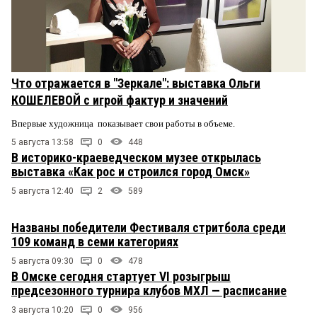
Что отражается в "Зеркале": выставка Ольги
КОШЕЛЕВОЙ с игрой фактур и значений
Впервые художница показывает свои работы в объеме.
5 августа 13:58
0
448
В историко-краеведческом музее открылась
выставка «Как рос и строился город Омск»
5 августа 12:40
2
589
Названы победители Фестиваля стритбола среди
109 команд в семи категориях
5 августа 09:30
0
478
В Омске сегодня стартует VI розыгрыш
предсезонного турнира клубов МХЛ — расписание
3 августа 10:20
0
956