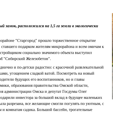
 замок, расположился на 1,5 га земли в экологически
крорайоне "Старгород" прошло торжественное открытие
т, ставшего подарком жителям микрорайона и всем омичам к
астройщиком социально значимого объекта выступил
М "Сибирский Железобетон".
нично и по-детски радостно: с красочной развлекательной
ами, угощением сладкой ватой. Посмотреть на новый
родители будущих его воспитанников, но и главы
омики, образования правительства Омской области,
ния администрации Омска и депутат Госдумы Олег
дарили инвестора за большой вклад в будущее маленьких
ыла разрезана, все желающие смогли погулять по уютным, с
и комнатам садика. Большой бассейн, трогательные