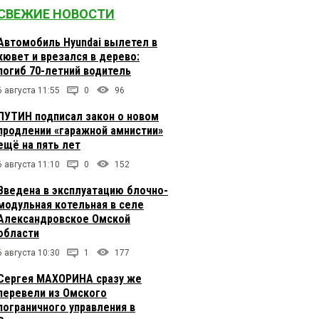
СВЕЖИЕ НОВОСТИ
Автомобиль Hyundai вылетел в
кювет и врезался в дерево:
погиб 70-летний водитель
6 августа 11:55
0
96
ПУТИН подписал закон о новом
продлении «гаражной амнистии»
ещё на пять лет
6 августа 11:10
0
152
Введена в эксплуатацию блочно-
модульная котельная в селе
Александровское Омской
области
6 августа 10:30
1
177
Сергея МАХОРИНА сразу же
перевели из Омского
пограничного управления в