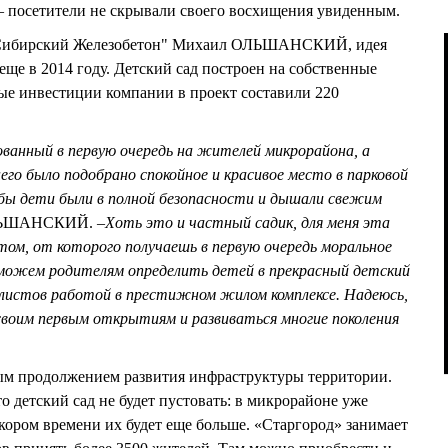
– посетители не скрывали своего восхищения увиденным.
"Сибирский Железобетон" Михаил ОЛЬШАНСКИЙ, идея
 еще в 2014 году. Детский сад построен на собственные
ые инвестиции компании в проект составили 220
ванный в первую очередь на жителей микрорайона, а
го было подобрано спокойное и красивое место в парковой
обы дети были в полной безопасности и дышали свежим
ОЛЬШАНСКИЙ. –
Хоть это и частный садик, для меня эта
ом, от которого получаешь в первую очередь моральное
оможем родителям определить детей в прекрасный детский
иалистов работой в престижном жилом комплексе. Надеюсь,
своим первым открытиям и развиваться многие поколения
ным продолжением развития инфраструктуры территории.
о детский сад не будет пустовать: в микрорайоне уже
скором времени их будет еще больше. «Старгород» занимает