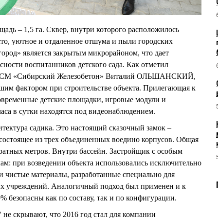
адь – 1,5 га. Сквер, внутри которого расположилось
есто, уютное и отдаленное отшума и пыли городских
город» является закрытым микрорайоном, что дает
ности воспитанников детского сада. Как отметил
 КСМ «Сибирский Железобетон» Виталий ОЛЬШАНСКИЙ,
шим фактором при строительстве объекта. Прилегающая к
овременные детские площадки, игровые модули и
часа в сутки находятся под видеонаблюдением.
итектура садика. Это настоящий сказочный замок –
 состоящее из трех объединенных воедино корпусов. Общая
дратных метров. Внутри бассейн. Застройщик с особым
лам: при возведении объекта использовались исключительно
и чистые материалы, разработанные специально для
ых учреждений. Аналогичный подход был применен и к
% безопасны как по составу, так и по конфигурации.
не скрывают, что 2016 год стал для компании