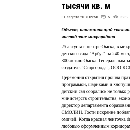
тысячи кв. м
31 августа 2016 09:58
5
8989
Объект, напоминающий сказочный
чистой зоне микрорайона
25 августа в центре Омска, в ми
детского сада "Арбуз" на 240 мес
300-летию Омска. Генеральным з
создатель "Старгорода", ООО КС
Церемония открытия прошла празд
программой, шариками и хлопушк
детский сад собрались не только 
министерств строительства, экон
директор департамента образова
СМОЛИН. Гости искренне поблаго
омичей. Когда красная ленточка б
любовью оформленным коридорам 