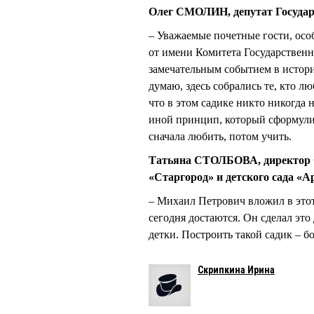
Олег СМОЛИН, депутат Госуда
– Уважаемые почетные гости, осо
от имени Комитета Государственн
замечательным событием в истории
думаю, здесь собрались те, кто л
что в этом садике никто никогда н
иной принцип, который сформул
сначала любить, потом учить.
Татьяна СТОЛБОВА, директор 
«Старгород» и детского сада «Ар
– Михаил Петрович вложил в этот
сегодня достаются. Он сделал это 
детки. Построить такой садик – б
Скрипкина Ирина