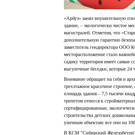
«Арбуз» занял внушительную площ
здание, – экологически чистое м
магистралей. Отметим, что «Стар
дополнительную гарантию безопас
заместитель гендиректора ООО
месторасположение стало важней
садику территория имеет самые с
выгулочные беседки, которые 24 
Внимание обращает на себя и арх
трехэтажное красочное строение,
площадь здания – 7,5 тысячи ква
трепетом отнесся к стройматериа
сертифицированные, экологическ
строительства детских дошкольн
уличным объектам: все они на 100
В КСМ "Сибирский Железобетон" 