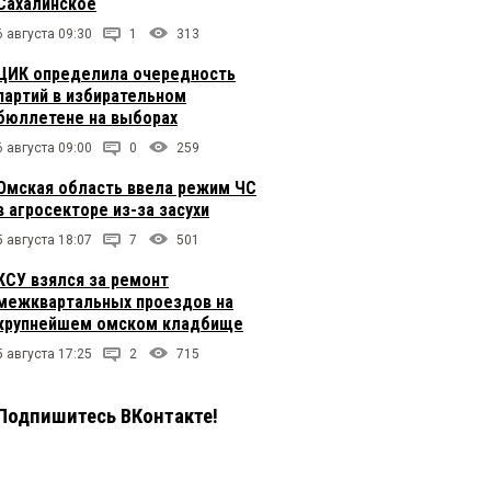
Сахалинское
6 августа 09:30
1
313
ЦИК определила очередность
партий в избирательном
бюллетене на выборах
6 августа 09:00
0
259
Омская область ввела режим ЧС
в агросекторе из-за засухи
5 августа 18:07
7
501
КСУ взялся за ремонт
межквартальных проездов на
крупнейшем омском кладбище
5 августа 17:25
2
715
Подпишитесь ВКонтакте!