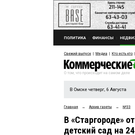
ПОЛИТИКА
ФИНАНСЫ
НЕДВИ
Свежий выпуск
Медиа
Кто есть кто
О том, что происходит на самом деле
В Омске четверг, 6 Августа
Главная
→
Архив газеты
→
№33
В «Старгороде» 
детский сад на 2