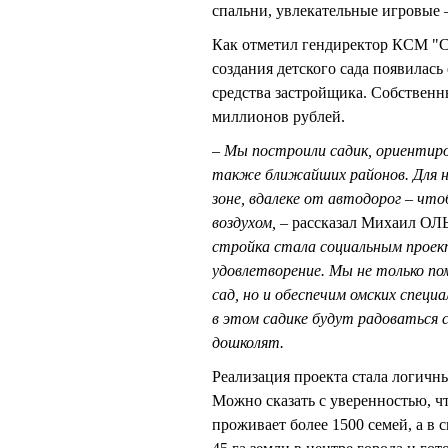
спальни, увлекательные игровые 
Как отметил гендиректор КСМ 
создания детского сада появилась
средства застройщика. Собственн
миллионов рублей.
– Мы построили садик, ориентиро
также ближайших районов. Для не
зоне, вдалеке от автодорог – чт
воздухом, –
рассказал Михаил 
стройка стала социальным проект
удовлетворение. Мы не только п
сад, но и обеспечим омских спец
в этом садике будут радоваться 
дошколят.
Реализация проекта стала логич
Можно сказать с уверенностью, чт
проживает более 1500 семей, а в 