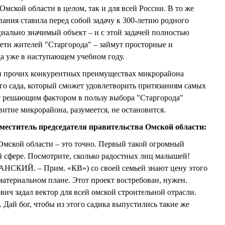
мской области в целом, так и для всей России. В то же
ания ставила перед собой задачу к 300-летию родного
циально значимый объект – и с этой задачей полностью
дети жителей "Старгорода" – займут просторные и
а уже в наступающем учебном году.
ри прочих конкурентных преимуществах микрорайона
ого сада, который сможет удовлетворить притязаниям самых
т решающим фактором в пользу выбора "Старгорода"
витие микрорайона, разумеется, не остановится.
титель председателя правительства Омской области:
Омской области – это точно. Первый такой огромный
й сфере. Посмотрите, сколько радостных лиц малышей!
НСКИЙ. – Прим. «КВ») со своей семьей знают цену этого
 материальном плане. Этот проект востребован, нужен.
вич задал вектор для всей омской строительной отрасли.
. Дай бог, чтобы из этого садика выпустились такие же