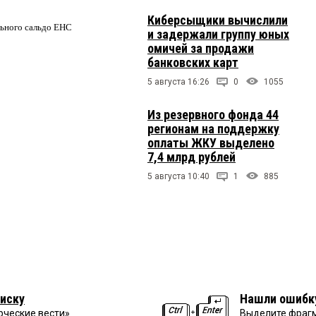
Киберсыщики вычислили
льного сальдо ЕНС
и задержали группу юных
омичей за продажи
банковских карт
5 августа 16:26
0
1055
Из резервного фонда 44
регионам на поддержку
оплаты ЖКУ выделено
7,4 млрд рублей
5 августа 10:40
1
885
иску
Нашли ошибк
рческие вести»
Выделите фрагм