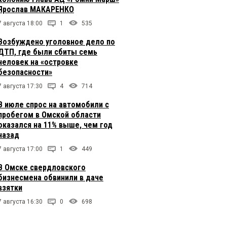
Ярослав МАКАРЕНКО
7 августа 18:00
1
535
Возбуждено уголовное дело по
ДТП, где были сбиты семь
человек на «островке
безопасности»
7 августа 17:30
4
714
В июле спрос на автомобили с
пробегом в Омской области
оказался на 11% выше, чем год
назад
7 августа 17:00
1
449
В Омске свердловского
бизнесмена обвинили в даче
взятки
7 августа 16:30
0
698