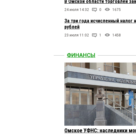
В Омской области торговлей за
24 июля 14:32
0
1675
За три года исчисленный налог 
рублей
23 июля 11:02
1
1458
ФИНАНСЫ
Омское УФНС: наследники мог