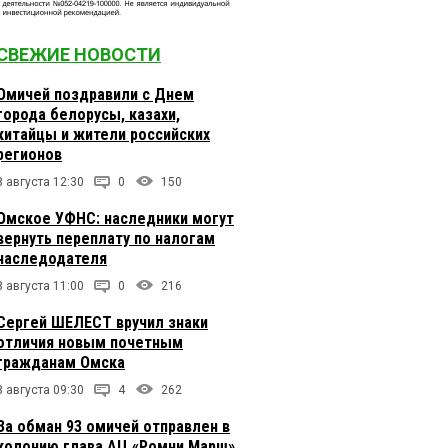
СВЕЖИЕ НОВОСТИ
Омичей поздравили с Днем
города белорусы, казахи,
китайцы и жители российских
регионов
8 августа 12:30
0
150
Омское УФНС: наследники могут
вернуть переплату по налогам
наследодателя
8 августа 11:00
0
216
Сергей ШЕЛЕСТ вручил знаки
отличия новым почетным
гражданам Омска
8 августа 09:30
4
262
За обман 93 омичей отправлен в
колонию глава АЦ «Ромни Марш»