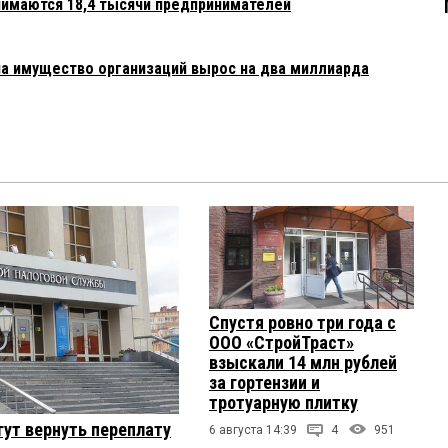
нимаются 18,4 тысячи предпринимателей
на имущество организаций вырос на два миллиарда
Спустя ровно три года с
ООО «СтройТраст»
взыскали 14 млн рублей
за гортензии и
тротуарную плитку
ут вернуть переплату
6 августа 14:39
4
951