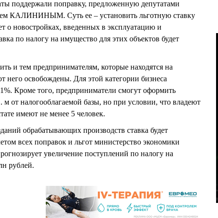
таты поддержали поправку, предложенную депутатами
 КАЛИНИНЫМ. Суть ее – установить льготную ставку
дет о новостройках, введенных в эксплуатацию и
вка по налогу на имущество для этих объектов будет
тить и тем предпринимателям, которые находятся на
от него освобождены. Для этой категории бизнеса
0,1%. Кроме того, предприниматели смогут оформить
. м от налогооблагаемой базы, но при условии, что владеют
штате имеют не менее 5 человек.
зданий обрабатывающих производств ставка будет
четом всех поправок и льгот министерство экономики
прогнозирует увеличение поступлений по налогу на
лн рублей.