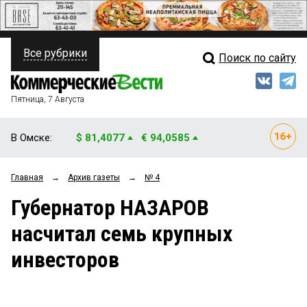
Все рубрики
Поиск по сайту
ПОЛИТИКА
Свежий выпуск
Медиа
ФИНАНСЫ
Пятница, 7 Августа
Кто есть кто
НЕДВИЖИМОСТЬ
В Омске:
$ 81,4077
€ 94,0585
Интервью
БИЗНЕС
Главная
→
Архив газеты
→
№ 4
Мнения
ОБЩЕСТВО
Губернатор НАЗАРОВ
Рейтинги
ЗАКОН
насчитал семь крупных
Блоги
НОВОСТИ КОМПАНИЙ
инвесторов
Архив
ПРОИСШЕСТВИЯ