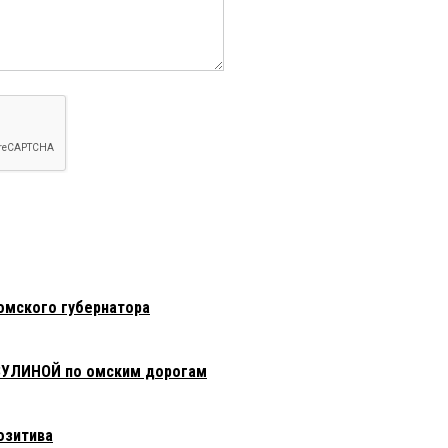
омского губернатора
ЗУЛИНОЙ по омским дорогам
озитива