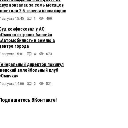
двух вокзалах за семь месяцев
посетили 2,5 тысячи пассажиров
7 августа 15:45
1
400
Суд конфисковал у АО
«Омскавтотранс» бассейн
«Автомобилист» и землю в
центре города
7 августа 15:01
4
673
Генеральный директор покинул
женский волейбольный клуб
«Омичка»
7 августа 14:00
2
521
Подпишитесь ВКонтакте!