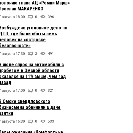
колонию глава АЦ «Ромни Марш»
Ярослав МАКАРЕНКО
7 августа 18:00
0
396
Возбуждено уголовное дело по
ДТП, где были сбиты семь
человек на «островке
безопасности»
7 августа 17:30
3
491
В июле спрос на автомобили с
пробегом в Омской области
оказался на 11% выше, чем год
назад
7 августа 17:00
0
321
В Омске свердловского
бизнесмена обвинили в даче
взятки
7 августа 16:30
0
533
Залы ожидания «Комфорт» на