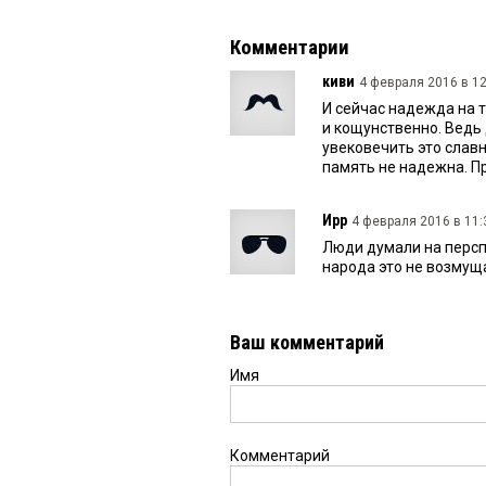
Комментарии
киви
4 февраля 2016 в 12
И сейчас надежда на 
и кощунственно. Ведь 
увековечить это славн
память не надежна. П
Ирр
4 февраля 2016 в 11:
Люди думали на персп
народа это не возмущ
Ваш комментарий
Имя
Комментарий