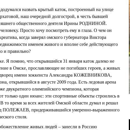
о додумался назвать крытый каток, построенный на улице
хатовой, наш очередной долгострой, в честь бывшей
дняшнего общественного деятеля Ирины РОДНИНОЙ.
человеку. Просто хочу посмотреть ему в глаза. О чем он
 креатива, когда заверял омского губернатора Виктора
едвижимости именем живого и вполне себе действующего
о и правильно?
дке. Я помню, что открывшийся 31 января каток далеко не
ение в Омске, прославляющее не погибших героев, а живых
ый дворец имени хоккеиста Александра КОЖЕВНИКОВА,
на, открывшийся в августе 2009 года. Есть ледовая арена
е двукратного олимпийского чемпиона, которая
Вот только один нюанс: эти спортивные объекты строились в
 В то время за всех жителей Омской области думал и решал
нид ПОЛЕЖАЕВ, придерживавшийся умеренно-выраженного
еского стиля.
 обожествление живых людей – занесли в Россию