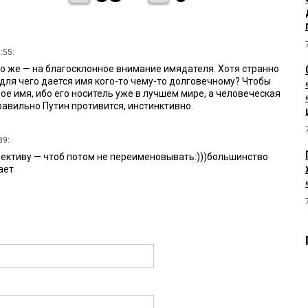
:55:
то же — на благосклонное внимание имядателя. Хотя странно
для чего дается имя кого-то чему-то долговечному? Чтобы
ое имя, ибо его носитель уже в лучшем мире, а человеческая
равильно Путин противится, инстинктивно.
39:
ективу — чтоб потом не переименовывать:)))большинство
ает