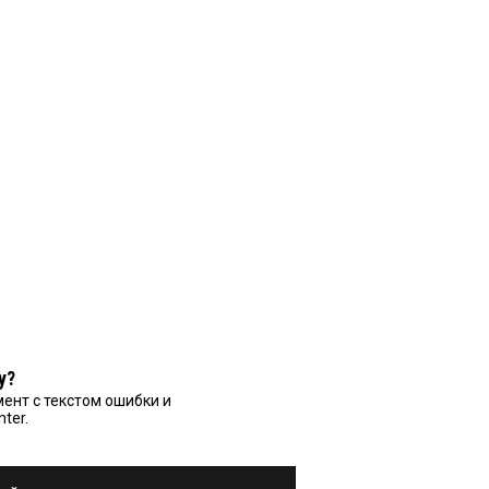
у?
ент с текстом ошибки и
nter.