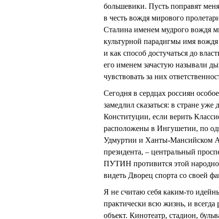
большевики. Пусть поправят мен
в честь вождя мирового пролетар
Сталина именем мудрого вождя мн
культурной парадигмы имя вождя и
и как способ достучаться до влас
его именем зачастую называли ды
чувствовать за них ответственнос
Сегодня в сердцах россиян особо
замедлил сказаться: в стране уже
Конституции, если верить Класс
расположены в Ингушетии, по одн
Удмуртии и Ханты-Мансийском АО
президента, – центральный просп
ПУТИН противится этой народно
видеть Дворец спорта со своей фа
Я не считаю себя каким-то идейн
практически всю жизнь, и всегда
объект. Кинотеатр, стадион, бульв