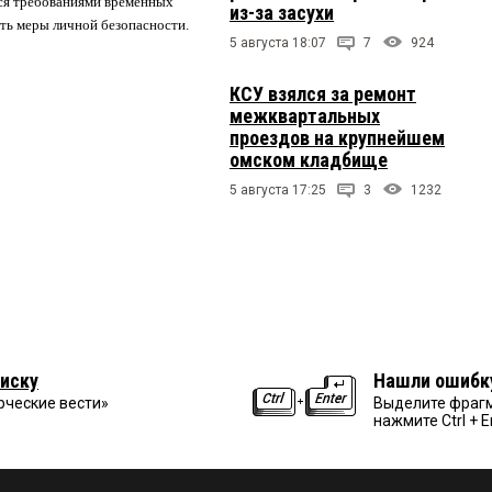
ся требованиями временных
из-за засухи
ть меры личной безопасности.
5 августа 18:07
7
924
КСУ взялся за ремонт
межквартальных
проездов на крупнейшем
омском кладбище
5 августа 17:25
3
1232
иску
Нашли ошибк
рческие вести»
Выделите фрагм
нажмите Ctrl + E