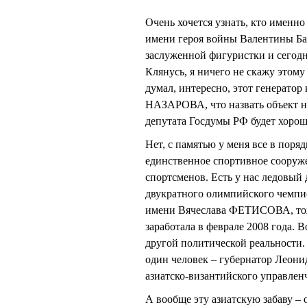
Очень хочется узнать, кто именн
имени героя войны Валентины Бар
заслуженной фигуристки и сего
Клянусь, я ничего не скажу этому 
думал, интересно, этот генератор
НАЗАРОВА, что назвать объект н
депутата Госдумы РФ будет хорош
Нет, с памятью у меня все в поря
единственное спортивное сооруж
спортсменов. Есть у нас ледов
двукратного олимпийского чемпио
имени Вячеслава ФЕТИСОВА, тож
заработала в феврале 2008 года. 
другой политической реальности.
один человек – губернатор Лео
азиатско-византийского управленч
А вообще эту азиатскую забаву –