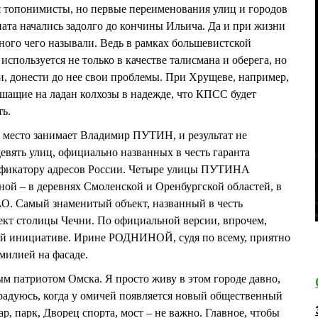
я топонимисты, но первые переименования улиц и городов
иата начались задолго до кончины Ильича. Да и при жизни
ого чего называли. Ведь в рамках большевистской
спользуется не только в качестве талисмана и оберега, но
ти, донести до нее свои проблемы. При Хрущеве, например,
шащие на ладан колхозы в надежде, что КПСС будет
ть.
е место занимает Владимир ПУТИН, и результат не
 девять улиц, официально названных в честь гаранта
ификатору адресов России. Четыре улицы ПУТИНА
ой – в деревнях Смоленской и Оренбургской областей, в
. Самый знаменитый объект, названный в честь
ект столицы Чечни. По официальной версии, впрочем,
й инициативе. Ирине РОДНИНОЙ, судя по всему, приятно
милией на фасаде.
ым патриотом Омска. Я просто живу в этом городе давно,
 радуюсь, когда у омичей появляется новый общественный
ар, парк, Дворец спорта, мост – не важно. Главное, чтобы