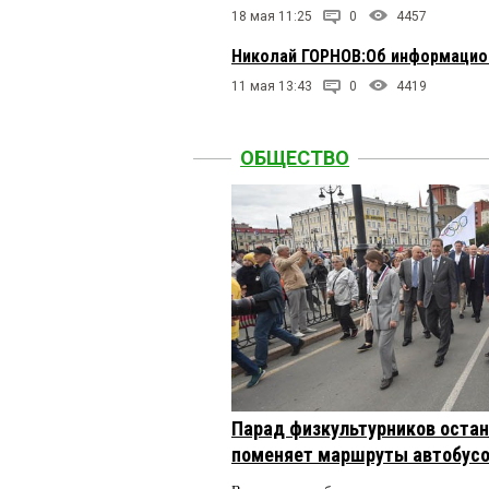
18 мая 11:25
0
4457
Николай ГОРНОВ:Об информаци
11 мая 13:43
0
4419
ОБЩЕСТВО
Парад физкультурников остан
поменяет маршруты автобусо