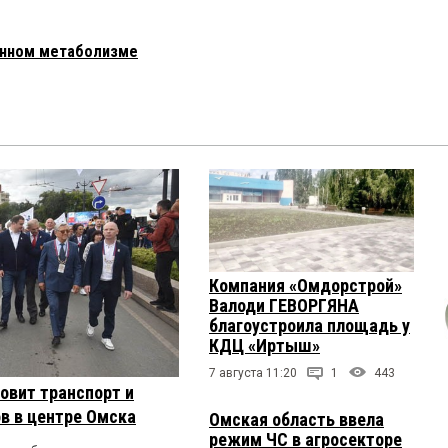
онном метаболизме
Компания «Омдорстрой»
Валоди ГЕВОРГЯНА
благоустроила площадь у
КДЦ «Иртыш»
7 августа 11:20
1
443
овит транспорт и
в в центре Омска
Омская область ввела
режим ЧС в агросекторе