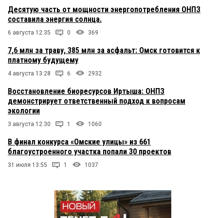
Десятую часть от мощности энергопотребления ОНПЗ
составила энергия солнца.
6 августа 12:35
0
369
7,6 млн за траву, 385 млн за асфальт: Омск готовится к
платному будущему
4 августа 13:28
6
2932
Восстановление биоресурсов Иртыша: ОНПЗ
демонстрирует ответственный подход к вопросам
экологии
3 августа 12:30
1
1060
В финал конкурса «Омские улицы» из 661
благоустроенного участка попали 30 проектов
31 июля 13:55
1
1037