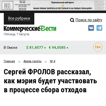
Все рубрики
Поиск по сайту
ПОЛИТИКА
Свежий выпуск
Медиа
ФИНАНСЫ
Пятница, 7 Августа
Кто есть кто
НЕДВИЖИМОСТЬ
В Омске:
$ 81,4077
€ 94,0585
Интервью
БИЗНЕС
Главная
→
Архив газеты
→
№ 4
Мнения
ОБЩЕСТВО
Сергей ФРОЛОВ рассказал,
Рейтинги
ЗАКОН
как мэрия будет участвовать
Блоги
НОВОСТИ КОМПАНИЙ
в процессе сбора отходов
Архив
ПРОИСШЕСТВИЯ