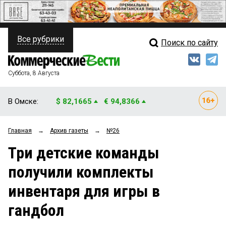
Все рубрики
Поиск по сайту
ПОЛИТИКА
Свежий выпуск
Медиа
ФИНАНСЫ
Суббота, 8 Августа
Кто есть кто
НЕДВИЖИМОСТЬ
В Омске:
$ 82,1665
€ 94,8366
Интервью
БИЗНЕС
Главная
→
Архив газеты
→
№26
Мнения
ОБЩЕСТВО
Три детские команды
Рейтинги
ЗАКОН
получили комплекты
Блоги
НОВОСТИ КОМПАНИЙ
инвентаря для игры в
Архив
ПРОИСШЕСТВИЯ
гандбол