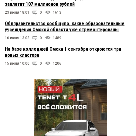
заплатят 107 миллионов рублей
23 июля 18:01
0
1613
Облправительство сообщило, какие образовательные
учреждения Омской области уже отремонтированы
16 июля 13:03
0
1489
На базе колледжей Омска 1 сентября откроются три
новых кластера
15 июля 10:00
0
1206