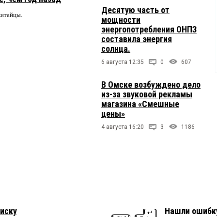
Десятую часть от
китайцы.
мощности
энергопотребления ОНПЗ
составила энергия
солнца.
6 августа 12:35
0
607
В Омске возбуждено дело
из-за звуковой рекламы
магазина «Смешные
цены»
4 августа 16:20
3
1186
иску
Нашли ошибк