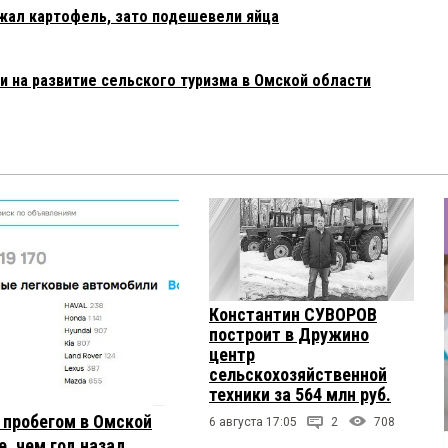
жал картофель, зато подешевели яйца
и на развитие сельского туризма в Омской области
Константин СУВОРОВ
построит в Дружино
центр
сельскохозяйственной
техники за 564 млн руб.
с пробегом в Омской
6 августа 17:05
2
708
, чем год назад