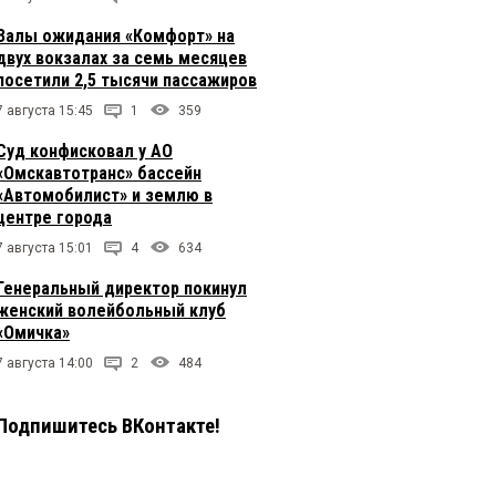
Залы ожидания «Комфорт» на
двух вокзалах за семь месяцев
посетили 2,5 тысячи пассажиров
7 августа 15:45
1
359
Суд конфисковал у АО
«Омскавтотранс» бассейн
«Автомобилист» и землю в
центре города
7 августа 15:01
4
634
Генеральный директор покинул
женский волейбольный клуб
«Омичка»
7 августа 14:00
2
484
Подпишитесь ВКонтакте!