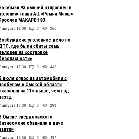
За обман 93 омичей отправлен в
колонию глава АЦ «Ромни Марш»
Ярослав МАКАРЕНКО
7 августа 18:00
0
360
Возбуждено уголовное дело по
ДТП, где были сбиты семь
человек на «островке
безопасности»
7 августа 17:30
3
448
В июле спрос на автомобили с
пробегом в Омской области
оказался на 11% выше, чем год
назад
7 августа 17:00
0
281
В Омске свердловского
бизнесмена обвинили в даче
взятки
7 августа 16:30
0
492