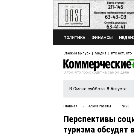
ПОЛИТИКА
ФИНАНСЫ
НЕДВИ
Свежий выпуск
Медиа
Кто есть кто
О том, что происходит на самом деле
В Омске суббота, 8 Августа
Главная
→
Архив газеты
→
№28
Перспективы соц
туризма обсудят 