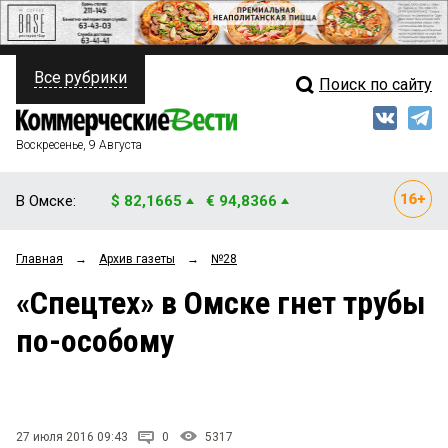
Все рубрики
Поиск по сайту
ПОЛИТИКА
Свежий выпуск
Медиа
ФИНАНСЫ
Воскресенье, 9 Августа
Кто есть кто
НЕДВИЖИМОСТЬ
В Омске:
$ 82,1665
€ 94,8366
Интервью
БИЗНЕС
Главная
→
Архив газеты
→
№28
Мнения
ОБЩЕСТВО
«Спецтех» в Омске гнет трубы
Рейтинги
ЗАКОН
по-особому
Блоги
НОВОСТИ КОМПАНИЙ
Архив
ПРОИСШЕСТВИЯ
27 июля 2016 09:43
0
5317