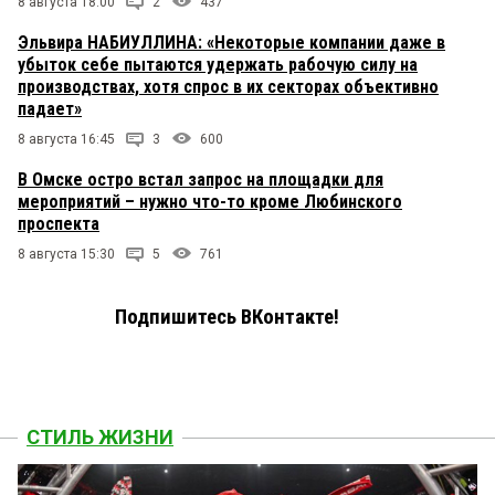
8 августа 18:00
2
437
Эльвира НАБИУЛЛИНА: «Некоторые компании даже в
убыток себе пытаются удержать рабочую силу на
производствах, хотя спрос в их секторах объективно
падает»
8 августа 16:45
3
600
В Омске остро встал запрос на площадки для
мероприятий – нужно что-то кроме Любинского
проспекта
8 августа 15:30
5
761
Подпишитесь ВКонтакте!
СТИЛЬ ЖИЗНИ