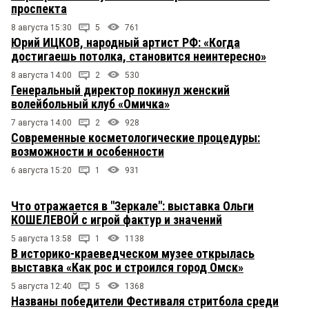
проспекта
8 августа 15:30
5
761
Юрий ИЦКОВ, народный артист РФ: «Когда
достигаешь потолка, становится неинтересно»
8 августа 14:00
2
530
Генеральный директор покинул женский
волейбольный клуб «Омичка»
7 августа 14:00
2
928
Современные косметологические процедуры:
возможности и особенности
6 августа 15:20
1
931
Что отражается в "Зеркале": выставка Ольги
КОШЕЛЕВОЙ с игрой фактур и значений
5 августа 13:58
1
1138
В историко-краеведческом музее открылась
выставка «Как рос и строился город Омск»
5 августа 12:40
5
1368
Названы победители Фестиваля стритбола среди