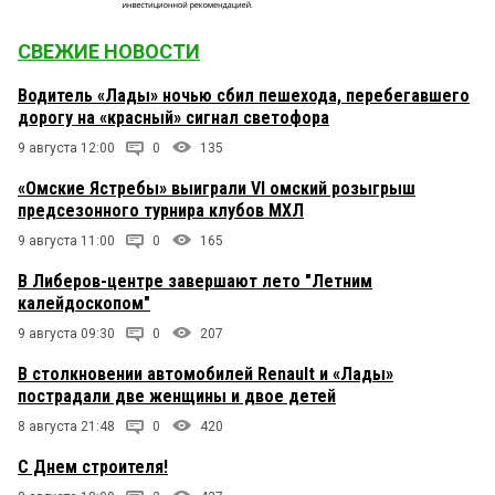
СВЕЖИЕ НОВОСТИ
Водитель «Лады» ночью сбил пешехода, перебегавшего
дорогу на «красный» сигнал светофора
9 августа 12:00
0
135
«Омские Ястребы» выиграли VI омский розыгрыш
предсезонного турнира клубов МХЛ
9 августа 11:00
0
165
В Либеров-центре завершают лето "Летним
калейдоскопом"
9 августа 09:30
0
207
В столкновении автомобилей Renault и «Лады»
пострадали две женщины и двое детей
8 августа 21:48
0
420
С Днем строителя!