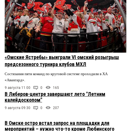
«Омские Ястребы» выиграли VI омский розыгрыш
предсезонного турнира клубов МХЛ
Состязания пяти команд по круговой системе проходили в ХА
«Авангард».
9 августа 11:00
0
165
В Либеров-центре завершают лето "Летним
калейдоскопом"
9 августа 09:30
0
207
В Омске остро встал запрос на площадки для
мероприятий – нужно что-то кроме Любинского