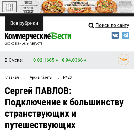
Все рубрики
Поиск по сайту
ПОЛИТИКА
Свежий выпуск
Медиа
ФИНАНСЫ
Воскресенье, 9 Августа
Кто есть кто
НЕДВИЖИМОСТЬ
В Омске:
$ 82,1665
€ 94,8366
Интервью
БИЗНЕС
Главная
→
Архив газеты
→
№ 20
Мнения
ОБЩЕСТВО
Сергей ПАВЛОВ:
Рейтинги
ЗАКОН
Подключение к большинству
Блоги
НОВОСТИ КОМПАНИЙ
странствующих и
Архив
ПРОИСШЕСТВИЯ
путешествующих
СТИЛЬ ЖИЗНИ