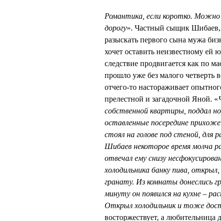
Романтика, если коротко. Можно 
дорогу
». Частный сыщик Шибаев, 
разыскать первого сына мужа биз
хочет оставить неизвестному ей 
следствие продвигается как по мас
прошло уже без малого четверть в
отчего-то настораживает опытного
прелестной и загадочной Яной. «
собственной квартиры, поддал н
оставленные посередине прихожей
стоял на голове под стеной, для 
Шибаев некоторое время молча р
отвечал ему снизу несфокусирова
холодильника банку пива, открыл,
гранату. Из комнаты донеслись г
минуту он появился на кухне – р
Открыл холодильник и тоже дост
восторжествует, а любительница д