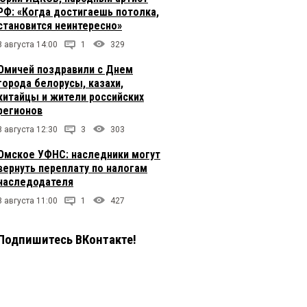
РФ: «Когда достигаешь потолка,
становится неинтересно»
8 августа 14:00
1
329
Омичей поздравили с Днем
города белорусы, казахи,
китайцы и жители российских
регионов
8 августа 12:30
3
303
Омское УФНС: наследники могут
вернуть переплату по налогам
наследодателя
8 августа 11:00
1
427
Подпишитесь ВКонтакте!