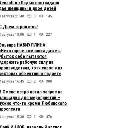
Renault и «Лады» пострадали
две женщины и двое детей
8 августа 21:48
0
145
С Днем строителя!
8 августа 18:00
1
227
Эльвира НАБИУЛЛИНА:
«Некоторые компании даже в
убыток себе пытаются
удержать рабочую силу на
производствах, хотя спрос в их
секторах объективно падает»
8 августа 16:45
2
300
В Омске остро встал запрос на
площадки для мероприятий –
нужно что-то кроме Любинского
проспекта
8 августа 15:30
1
476
Юрий ИЦКОВ, народный артист