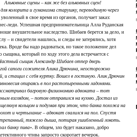
Альковные сцены – как же без альковных сцен!
для колорита и гуманизма старушку, переводимую через
уволенный в свое время из органов, получает заказ:
нес-леди. Успешная предпринимательница Алла Руданская
юноше внушительное наследство. Шибаев берется за дело, и
лу – и свидетели нашлись, и следы не затерялись, хотя
ека. Вроде бы надо радоваться, но такое положение дел
 сыщика, который по ходу этого дела встречается с
Частный сыщик Александр Шибаев отпер дверь
огой сапоги сожителя Алика Дрючина, неосторожно
, и стащил с себя куртку. Вошел в гостиную. Алик Дрючин
равновесия опираясь в пол растопыренными ладонями.
ассматривал багровую физиономию адвоката – тот
нным взглядом, – потом отправился на кухню. Достал из
 щелкнув кольцом и подумав при этом, что банка похожа на
рохот и чертыхание – адвокат свалился на пол. Спустя
астрепанный, тяжело дыша, потирая ушибленный локоть.
ал банку пива
». В общем, зло будет наказано, добро
етективного чтива запросто скоротает вечерок.