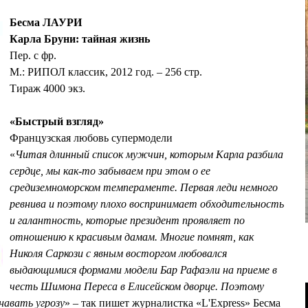
Бесма ЛАУРИ
Карла Бруни: тайная жизнь
Пер. с фр.
М.: РИПОЛ классик, 2012 год. – 256 стр.
Тираж 4000 экз.
«Быстрый взгляд»
Французская любовь супермодели
«
Читая длинный список мужчин, которым Карла разбила
сердце, мы как-то забываем при этом о ее
средиземноморском темпераменте. Первая леди немного
ревнива и поэтому плохо воспринимает обходительность
и галантность, которые президент проявляет по
отношению к красивым дамам. Многие помнят, как
Николя Саркози с явным восторгом любовался
выдающимися формами модели Бар Рафаэли на приеме в
честь Шимона Переса в Елисейском дворце. Поэтому
навать угрозу
» – так пишет журналистка «L'Express» Бесма