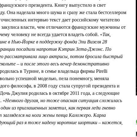
ранцузского президента. Книгу выпустило в свет
оду. Она наделала много шума и сразу же стала бестселлером
очисленных интервью текст дает российскому читателю
а закулиса власти, чем отличаются французские мужчины от
ему человеку не всегда удается владеть собой. «
Так,
не в Нью-Йорке в поддержку фонда Эли Визеля 28
 Франции посадили напротив Кэтрин Зета-Джонс. По
лго рассматривала лицо актрисы, потом бросила быстрый
екольте – и после этого весь вечер демонстративно
 родилась в Турине, в семье владельца фирмы Pirelli
вольно успешной моделью, пела понемногу, меняла
дого философа, в 2008 году стала супругой президента и
 Дочь Джулия родилась в октябре 2011 года, а следующие
. «
Немного другая, но тоже опасная ситуация сложилась
один из приглашенных заметил, как первая леди гневно
т загляделся на ноги жены певца Каложеро. Карла
едующий раз я тоже надену короткие шортики – кажется,