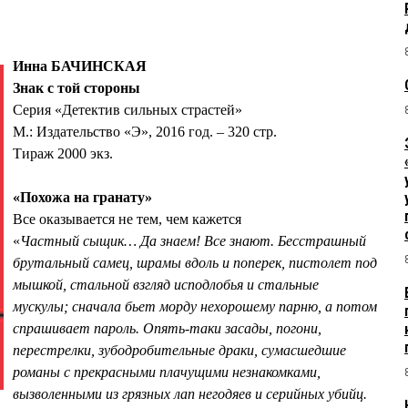
Инна БАЧИНСКАЯ
Знак с той стороны
Серия «Детектив сильных страстей»
М.: Издательство «Э», 2016 год. – 320 стр.
Тираж 2000 экз.
«Похожа на гранату»
Все оказывается не тем, чем кажется
«
Частный сыщик… Да знаем! Все знают. Бесстрашный
брутальный самец, шрамы вдоль и поперек, пистолет под
мышкой, стальной взгляд исподлобья и стальные
мускулы; сначала бьет морду нехорошему парню, а потом
спрашивает пароль. Опять-таки засады, погони,
перестрелки, зубодробительные драки, сумасшедшие
романы с прекрасными плачущими незнакомками,
вызволенными из грязных лап негодяев и серийных убийц.