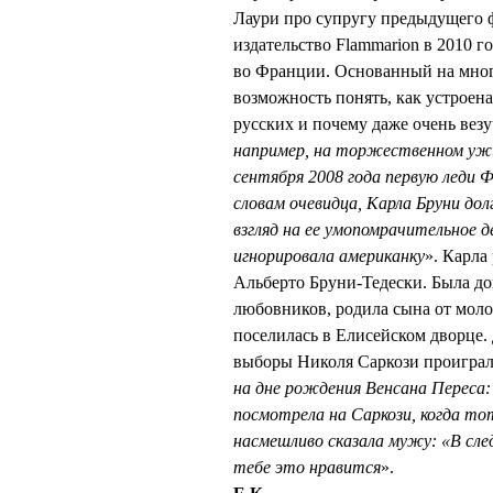
Лаури про супругу предыдущего ф
издательство
Flammarion
в 2010 г
во Франции. Основанный на мног
возможность понять, как устроен
русских и почему даже очень везуч
например, на торжественном ужи
сентября 2008 года первую леди
словам очевидца, Карла Бруни до
взгляд на ее умопомрачительное д
игнорировала американку
». Карла
Альберто Бруни-Тедески. Была до
любовников, родила сына от моло
поселилась в Елисейском дворце.
выборы Николя Саркози проиграл
на дне рождения Венсана Переса: 
посмотрела на Саркози, когда то
насмешливо сказала мужу: «В сл
тебе это нравится
».