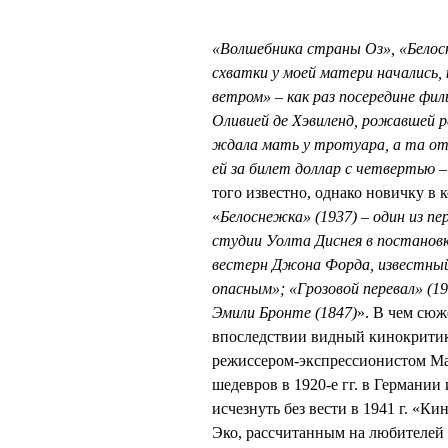
«Волшебника страны Оз», «Белосн
схватки у моей матери начались,
ветром» – как раз посередине фил
Оливией де Хэвиленд, рожавшей р
ждала мать у тротуара, а та от
ей за билет доллар с четвертью –
того известно, однако новичку в к
«
Белоснежка» (1937) – один из 
студии Уолта Диснея в постанов
вестерн Джона Форда, известный
опасным»; «Грозовой перевал» (1
Эмили Бронте (1847)
». В чем сюж
впоследствии видный кинокритик
режиссером-экспрессионистом Ма
шедевров в 1920-е гг. в Германии
исчезнуть без вести в 1941 г. «
Эко, рассчитанным на любителей к