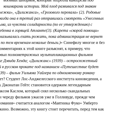
военных штормов, которые погребли киногрезы под
кошмарами истории. Мой плод развивался под знаком
ежки», «Дилижанса», «Грозового перевала» {2}. Родовые
 когда она в третий раз отправилась смотреть «Унесенных
ьма, из чувства солидарности (по ее утверждению) с
ебенка в горящей Атланте{3}. (Карета «скорой помощи»
казывалась ехать рожать, пока администрация не вернет
 по тем временам немалые деньги.)
» Синефилу многое и без
омментариях к этой книге разъяснят, к примеру, что
первых полнометражных мультипликационных фильмов
ке Дэвида Хенда; «Дилижанс» (1939) – остросюжетный
 в русском прокате под названием «Путешествие будет
939) – фильм Уильяма Уайлера по одноименному роману
ет? Студент Лос-Анджелесского института киноведения, а
 Джонатан Гейтс становится одержим легендарным
ксом Каслом, который снял несколько скандальных
 и череду фильмов ужасов уже в Голливуде, прежде чем
Киномания» считается аналогом «Маятника Фуко» Умберто
ино. Возможно, эту книгу стоит перечитать, перед тем как