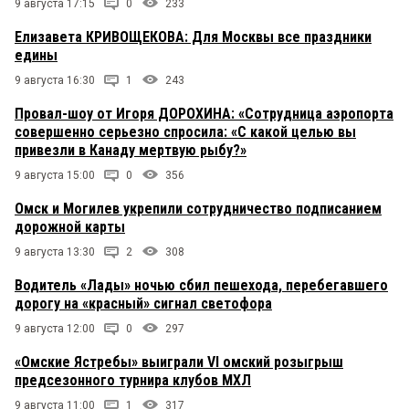
9 августа 17:15
0
233
Елизавета КРИВОЩЕКОВА: Для Москвы все праздники
едины
9 августа 16:30
1
243
Провал-шоу от Игоря ДОРОХИНА: «Сотрудница аэропорта
совершенно серьезно спросила: «С какой целью вы
привезли в Канаду мертвую рыбу?»
9 августа 15:00
0
356
Омск и Могилев укрепили сотрудничество подписанием
дорожной карты
9 августа 13:30
2
308
Водитель «Лады» ночью сбил пешехода, перебегавшего
дорогу на «красный» сигнал светофора
9 августа 12:00
0
297
«Омские Ястребы» выиграли VI омский розыгрыш
предсезонного турнира клубов МХЛ
9 августа 11:00
1
317