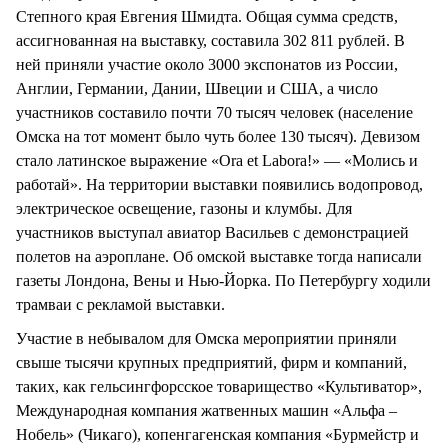
Степного края Евгения Шмидта. Общая сумма средств,
ассигнованная на выставку, составила 302 811 рублей. В
ней приняли участие около 3000 экспонатов из России,
Англии, Германии, Дании, Швеции и США, а число
участников составило почти 70 тысяч человек (население
Омска на тот момент было чуть более 130 тысяч). Девизом
стало латинское выражение «Ora et Labora!» — «Молись и
работай». На территории выставки появились водопровод,
электрическое освещение, газоны и клумбы. Для
участников выступал авиатор Васильев с демонстрацией
полетов на аэроплане. Об омской выставке тогда написали
газеты Лондона, Вены и Нью-Йорка. По Петербургу ходили
трамваи с рекламой выставки.
Участие в небывалом для Омска мероприятии приняли
свыше тысячи крупных предприятий, фирм и компаний,
таких, как гельсингфорсское товарищество «Культиватор»,
Международная компания жатвенных машин «Альфа –
Нобель» (Чикаго), копенгагенская компания «Бурмейстр и