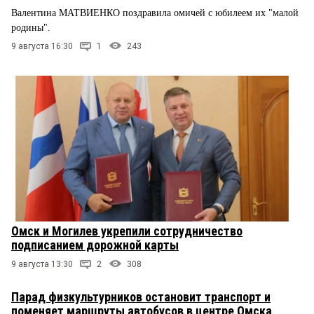
Валентина МАТВИЕНКО поздравила омичей с юбилеем их "малой
родины".
9 августа 16:30
1
243
Омск и Могилев укрепили сотрудничество
подписанием дорожной карты
9 августа 13:30
2
308
Парад физкультурников остановит транспорт и
поменяет маршруты автобусов в центре Омска