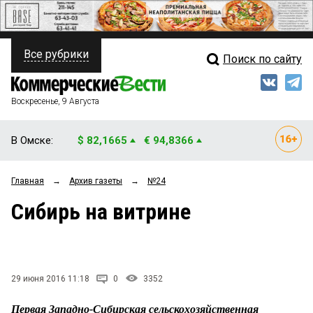
Все рубрики
Поиск по сайту
ПОЛИТИКА
Свежий выпуск
Медиа
ФИНАНСЫ
Воскресенье, 9 Августа
Кто есть кто
НЕДВИЖИМОСТЬ
В Омске:
$ 82,1665
€ 94,8366
Интервью
БИЗНЕС
Главная
→
Архив газеты
→
№24
Мнения
ОБЩЕСТВО
Сибирь на витрине
Рейтинги
ЗАКОН
Блоги
НОВОСТИ КОМПАНИЙ
Архив
29 июня 2016 11:18
0
3352
ПРОИСШЕСТВИЯ
Первая Западно-Сибирская сельскохозяйственная