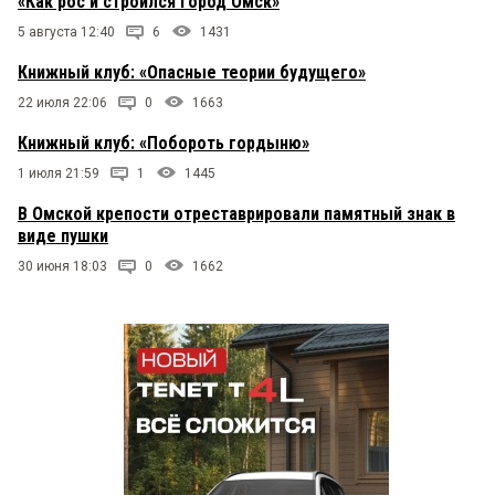
«Как рос и строился город Омск»
5 августа 12:40
6
1431
Книжный клуб: «Опасные теории будущего»
22 июля 22:06
0
1663
Книжный клуб: «Побороть гордыню»
1 июля 21:59
1
1445
В Омской крепости отреставрировали памятный знак в
виде пушки
30 июня 18:03
0
1662