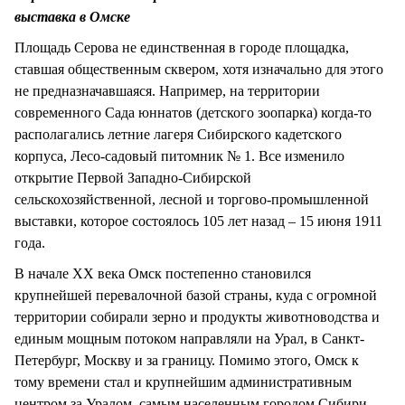
СТИЛЬ ЖИЗНИ
выставка в Омске
Площадь Серова не единственная в городе площадка,
ставшая общественным сквером, хотя изначально для этого
не предназначавшаяся. Например, на территории
современного Сада юннатов (детского зоопарка) когда-то
располагались летние лагеря Сибирского кадетского
корпуса, Лесо-садовый питомник № 1. Все изменило
открытие Первой Западно-Сибирской
сельскохозяйственной, лесной и торгово-промышленной
выставки, которое состоялось 105 лет назад – 15 июня 1911
года.
В начале XX века Омск постепенно становился
крупнейшей перевалочной базой страны, куда с огромной
территории собирали зерно и продукты животноводства и
единым мощным потоком направляли на Урал, в Санкт-
Петербург, Москву и за границу. Помимо этого, Омск к
тому времени стал и крупнейшим административным
центром за Уралом, самым населенным городом Сибири.