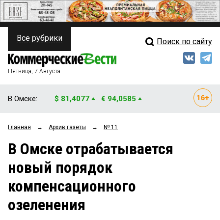
Все рубрики
Поиск по сайту
ПОЛИТИКА
Свежий выпуск
Медиа
ФИНАНСЫ
Пятница, 7 Августа
Кто есть кто
НЕДВИЖИМОСТЬ
В Омске:
$ 81,4077
€ 94,0585
Интервью
БИЗНЕС
Главная
→
Архив газеты
→
№ 11
Мнения
ОБЩЕСТВО
В Омске отрабатывается
Рейтинги
ЗАКОН
новый порядок
Блоги
НОВОСТИ КОМПАНИЙ
компенсационного
Архив
ПРОИСШЕСТВИЯ
озеленения