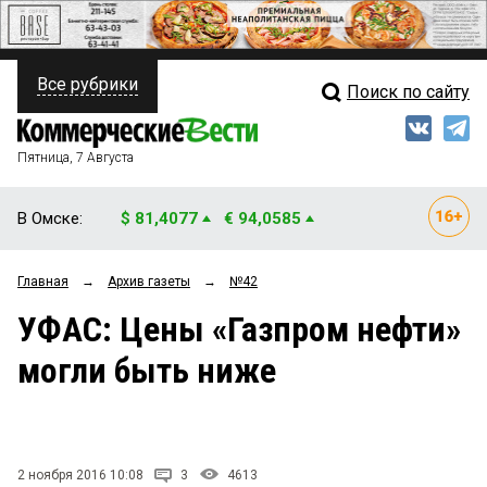
Все рубрики
Поиск по сайту
ПОЛИТИКА
Свежий выпуск
Медиа
ФИНАНСЫ
Пятница, 7 Августа
Кто есть кто
НЕДВИЖИМОСТЬ
В Омске:
$ 81,4077
€ 94,0585
Интервью
БИЗНЕС
Главная
→
Архив газеты
→
№42
Мнения
ОБЩЕСТВО
УФАС: Цены «Газпром нефти»
Рейтинги
ЗАКОН
могли быть ниже
Блоги
НОВОСТИ КОМПАНИЙ
Архив
ПРОИСШЕСТВИЯ
2 ноября 2016 10:08
3
4613