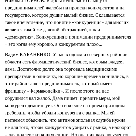
Николай ГОРНОВ. Я достаточно часто слышу от
предпринимателей жалобы на происки конкурентов и на
государство, которое душит малый бизнес. Складывается
такое впечатление, что понятие «конкуренция» для многих
является такой же далекой абстракцией, как и
«демократия». Конкуренция в понимании предпринимателя
– это когда ему хорошо, а конкурентам плохо...
Вадим КАБАНЕНКО. У нас в одном из северных районов
области есть фармацевтический бизнес, которым владеет
дама. Достаточно долго она торговала медицинскими
препаратами в одиночку, но хорошие времена кончились, в
этот район зашел предприниматель, который имеет
франшизу «Фармакопейки». И после этого на нас
обрушился вал жалоб. Дама пишет: примите меры, мой
конкурент демпингует. Она и ко мне на прием приходила
требовать, чтобы убрали конкурента с рынка. Мы ей
пытаемся объяснить, что антимонопольная служба нужна
не для того, чтобы конкурентов убирать с рынка, а наоборот
– для поддержки конкуренции. Но она никаких аргументов