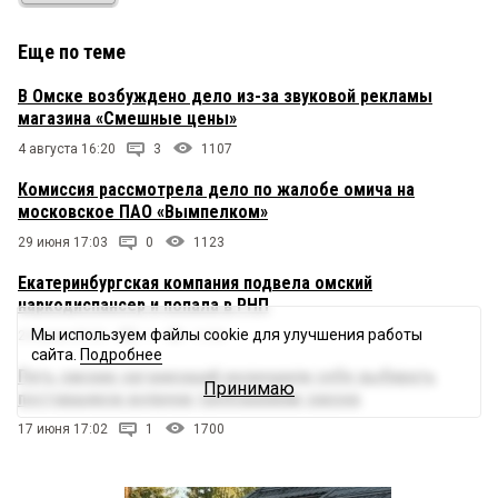
Еще по теме
В Омске возбуждено дело из-за звуковой рекламы
магазина «Смешные цены»
4 августа 16:20
3
1107
Комиссия рассмотрела дело по жалобе омича на
московское ПАО «Вымпелком»
29 июня 17:03
0
1123
Екатеринбургская компания подвела омский
наркодиспансер и попала в РНП
Мы используем файлы cookie для улучшения работы
24 июня 09:31
1
1134
сайта.
Подробнее
Пять омских организаций разрешили себе выбирать
Принимаю
поставщиков вопреки требованиям закона
17 июня 17:02
1
1700