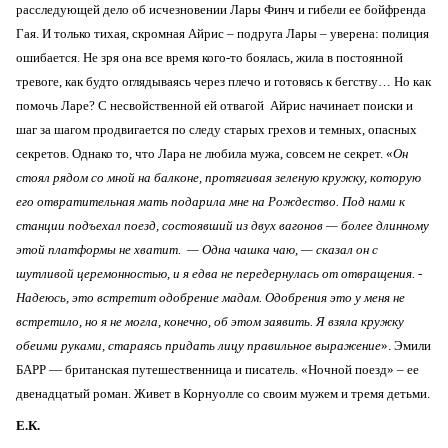
расследующей дело об исчезновении Лары Финч и гибели ее бойфренда
Гая. И только тихая, скромная Айрис – подруга Лары – уверена: полиция
ошибается. Не зря она все время кого-то боялась, жила в постоянной
тревоге, как будто оглядываясь через плечо и готовясь к бегству… Но как
помочь Ларе? C несвойственной ей отвагой Айрис начинает поиски и
шаг за шагом продвигается по следу старых грехов и темных, опасных
секретов. Однако то, что Лара не любила мужа, совсем не секрет. «
Он
стоял рядом со мной на балконе, протягивая зеленую кружку, которую
его отвратительная мать подарила мне на Рождество. Под нами к
станции подъехал поезд, состоявший из двух вагонов — более длинному
этой платформы не хватит. — Одна чашка чаю, — сказал он с
шутливой церемонностью, и я едва не передернулась от отвращения. -
Надеюсь, это встретит одобрение мадам. Одобрения это у меня не
встретило, но я не могла, конечно, об этом заявить. Я взяла кружку
обеими руками, стараясь придать лицу правильное выражение
». Эмили
БАРР — британская путешественница и писатель. «Ночной поезд» – ее
двенадцатый роман. Живет в Корнуолле со своим мужем и тремя детьми.
Е.К.