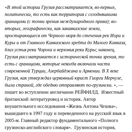
«
В этой истории Грузия рассматривается, во-первых,
политически, то есть как территория с сегодняшними
границами (с точки зрения международного права); во-
вторых, географически, как закавказские земли,
простирающиеся от Черного моря до стечения рек Иори и
Куры и от Главного Кавказского хребта до Малого Кавказа,
близ устья реки Чороха и верховья реки Куры; наконец,
Грузия рассматривается с исторической точки зрения, то
есть с границами, которые некогда включали части
современной Турции, Азербайджана и Армении. В Х веке
Грузия, как утверждал церковный юрист Гиорги Мерчуле,
была страной, где обедню отправляют по-грузински.
», —
пишет во вступлении англичанин РЕЙФИЛД. Известный
британский литературовед и историк. Автор
внушительного исследования «Жизнь Антона Чехова»,
вышедшего в 1997 году и переведенного на русский язык в
2005-м. Главный редактор фундаментального «Полного
грузинско-английского словаря». Грузинская история,