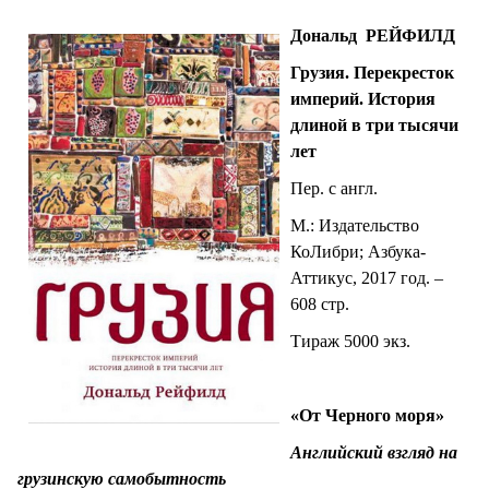
СТИЛЬ ЖИЗНИ
Дональд РЕЙФИЛД
Грузия. Перекресток
империй. История
длиной в три тысячи
лет
Пер. с англ.
М.: Издательство
КоЛибри; Азбука-
Аттикус, 2017 год. –
608 стр.
Тираж 5000 экз.
«От Черного моря»
Английский взгляд на
грузинскую самобытность