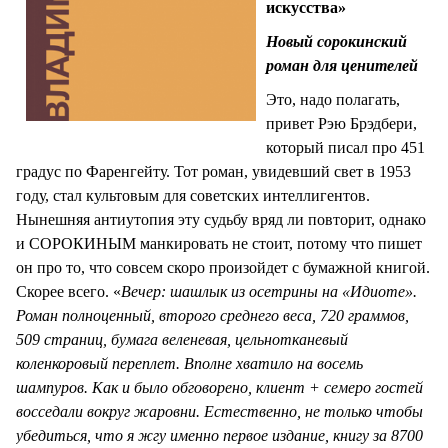
искусства»
Новый сорокинский
роман для ценителей
Это, надо полагать,
привет Рэю Брэдбери,
который писал про 451
градус по Фаренгейту. Тот роман, увидевший свет в 1953
году, стал культовым для советских интеллигентов.
Нынешняя антиутопия эту судьбу вряд ли повторит, однако
и СОРОКИНЫМ манкировать не стоит, потому что пишет
он про то, что совсем скоро произойдет с бумажной книгой.
Скорее всего. «
Вечер: шашлык из осетрины на «Идиоте».
Роман полноценный, второго среднего веса, 720 граммов,
509 страниц, бумага веленевая, цельнотканевый
коленкоровый переплет. Вполне хватило на восемь
шампуров. Как и было обговорено, клиент + семеро гостей
восседали вокруг жаровни. Естественно, не только чтобы
убедиться, что я жгу именно первое издание, книгу за 8700