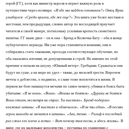
герой (ГГ), хотя как министр короля и играет важную роль в
путешествии через полмира:
«И где мы найдем союзников?»
Отец Ярви
улыбнулся: «Среди врагов, где же еще?»
Эта книга уже более жесткая и
жестокая, чем предыдущая, словно автор по восходящей приучает
читателя к своей манере, потихоньку усиливая крепость сюжетного
напитка. ГГ ныне двое – он и она – Бренд и Колючка Бату – оба в конце
пубертатного периода. Им уже пора становиться воинами, они и
собирались стать таковыми, проходя соответствующее обучение, но
оба оказались изгоями, не допущенными в строй. Но именно по этой
причине и попали на шхуну «Южный ветер». Гребцами. Сражаться они
будут на суше, а на море их удел – тяжко, до мозолей грести. Впрочем
мечты о доблестях, о подвигах, о славе тоже воплотятся в жизнь. В
первом же бою намашутся мечами по самое немогу, убивая и боясь быть
убитыми:
«
Я не воин». «Воин». «Воины не боятся». «Дураки не боятся.
Воин стоит, несмотря на страх. Ты выстоял». Бренд подергал
влажные штаны: «Я выстоял и обмочился». «И не ты один». «В песнях
герои никогда не мочатся в штаны». «Ага, точно. – Ральф в последний
раз сжал его плечо и встал. – Вот почему там песни, а здесь жизнь».
В
мире, где их маленькое королевство – песчинка по сравнению с