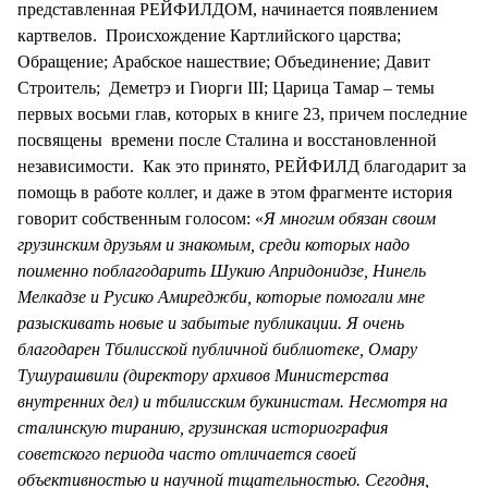
представленная РЕЙФИЛДОМ, начинается появлением
картвелов. Происхождение Картлийского царства;
Обращение; Арабское нашествие; Объединение; Давит
Строитель; Деметрэ и Гиорги III; Царица Тамар – темы
первых восьми глав, которых в книге 23, причем последние
посвящены времени после Сталина и восстановленной
независимости. Как это принято, РЕЙФИЛД благодарит за
помощь в работе коллег, и даже в этом фрагменте история
говорит собственным голосом: «
Я многим обязан своим
грузинским друзьям и знакомым, среди которых надо
поименно поблагодарить Шукию Апридонидзе, Нинель
Мелкадзе и Русико Амиреджби, которые помогали мне
разыскивать новые и забытые публикации. Я очень
благодарен Тбилисской публичной библиотеке, Омару
Тушурашвили (директору архивов Министерства
внутренних дел) и тбилисским букинистам. Несмотря на
сталинскую тиранию, грузинская историография
советского периода часто отличается своей
объективностью и научной тщательностью. Сегодня,