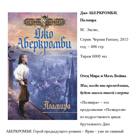
Джо АБЕРКРОМБИ.
Полмира
М.: Эксмо,
Серия: Черная Fantasy, 2015
год. – 496 стр.
Тираж 6000 экз.
Отец Мира и Мать Войны
Миг, когда ты промедлишь,
будет мигом твоей смерти
«Полмира» – это
продолжение «Полкороля»
из подросткового цикла
брутального Джо
АБЕРКРОМБИ. Герой предыдущего романа – Ярви – уже не главный