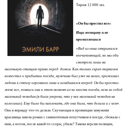
Тираж 12 000 экз.
«Он бы простил все»
Ищи женщину и не
промахнешься
«
Вид из окна открывался
впечатляющий, но мы оба
смотрели лишь на
маленькую станцию прямо перед домом. Как только скрип тормозов
возвестил о прибытии поезда, мужчина был уже на ногах, прижимал
ладони к стеклу огромного окна и вглядывался вперед. Он бы простил
жене все, появись она в этот момент из-за хвоста поезда, везя за собой
маленький чемодан (я была уверена, что у нее маленький чемодан на
колесиках). Ему было бы наплевать, где она была, что делала и с кем
».
Она и вправду что-то делала. Скучающая в провинции замужняя
красавица завела роман с симпатичным попутчиком в поезде, сбежала с
ним, а потом, после какой-то ссоры, убила? Такова версия полиции,