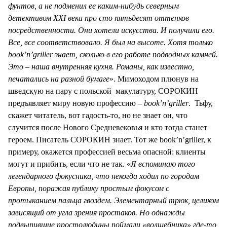
фунтов, а не подменил ее каким-нибудь северным
детективом XXI века про сто пятьдесят оттенков
посредственности. Они хотели искусства. И получили его.
Все, все соответствовало. Я был на высоте. Хотя только
book’n’griller знает, сколько в его работе подводных камней.
Это – наша внутренняя кухня. Романы, как известно,
печатались на разной бумаге
». Мимоходом плюнув на
шведскую на пару с польской макулатуру, СОРОКИН
предъявляет миру новую профессию –
book’n’griller
. Тьфу,
скажет читатель, вот гадость-то, но не знает он, что
случится после Нового Средневековья и кто тогда станет
героем. Писатель СОРОКИН знает. Тот же book’n’griller, к
примеру, окажется профессией весьма опасной: клиенты
могут и прибить, если что не так. «
Я вспоминаю того
легендарного фокусника, что некогда ходил по городам
Европы, поражая публику простым фокусом с
протыканием пальца гвоздем. Элементарный трюк, целиком
зависящий от угла зрения простаков. Но однажды
подвыпившие простолюдины поймали «волшебника» где-то