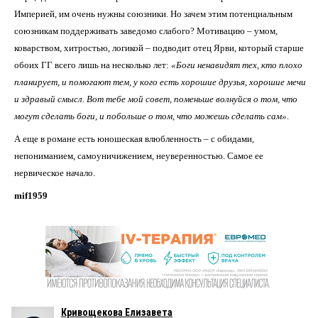
Империей, им очень нужны союзники. Но зачем этим потенциальным
союзникам поддерживать заведомо слабого? Мотивацию – умом,
коварством, хитростью, логикой – подводит отец Ярви, который старше
обоих ГГ всего лишь на несколько лет:
«
Боги ненавидят тех, кто плохо
планирует, и помогают тем, у кого есть хорошие друзья, хорошие мечи
и здравый смысл. Вот тебе мой совет, поменьше волнуйся о том, что
могут сделать боги, и побольше о том, что можешь сделать сам»
.
А еще в романе есть юношеская влюбленность – с обидами,
непониманием, самоуничижением, неуверенностью. Самое ее
нервическое начало.
mif1959
Кривощекова Елизавета