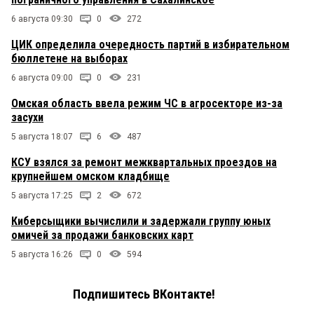
6 августа 09:30
0
272
ЦИК определила очередность партий в избирательном
бюллетене на выборах
6 августа 09:00
0
231
Омская область ввела режим ЧС в агросекторе из-за
засухи
5 августа 18:07
6
487
КСУ взялся за ремонт межквартальных проездов на
крупнейшем омском кладбище
5 августа 17:25
2
672
Киберсыщики вычислили и задержали группу юных
омичей за продажи банковских карт
5 августа 16:26
0
594
Подпишитесь ВКонтакте!