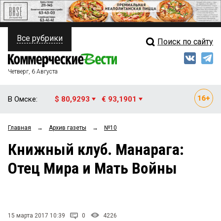
Все рубрики
Поиск по сайту
ПОЛИТИКА
Свежий выпуск
Медиа
ФИНАНСЫ
Четверг, 6 Августа
Кто есть кто
НЕДВИЖИМОСТЬ
В Омске:
$ 80,9293
€ 93,1901
Интервью
БИЗНЕС
Главная
→
Архив газеты
→
№10
Мнения
ОБЩЕСТВО
Книжный клуб. Манарага:
Рейтинги
ЗАКОН
Отец Мира и Мать Войны
Блоги
НОВОСТИ КОМПАНИЙ
Архив
ПРОИСШЕСТВИЯ
15 марта 2017 10:39
0
4226