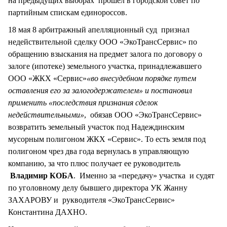
на предыдущих выборах прошел в городской совет по
партийным спискам единороссов.
18 мая 8 арбитражный апелляционный суд признал
недействительной сделку ООО «ЭкоТрансСервис» по
обращению взыскания на предмет залога по договору о
залоге (ипотеке) земельного участка, принадлежавшего
ООО «ЖКХ «Сервис»
«во внесудебном порядке путем
оставления его за залогодержателем» и постановил
применить «последствия признания сделок
недействительными»
, обязав ООО «ЭкоТрансСервис»
возвратить земельный участок под Надеждинским
мусорным полигоном ЖКХ «Сервис». То есть земля под
полигоном чрез два года вернулась в управляющую
компанию, за что плюс получает ее руководитель
Владимир КОБА
. Именно за «передачу» участка и судят
по уголовному делу бывшего директора УК Жанну
ЗАХАРОВУ и рукводителя «ЭкоТрансСервис»
Константина ДАХНО.