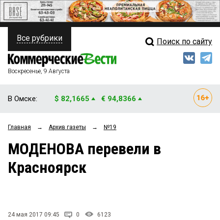
Все рубрики
Поиск по сайту
ПОЛИТИКА
Свежий выпуск
Медиа
ФИНАНСЫ
Воскресенье, 9 Августа
Кто есть кто
НЕДВИЖИМОСТЬ
В Омске:
$ 82,1665
€ 94,8366
Интервью
БИЗНЕС
Главная
→
Архив газеты
→
№19
Мнения
ОБЩЕСТВО
МОДЕНОВА перевели в
Рейтинги
ЗАКОН
Красноярск
Блоги
НОВОСТИ КОМПАНИЙ
Архив
ПРОИСШЕСТВИЯ
24 мая 2017 09:45
0
6123