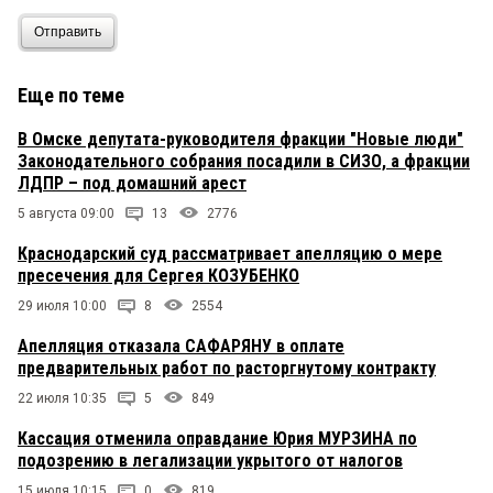
Отправить
Еще по теме
В Омске депутата-руководителя фракции "Новые люди"
Законодательного собрания посадили в СИЗО, а фракции
ЛДПР – под домашний арест
5 августа 09:00
13
2776
Краснодарский суд рассматривает апелляцию о мере
пресечения для Сергея КОЗУБЕНКО
29 июля 10:00
8
2554
Апелляция отказала САФАРЯНУ в оплате
предварительных работ по расторгнутому контракту
22 июля 10:35
5
849
Кассация отменила оправдание Юрия МУРЗИНА по
подозрению в легализации укрытого от налогов
15 июля 10:15
0
819