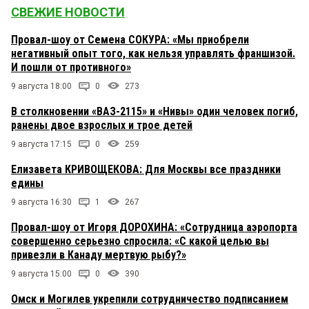
СВЕЖИЕ НОВОСТИ
Провал-шоу от Семена СОКУРА: «Мы приобрели
негативный опыт того, как нельзя управлять франшизой.
И пошли от противного»
9 августа 18:00
0
273
В столкновении «ВАЗ-2115» и «Нивы» один человек погиб,
ранены двое взрослых и трое детей
9 августа 17:15
0
259
Елизавета КРИВОЩЕКОВА: Для Москвы все праздники
едины
9 августа 16:30
1
267
Провал-шоу от Игоря ДОРОХИНА: «Сотрудница аэропорта
совершенно серьезно спросила: «С какой целью вы
привезли в Канаду мертвую рыбу?»
9 августа 15:00
0
390
Омск и Могилев укрепили сотрудничество подписанием