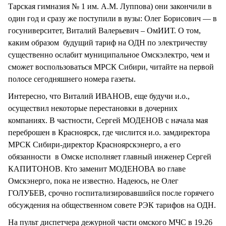
Тарская гимназия № 1 им. А.М. Луппова) они закончили в
один год и сразу же поступили в вузы: Олег Борисович — в
госуниверситет, Виталий Валерьевич – ОмИИТ. О том,
каким образом будущий тариф на ОДН по электричеству
существенно ослабит муниципальное Омскэлектро, чем и
сможет воспользоваться МРСК Сибири, читайте на первой
полосе сегодняшнего номера газеты.
Интересно, что Виталий ИВАНОВ, еще будучи и.о.,
осуществил некоторые перестановки в дочерних
компаниях. В частности, Сергей МОДЕНОВ с начала мая
переброшен в Красноярск, где числится и.о. замдиректора
МРСК Сибири-директор Красноярскэнерго, а его
обязанности в Омске исполняет главный инженер Сергей
КАПИТОНОВ. Кто заменит МОДЕНОВА во главе
Омскэнерго, пока не известно. Надеюсь, не Олег
ГОЛУБЕВ, срочно госпитализировавшийся после горячего
обсуждения на общественном совете РЭК тарифов на ОДН.
На пульт диспетчера дежурной части омского МЧС в 19.26