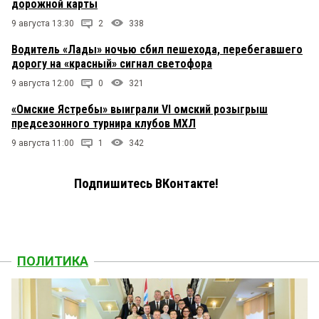
дорожной карты
9 августа 13:30
2
338
Водитель «Лады» ночью сбил пешехода, перебегавшего
дорогу на «красный» сигнал светофора
9 августа 12:00
0
321
«Омские Ястребы» выиграли VI омский розыгрыш
предсезонного турнира клубов МХЛ
9 августа 11:00
1
342
Подпишитесь ВКонтакте!
ПОЛИТИКА