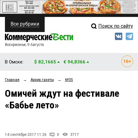
Все рубрики
Поиск по сайту
ПОЛИТИКА
Свежий выпуск
Медиа
ФИНАНСЫ
Воскресенье, 9 Августа
Кто есть кто
НЕДВИЖИМОСТЬ
В Омске:
$ 82,1665
€ 94,8366
Интервью
БИЗНЕС
Главная
→
Архив газеты
→
№35
Мнения
ОБЩЕСТВО
Омичей ждут на фестивале
Рейтинги
ЗАКОН
«Бабье лето»
Блоги
НОВОСТИ КОМПАНИЙ
Архив
ПРОИСШЕСТВИЯ
14 сентября 2017 11:26
0
3717