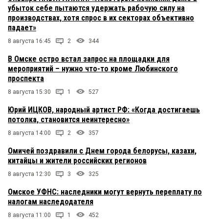
убыток себе пытаются удержать рабочую силу на
производствах, хотя спрос в их секторах объективно
падает»
8 августа 16:45
2
344
В Омске остро встал запрос на площадки для
мероприятий – нужно что-то кроме Любинского
проспекта
8 августа 15:30
1
527
Юрий ИЦКОВ, народный артист РФ: «Когда достигаешь
потолка, становится неинтересно»
8 августа 14:00
2
357
Омичей поздравили с Днем города белорусы, казахи,
китайцы и жители российских регионов
8 августа 12:30
3
325
Омское УФНС: наследники могут вернуть переплату по
налогам наследодателя
8 августа 11:00
1
452