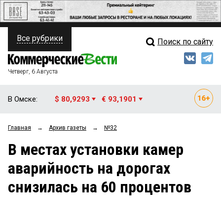
Все рубрики
Поиск по сайту
ПОЛИТИКА
Свежий выпуск
Медиа
ФИНАНСЫ
Четверг, 6 Августа
Кто есть кто
НЕДВИЖИМОСТЬ
В Омске:
$ 80,9293
€ 93,1901
Интервью
БИЗНЕС
Главная
→
Архив газеты
→
№32
Мнения
ОБЩЕСТВО
В местах установки камер
Рейтинги
ЗАКОН
аварийность на дорогах
Блоги
НОВОСТИ КОМПАНИЙ
снизилась на 60 процентов
Архив
ПРОИСШЕСТВИЯ