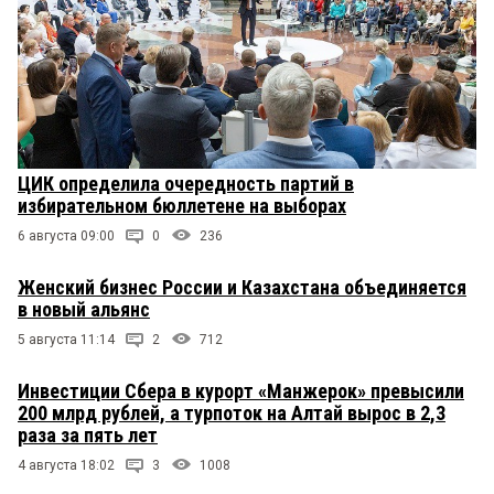
ЦИК определила очередность партий в
избирательном бюллетене на выборах
6 августа 09:00
0
236
Женский бизнес России и Казахстана объединяется
в новый альянс
5 августа 11:14
2
712
Инвестиции Сбера в курорт «Манжерок» превысили
200 млрд рублей, а турпоток на Алтай вырос в 2,3
раза за пять лет
4 августа 18:02
3
1008