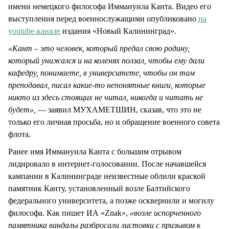
имени немецкого философа Иммануила Канта. Видео его
выступления перед военнослужащими опубликовано
на
youtube-канале
издания «Новый Калининград».
«Кант – это человек, который предал свою родину,
который унижался и на коленях ползал, чтобы ему дали
кафедру, понимаете, в университете, чтобы он там
преподавал, писал какие-то непонятные книги, которые
никто из здесь стоящих не читал, никогда и читать не
будет»,
— заявил МУХАМЕТШИН, сказав, что это не
только его личная просьба, но и обращение военного совета
флота.
Ранее имя Иммануила Канта с большим отрывом
лидировало в интернет-голосовании. После начавшейся
кампании в Калининграде неизвестные облили краской
памятник Канту, установленный возле Балтийского
федерального университета, а позже осквернили и могилу
философа. Как пишет ИА «Znak»,
«возле испорченного
памятника вандалы разбросали листовки с призывом к