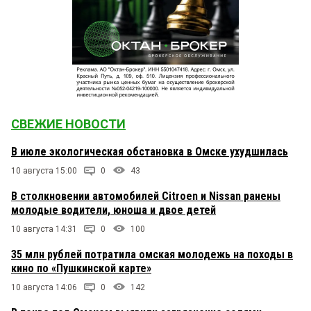
СВЕЖИЕ НОВОСТИ
В июле экологическая обстановка в Омске ухудшилась
10 августа 15:00
0
43
В столкновении автомобилей Citroen и Nissan ранены
молодые водители, юноша и двое детей
10 августа 14:31
0
100
35 млн рублей потратила омская молодежь на походы в
кино по «Пушкинской карте»
10 августа 14:06
0
142