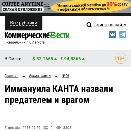
Все рубрики
Поиск по сайту
ПОЛИТИКА
Свежий выпуск
Медиа
ФИНАНСЫ
Понедельник, 10 Августа
Кто есть кто
НЕДВИЖИМОСТЬ
В Омске:
$ 82,1665
€ 94,8366
Интервью
БИЗНЕС
Главная
→
Архив газеты
→
№46
Мнения
ОБЩЕСТВО
Иммануила КАНТА назвали
Рейтинги
ЗАКОН
предателем и врагом
Блоги
НОВОСТИ КОМПАНИЙ
Архив
ПРОИСШЕСТВИЯ
5 декабря 2018 07:57
0
3303