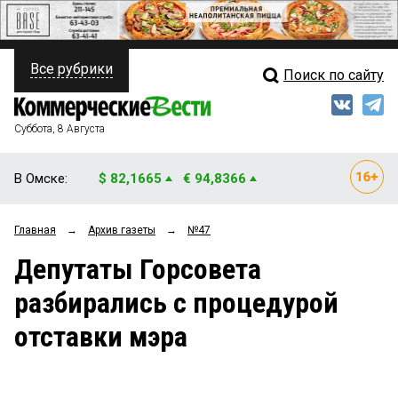
Все рубрики
Поиск по сайту
ПОЛИТИКА
Свежий выпуск
Медиа
ФИНАНСЫ
Суббота, 8 Августа
Кто есть кто
НЕДВИЖИМОСТЬ
В Омске:
$ 82,1665
€ 94,8366
Интервью
БИЗНЕС
Главная
→
Архив газеты
→
№47
Мнения
ОБЩЕСТВО
Депутаты Горсовета
Рейтинги
ЗАКОН
разбирались с процедурой
Блоги
НОВОСТИ КОМПАНИЙ
отставки мэра
Архив
ПРОИСШЕСТВИЯ