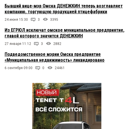
Бывший вице-мэр Омска ДЕНЕЖКИН теперь возглавляет
компанию, торгующую продукцией птицефабрики
24 июня 15:30
3
3395
Из ЕГРЮЛ исключат омское муниципальное предприятие,
главой которого значится ДЕНЕЖКИН
27 января 11:12
3
2882
Подведомственное мэрии Омска предприятие
«Муниципальная недвижимость» ликвидировано
6 сентября 09:00
0
24461