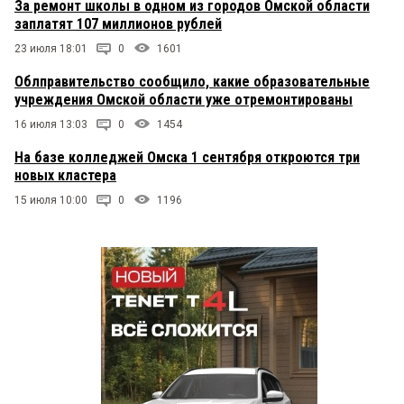
За ремонт школы в одном из городов Омской области
заплатят 107 миллионов рублей
23 июля 18:01
0
1601
Облправительство сообщило, какие образовательные
учреждения Омской области уже отремонтированы
16 июля 13:03
0
1454
На базе колледжей Омска 1 сентября откроются три
новых кластера
15 июля 10:00
0
1196