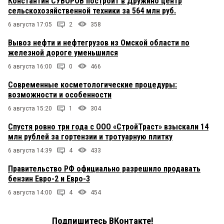
Константин СУВОРОВ построит в Дружино центр
сельскохозяйственной техники за 564 млн руб.
6 августа 17:05
2
358
Вывоз нефти и нефтегрузов из Омской области по
железной дороге уменьшился
6 августа 16:00
0
466
Современные косметологические процедуры:
возможности и особенности
6 августа 15:20
1
304
Спустя ровно три года с ООО «СтройТраст» взыскали 14
млн рублей за гортензии и тротуарную плитку
6 августа 14:39
4
433
Правительство РФ официально разрешило продавать
бензин Евро-2 и Евро-3
6 августа 14:00
4
454
Подпишитесь ВКонтакте!