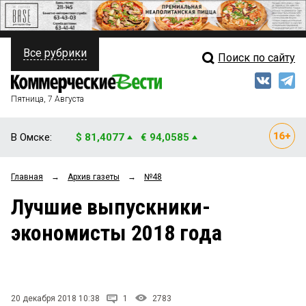
Все рубрики
Поиск по сайту
ПОЛИТИКА
Свежий выпуск
Медиа
ФИНАНСЫ
Пятница, 7 Августа
Кто есть кто
НЕДВИЖИМОСТЬ
В Омске:
$ 81,4077
€ 94,0585
Интервью
БИЗНЕС
Главная
→
Архив газеты
→
№48
Мнения
ОБЩЕСТВО
Лучшие выпускники-
Рейтинги
ЗАКОН
экономисты 2018 года
Блоги
НОВОСТИ КОМПАНИЙ
Архив
ПРОИСШЕСТВИЯ
20 декабря 2018 10:38
1
2783