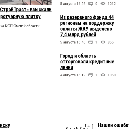
5 августа 16:26
0
1012
 «СтройТраст» взыскали
 тротуарную плитку
Из резервного фонда 44
регионам на поддержку
ерка КСП Омской области.
оплаты ЖКУ выделено
7,4 млрд рублей
5 августа 10:40
1
855
Город и область
отторговали кредитные
линии
4 августа 15:19
1
1058
иску
Нашли ошибк