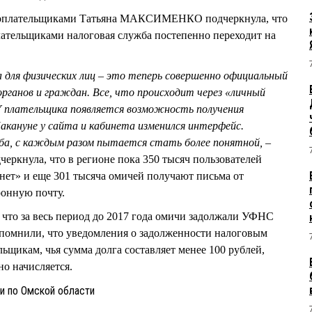
огоплательщиками Татьяна МАКСИМЕНКО подчеркнула, что
лательщиками налоговая служба постепенно переходит на
 для физических лиц – это теперь совершенно официальный
органов и граждан. Все, что происходит через «личный
У плательщика появляется возможность получения
акануне у сайта и кабинета изменился интерфейс.
жба, с каждым разом пытается стать более понятной, –
кнула, что в регионе пока 350 тысяч пользователей
нет» и еще 301 тысяча омичей получают письма от
ронную почту.
что за весь период до 2017 года омичи задолжали УФНС
напомнили, что уведомления о задолженности налоговым
ьщикам, чья сумма долга составляет менее 100 рублей,
но начисляется.
 по Омской области