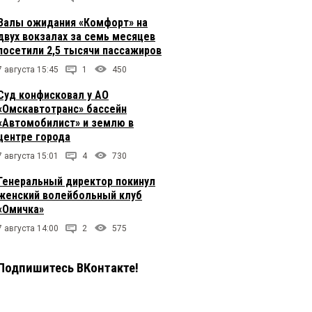
Залы ожидания «Комфорт» на
двух вокзалах за семь месяцев
посетили 2,5 тысячи пассажиров
7 августа 15:45
1
450
Суд конфисковал у АО
«Омскавтотранс» бассейн
«Автомобилист» и землю в
центре города
7 августа 15:01
4
730
Генеральный директор покинул
женский волейбольный клуб
«Омичка»
7 августа 14:00
2
575
Подпишитесь ВКонтакте!