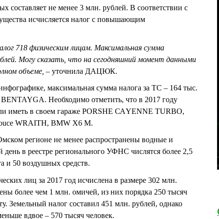
х составляет не менее 3 млн. рублей. В соответствии с
имущества исчисляется налог с повышающим
налог 718 физическим лицам. Максимальная сумма
рублей. Могу сказать, что на сегодняшний момент данными
лном объеме, –
уточнила ДАЦЮК.
нфографике, максимальная сумма налога за ТС – 164 тыс.
ey BENTAYGA. Необходимо отметить, что в 2017 году
тали иметь в своем гараже РОRSНЕ САYЕNNЕ ТURВО,
ouce WRАIТН, ВМW Х6 М.
Омском регионе не менее распространены водные и
 день в реестре регионального УФНС числятся более 2,5
а и 50 воздушных средств.
еских лиц за 2017 год исчислена в размере 302 млн.
ены более чем 1 млн. омичей, из них порядка 250 тысяч
у. Земельный налог составил 451 млн. рублей, однако
еньше вдвое – 570 тысяч человек.