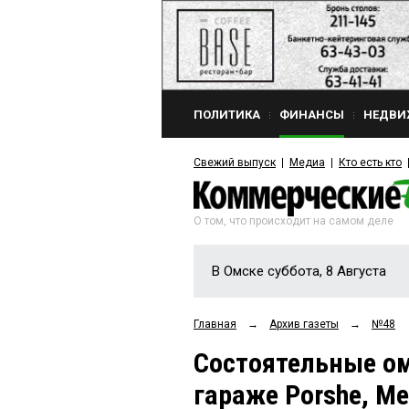
ПОЛИТИКА
ФИНАНСЫ
НЕДВИ
Свежий выпуск
Медиа
Кто есть кто
О том, что происходит на самом деле
В Омске суббота, 8 Августа
Главная
→
Архив газеты
→
№48
Состоятельные о
гараже Рorshe, Мe