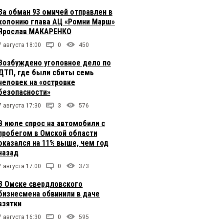
За обман 93 омичей отправлен в
колонию глава АЦ «Ромни Марш»
Ярослав МАКАРЕНКО
7 августа 18:00
0
450
Возбуждено уголовное дело по
ДТП, где были сбиты семь
человек на «островке
безопасности»
7 августа 17:30
3
576
В июле спрос на автомобили с
пробегом в Омской области
оказался на 11% выше, чем год
назад
7 августа 17:00
0
373
В Омске свердловского
бизнесмена обвинили в даче
взятки
7 августа 16:30
0
595