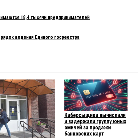
нимаются 18,4 тысячи предпринимателей
орядок ведения Единого госреестра
Киберсыщики вычислили
и задержали группу юных
омичей за продажи
банковских карт