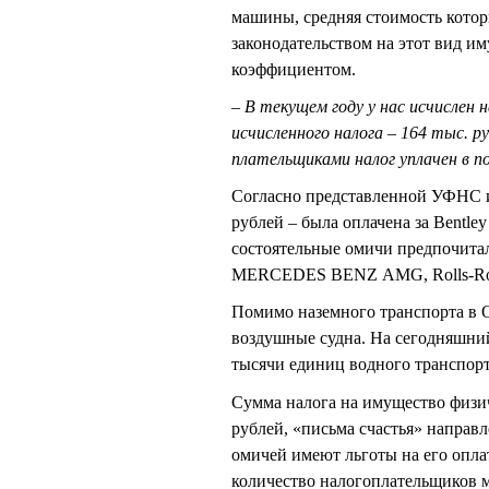
машины, средняя стоимость которы
законодательством на этот вид 
коэффициентом.
– В текущем году у нас исчислен 
исчисленного налога – 164 тыс. 
плательщиками налог уплачен в по
Согласно представленной УФНС и
рублей – была оплачена за Bentl
состоятельные омичи предпочи
МЕRСЕDЕS ВЕNZ АМG, Rolls-R
Помимо наземного транспорта в 
воздушные судна. На сегодняшний
тысячи единиц водного транспорт
Сумма налога на имущество физич
рублей, «письма счастья» направл
омичей имеют льготы на его оплат
количество налогоплательщиков м