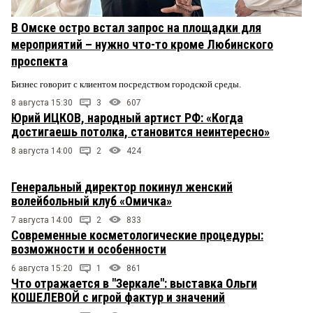
В Омске остро встал запрос на площадки для
мероприятий – нужно что-то кроме Любинского
проспекта
Бизнес говорит с клиентом посредством городской среды.
8 августа 15:30
3
607
Юрий ИЦКОВ, народный артист РФ: «Когда
достигаешь потолка, становится неинтересно»
8 августа 14:00
2
424
Генеральный директор покинул женский
волейбольный клуб «Омичка»
7 августа 14:00
2
833
Современные косметологические процедуры:
возможности и особенности
6 августа 15:20
1
861
Что отражается в "Зеркале": выставка Ольги
КОШЕЛЕВОЙ с игрой фактур и значений