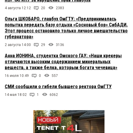
4 августа 12:12
20
2383
Ольга ШКОБАРО, главбух ОмГТУ: «Предпринималась
попытка передать базу отдыха «Сосновый бор» СибАДИ.
Этот процесс остановило только личное вмешательство
губернатора»
2 августа 14:00
29
3136
Анна ИОНИНА, студентка Омского ГАУ: «Наши крекеры
отличаются высоким содержанием минеральных
веществ, а также белка, которым богата чечевица»
16 июля 10:49
0
557
СМИ сообщили о гибели бывшего ректора ОмГТУ
14 мая 18:02
1
6062