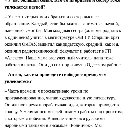
– У вас большая семья. Кто-то из братьев и сестер тоже
увлекается наукой?
– У всех пятерых моих братьев и сестер высшее
образование. Каждый, если бы захотел заниматься наукой,
наверняка смог бы. Моя младшая сестра (хотя мы родились
в один день) учится в магистратуре ОмГТУ. Старший брат
окончил ОмГАУ, защитил кандидатскую, средний, как и я,
окончил радиотехнический факультет и работает в ГП
«Алекто». Наша мама заслуженный учитель, папа тоже
работал в школе. Они до сих пор живут в Одесском районе.
– Антон, как вы проводите свободное время, чем
увлекаетесь?
– Часть времени я просматриваю уроки по
программированию, читаю художественную литературу.
Остальное время прорабатываю идеи, которые приходят в
голову. У меня много мыслей помимо работы над проектом,
с которым я победил. В школе занимался русскими
народными танцами в ансамбле «Родничок». Мы