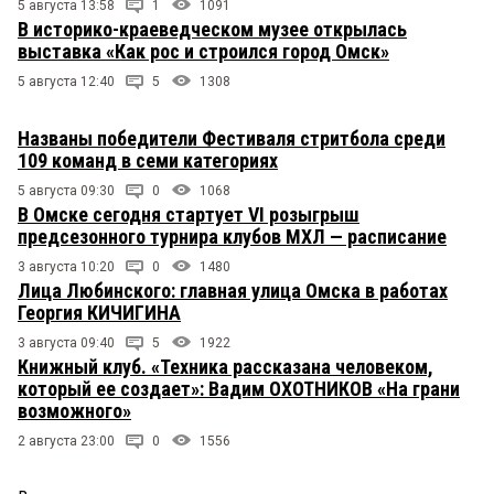
5 августа 13:58
1
1091
В историко-краеведческом музее открылась
выставка «Как рос и строился город Омск»
5 августа 12:40
5
1308
Названы победители Фестиваля стритбола среди
109 команд в семи категориях
5 августа 09:30
0
1068
В Омске сегодня стартует VI розыгрыш
предсезонного турнира клубов МХЛ — расписание
3 августа 10:20
0
1480
Лица Любинского: главная улица Омска в работах
Георгия КИЧИГИНА
3 августа 09:40
5
1922
Книжный клуб. «Техника рассказана человеком,
который ее создает»: Вадим ОХОТНИКОВ «На грани
возможного»
2 августа 23:00
0
1556