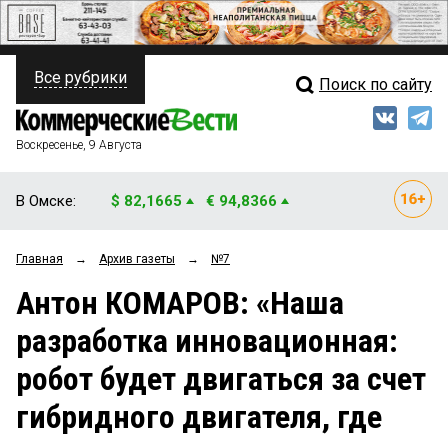
Все рубрики
Поиск по сайту
ПОЛИТИКА
Свежий выпуск
Медиа
ФИНАНСЫ
Воскресенье, 9 Августа
Кто есть кто
НЕДВИЖИМОСТЬ
В Омске:
$ 82,1665
€ 94,8366
Интервью
БИЗНЕС
Главная
→
Архив газеты
→
№7
Мнения
ОБЩЕСТВО
Антон КОМАРОВ: «Наша
Рейтинги
ЗАКОН
разработка инновационная:
Блоги
НОВОСТИ КОМПАНИЙ
робот будет двигаться за счет
Архив
ПРОИСШЕСТВИЯ
гибридного двигателя, где
СТИЛЬ ЖИЗНИ