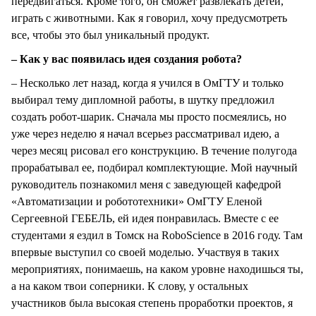
передвигаться. Кроме того, он сможет развлекать детей,
играть с животными. Как я говорил, хочу предусмотреть
все, чтобы это был уникальный продукт.
– Как у вас появилась идея создания робота?
– Несколько лет назад, когда я учился в ОмГТУ и только
выбирал тему дипломной работы, в шутку предложил
создать робот-шарик. Сначала мы просто посмеялись, но
уже через неделю я начал всерьез рассматривал идею, а
через месяц рисовал его конструкцию. В течение полугода
прорабатывал ее, подбирал комплектующие. Мой научный
руководитель познакомил меня с заведующей кафедрой
«Автоматизации и робототехники» ОмГТУ Еленой
Сергеевной ГЕБЕЛЬ, ей идея понравилась. Вместе с ее
студентами я ездил в Томск на RoboScience в 2016 году. Там
впервые выступил со своей моделью. Участвуя в таких
мероприятиях, понимаешь, на каком уровне находишься ты,
а на каком твои соперники. К слову, у остальных
участников была высокая степень проработки проектов, я