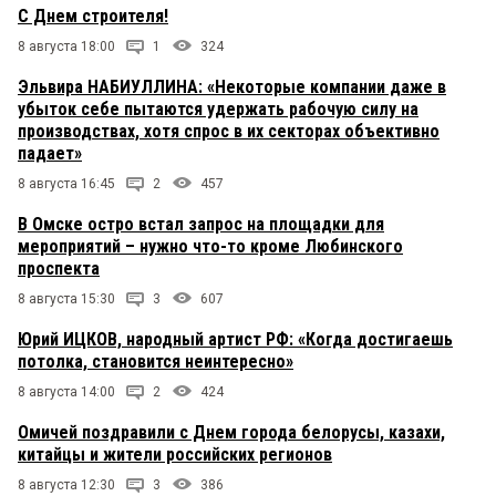
С Днем строителя!
8 августа 18:00
1
324
Эльвира НАБИУЛЛИНА: «Некоторые компании даже в
убыток себе пытаются удержать рабочую силу на
производствах, хотя спрос в их секторах объективно
падает»
8 августа 16:45
2
457
В Омске остро встал запрос на площадки для
мероприятий – нужно что-то кроме Любинского
проспекта
8 августа 15:30
3
607
Юрий ИЦКОВ, народный артист РФ: «Когда достигаешь
потолка, становится неинтересно»
8 августа 14:00
2
424
Омичей поздравили с Днем города белорусы, казахи,
китайцы и жители российских регионов
8 августа 12:30
3
386